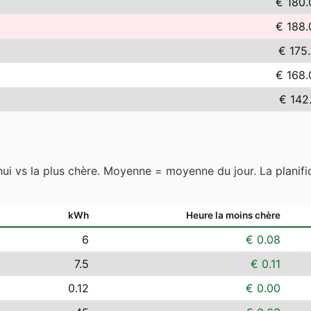
€ 180.
€ 188.
€ 175
€ 168.
€ 142
hui vs la plus chère. Moyenne = moyenne du jour. La planific
kWh
Heure la moins chère
6
€ 0.08
7.5
€ 0.11
0.12
€ 0.00