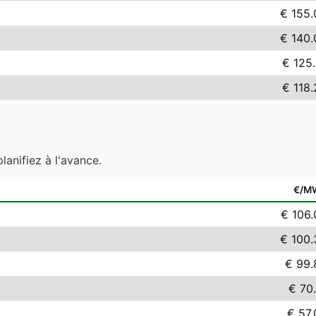
€ 155.
€ 140.
€ 125.
€ 118.
lanifiez à l'avance.
€/M
€ 106.
€ 100.
€ 99.
€ 70
€ 57.