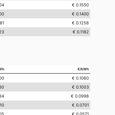
04
€ 0.1550
00
€ 0.1400
81
€ 0.1258
23
€ 0.1182
Wh
€/kWh
00
€ 0.1060
30
€ 0.1003
84
€ 0.0998
.10
€ 0.0701
05
€ 0.0571