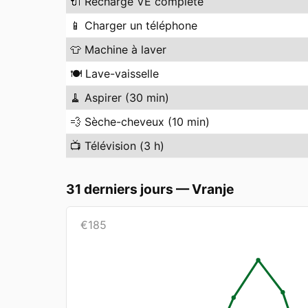
🔌
Recharge VE complète
📱
Charger un téléphone
👕
Machine à laver
🍽️
Lave-vaisselle
🧹
Aspirer (30 min)
💨
Sèche-cheveux (10 min)
📺
Télévision (3 h)
31 derniers jours
—
Vranje
€
185