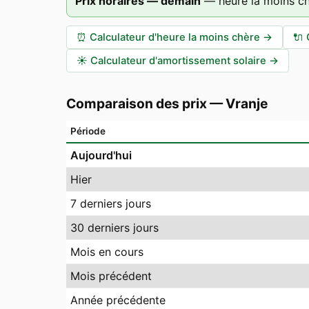
Prix horaires — demain
—
heure la moins c
⏰
Calculateur d'heure la moins chère
→
🔌
☀️
Calculateur d'amortissement solaire
→
Comparaison des prix
—
Vranje
Période
Aujourd'hui
Hier
7 derniers jours
30 derniers jours
Mois en cours
Mois précédent
Année précédente