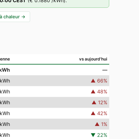
0
:00
CEST
(
€ 0.1880
/kWh).
à chaleur
→
enne
vs aujourd'hui
kWh
—
kWh
▲
66
%
kWh
▲
48
%
kWh
▲
12
%
kWh
▲
42
%
kWh
▲
1
%
kWh
▼
22
%