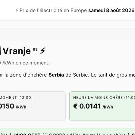
⚡️ Prix de l'électricité en Europe
samedi 8 août 2026

Vranje
⚡️
RS
150 /kWh en ce moment.
ar la zone d'enchère
Serbia
de Serbie. Le tarif de gros m
MOMENT (13:00)
HEURE LA MOINS CHÈRE (11:0
0150
€ 0.0141
/kWh
/kWh