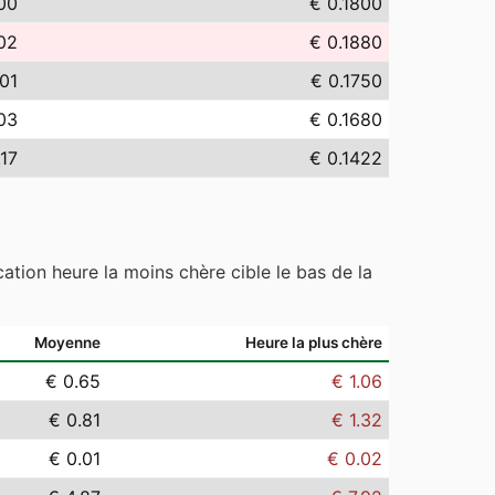
00
€ 0.1800
02
€ 0.1880
.01
€ 0.1750
03
€ 0.1680
.17
€ 0.1422
ation heure la moins chère cible le bas de la
Moyenne
Heure la plus chère
€ 0.65
€ 1.06
€ 0.81
€ 1.32
€ 0.01
€ 0.02