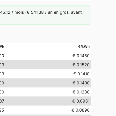
.12 / mois (€ 541.38 / an en gros, avant
Wh
€/kWh
00
€ 0.1450
03
€ 0.1520
.03
€ 0.1410
00
€ 0.1400
00
€ 0.1280
07
€ 0.0931
95
€ 0.0890