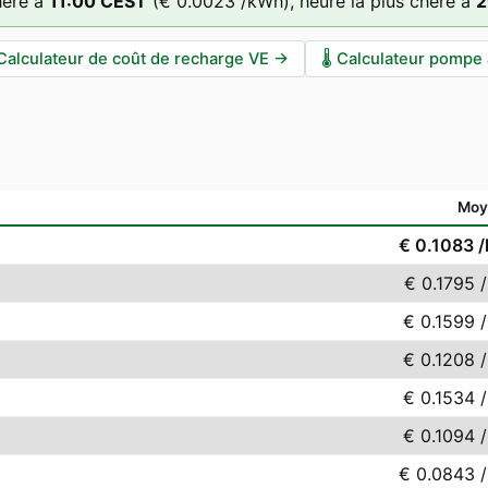
hère à
11
:00
CEST
(
€ 0.0023
/kWh),
heure la plus chère à
2
Calculateur de coût de recharge VE
→
🌡️
Calculateur pompe 
Moy
€ 0.1083
/
€ 0.1795
/
€ 0.1599
/
€ 0.1208
/
€ 0.1534
/
€ 0.1094
/
€ 0.0843
/