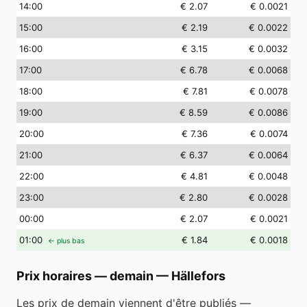
14
:00
€ 2.07
€ 0.0021
15
:00
€ 2.19
€ 0.0022
16
:00
€ 3.15
€ 0.0032
17
:00
€ 6.78
€ 0.0068
18
:00
€ 7.81
€ 0.0078
19
:00
€ 8.59
€ 0.0086
20
:00
€ 7.36
€ 0.0074
21
:00
€ 6.37
€ 0.0064
22
:00
€ 4.81
€ 0.0048
23
:00
€ 2.80
€ 0.0028
00
:00
€ 2.07
€ 0.0021
01
:00
€ 1.84
€ 0.0018
← plus bas
Prix horaires — demain
—
Hällefors
Les prix de demain viennent d'être publiés —