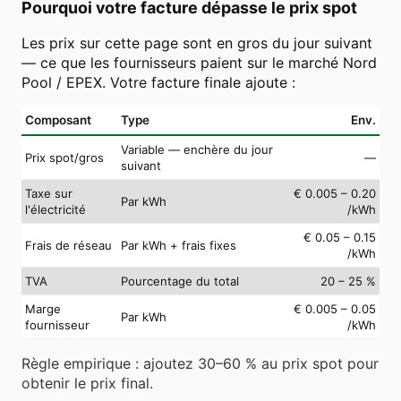
Pourquoi votre facture dépasse le prix spot
Les prix sur cette page sont en gros du jour suivant
— ce que les fournisseurs paient sur le marché Nord
Pool / EPEX. Votre facture finale ajoute :
Composant
Type
Env.
Variable — enchère du jour
Prix spot/gros
—
suivant
Taxe sur
€ 0.005 – 0.20
Par kWh
l'électricité
/kWh
€ 0.05 – 0.15
Frais de réseau
Par kWh + frais fixes
/kWh
TVA
Pourcentage du total
20 – 25 %
Marge
€ 0.005 – 0.05
Par kWh
fournisseur
/kWh
Règle empirique : ajoutez 30–60 % au prix spot pour
obtenir le prix final.