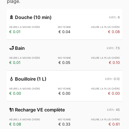
plage.
🚿
Douche (10 min)
6
€ 0.01
€ 0.04
€ 0.08
🛁
Bain
7.5
€ 0.01
€ 0.05
€ 0.10
💧
Bouilloire (1 L)
0.12
€ 0.00
€ 0.00
€ 0.00
🔌
Recharge VE complète
45
€ 0.08
€ 0.33
€ 0.61