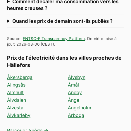
Comment décaler ma consommation vers les
heures creuses ?
Quand les prix de demain sont-ils publiés ?
Source
:
ENTSO-E Transparency Platform
.
Dernière mise à
jour
:
2026-08-06
(
CEST
).
Prix de l'électricité dans les villes proches de
Hällefors
Åkersberga
Älvsbyn
Alingsås
Åmål
Älmhult
Aneby
Älvdalen
Ånge
Alvesta
Ängelholm
Älvkarleby
Arboga
Parcourir Suède →