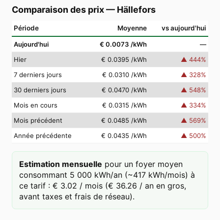
Comparaison des prix
—
Hällefors
Période
Moyenne
vs aujourd'hui
Aujourd'hui
€ 0.0073
/kWh
—
Hier
€ 0.0395
/kWh
▲
444
%
7 derniers jours
€ 0.0310
/kWh
▲
328
%
30 derniers jours
€ 0.0470
/kWh
▲
548
%
Mois en cours
€ 0.0315
/kWh
▲
334
%
Mois précédent
€ 0.0485
/kWh
▲
569
%
Année précédente
€ 0.0435
/kWh
▲
500
%
Estimation mensuelle
pour un foyer moyen
consommant 5 000 kWh/an (~417 kWh/mois) à
ce tarif : € 3.02 / mois (€ 36.26 / an en gros,
avant taxes et frais de réseau).