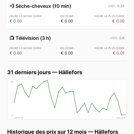
💨
Sèche-cheveux (10 min)
0.33
€ 0.00
€ 0.00
€ 0.00
📺
Télévision (3 h)
0.6
€ 0.00
€ 0.00
€ 0.01
31 derniers jours
—
Hällefors
€
83
€
7
2026-07-08
2026-08-07
Historique des prix sur 12 mois
—
Hällefors