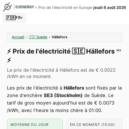
⚡️ Prix de l'électricité en Europe
jeudi 6 août 2026
🇫🇷
FR
▾
Accueil
›
🇸🇪
Suède
›
Hällefors
⚡️
Prix de l'électricité
🇸🇪
Hällefors
SE3
⚡️
Le prix de l'électricité à Hällefors est de € 0.0022
/kWh en ce moment.
Les prix de l'électricité à
Hällefors
sont fixés par la
zone d'enchère
SE3 (Stockholm)
de Suède. Le
tarif de gros moyen aujourd'hui est de € 0.0073
/kWh, avec l'heure la moins chère à 01:00.
MOYENNE DU JOUR
EN CE MOMENT (15:00)