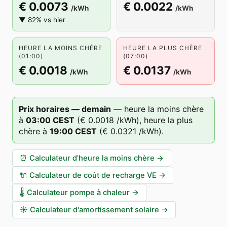
€ 0.0073
€ 0.0022
/kWh
/kWh
▼ 82% vs hier
HEURE LA MOINS CHÈRE
HEURE LA PLUS CHÈRE
(01:00)
(07:00)
€ 0.0018
€ 0.0137
/kWh
/kWh
Prix horaires — demain
—
heure la moins chère
à
03
:00
CEST
(
€ 0.0018
/kWh),
heure la plus
chère à
19
:00
CEST
(
€ 0.0321
/kWh).
⏰
Calculateur d'heure la moins chère
→
🔌
Calculateur de coût de recharge VE
→
🌡️
Calculateur pompe à chaleur
→
☀️
Calculateur d'amortissement solaire
→