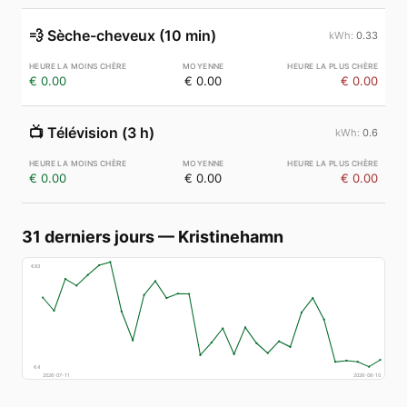
💨
Sèche-cheveux (10 min)
0.33
€ 0.00
€ 0.00
€ 0.00
📺
Télévision (3 h)
0.6
€ 0.00
€ 0.00
€ 0.00
31 derniers jours
—
Kristinehamn
€
83
€
4
2026-07-11
2026-08-10