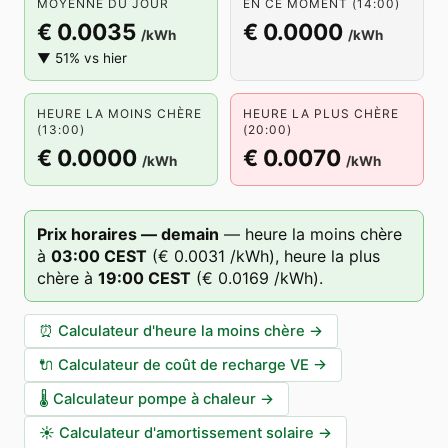
MOYENNE DU JOUR
EN CE MOMENT (14:00)
€ 0.0035
€ 0.0000
/kWh
/kWh
▼ 51% vs hier
HEURE LA MOINS CHÈRE
HEURE LA PLUS CHÈRE
(13:00)
(20:00)
€ 0.0000
€ 0.0070
/kWh
/kWh
Prix horaires — demain
—
heure la moins chère
à
03
:00
CEST
(
€ 0.0031
/kWh),
heure la plus
chère à
19
:00
CEST
(
€ 0.0169
/kWh).
⏰
Calculateur d'heure la moins chère
→
🔌
Calculateur de coût de recharge VE
→
🌡️
Calculateur pompe à chaleur
→
☀️
Calculateur d'amortissement solaire
→