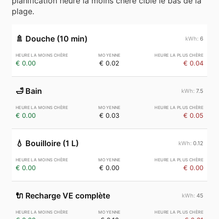
planification heure la moins chère cible le bas de la
plage.
🚿
Douche (10 min)
6
€ 0.00
€ 0.02
€ 0.04
🛁
Bain
7.5
€ 0.00
€ 0.03
€ 0.05
💧
Bouilloire (1 L)
0.12
€ 0.00
€ 0.00
€ 0.00
🔌
Recharge VE complète
45