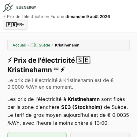
⚡️ Prix de l'électricité en Europe
dimanche 9 août 2026
🇫🇷
FR
▾
Accueil
›
🇸🇪
Suède
›
Kristinehamn
⚡️
Prix de l'électricité
🇸🇪
Kristinehamn
⚡️
SE3
Le prix de l'électricité à Kristinehamn est de €
0.0000 /kWh en ce moment.
Les prix de l'électricité à
Kristinehamn
sont fixés
par la zone d'enchère
SE3 (Stockholm)
de Suède.
Le tarif de gros moyen aujourd'hui est de € 0.0035
/kWh, avec l'heure la moins chère à 13:00.