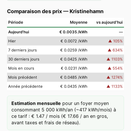
Comparaison des prix
—
Kristinehamn
Période
Moyenne
vs aujourd'hui
Aujourd'hui
€ 0.0035
/kWh
—
Hier
€ 0.0072
/kWh
▲
105
%
7 derniers jours
€ 0.0259
/kWh
▲
634
%
30 derniers jours
€ 0.0425
/kWh
▲
1103
%
Mois en cours
€ 0.0231
/kWh
▲
554
%
Mois précédent
€ 0.0485
/kWh
▲
1274
%
Année précédente
€ 0.0435
/kWh
▲
1133
%
Estimation mensuelle
pour un foyer moyen
consommant 5 000 kWh/an (~417 kWh/mois) à
ce tarif : € 1.47 / mois (€ 17.66 / an en gros,
avant taxes et frais de réseau).