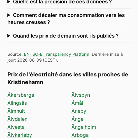
Quelle est la précision de ces données ?
Comment décaler ma consommation vers les
heures creuses ?
Quand les prix de demain sont-ils publiés ?
Source
:
ENTSO-E Transparency Platform
.
Dernière mise à
jour
:
2026-08-09
(
CEST
).
Prix de l'électricité dans les villes proches de
Kristinehamn
Åkersberga
Älvsbyn
Alingsås
Åmål
Älmhult
Aneby
Älvdalen
Ånge
Alvesta
Ängelholm
Älvkarleby
Arboga