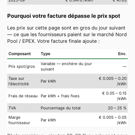
Pourquoi votre facture dépasse le prix spot
Les prix sur cette page sont en gros du jour suivant
— ce que les fournisseurs paient sur le marché Nord
Pool / EPEX. Votre facture finale ajoute :
Composant
Type
Env.
Variable — enchère du jour
Prix spot/gros
—
suivant
Taxe sur
€ 0.005 – 0.20
Par kWh
l'électricité
/kWh
€ 0.05 – 0.15
Frais de réseau
Par kWh + frais fixes
/kWh
TVA
Pourcentage du total
20 – 25 %
Marge
€ 0.005 – 0.05
Par kWh
fournisseur
/kWh