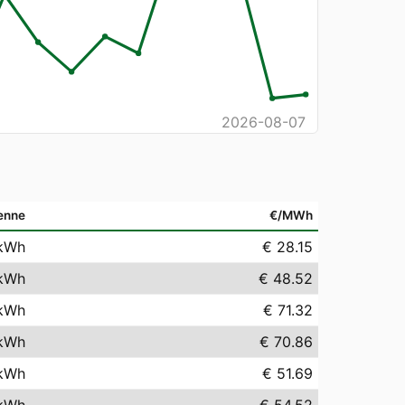
2026-08-07
enne
€/MWh
kWh
€ 28.15
kWh
€ 48.52
kWh
€ 71.32
kWh
€ 70.86
kWh
€ 51.69