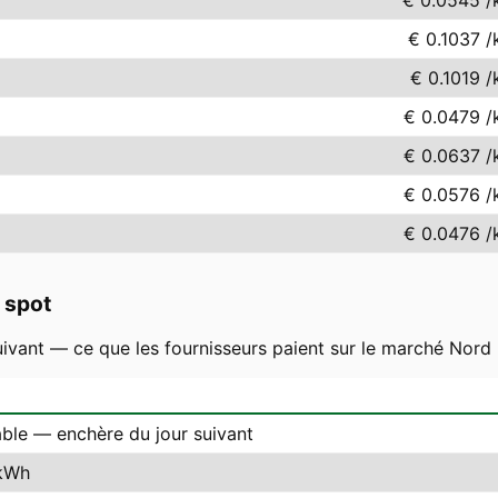
€ 0.0545
/
€ 0.1037
/
€ 0.1019
/
€ 0.0479
/
€ 0.0637
/
€ 0.0576
/
€ 0.0476
/
 spot
uivant — ce que les fournisseurs paient sur le marché Nord P
able — enchère du jour suivant
kWh