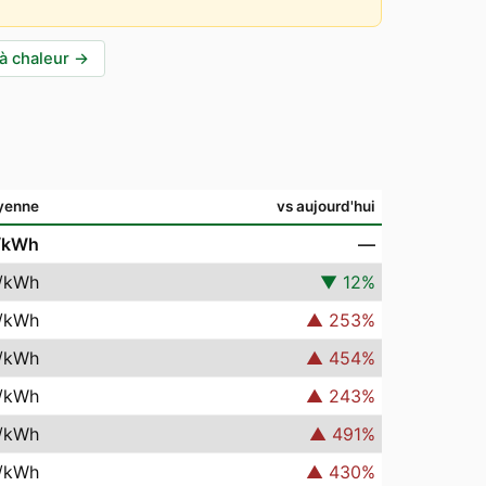
à chaleur
→
yenne
vs aujourd'hui
/kWh
—
/kWh
▼
12
%
/kWh
▲
253
%
/kWh
▲
454
%
/kWh
▲
243
%
/kWh
▲
491
%
/kWh
▲
430
%