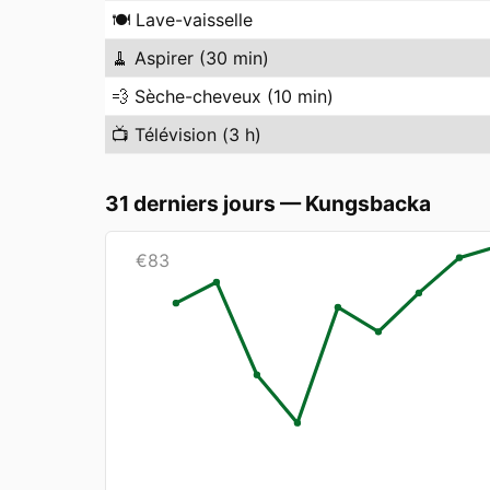
🍽️
Lave-vaisselle
🧹
Aspirer (30 min)
💨
Sèche-cheveux (10 min)
📺
Télévision (3 h)
31 derniers jours
—
Kungsbacka
€
83