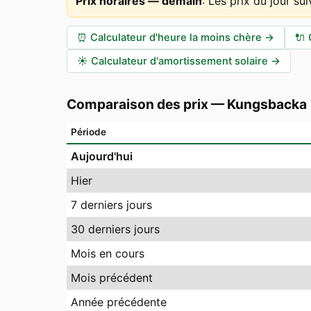
Prix horaires — demain
:
Les prix du jour su
⏰
Calculateur d'heure la moins chère
→
🔌
☀️
Calculateur d'amortissement solaire
→
Comparaison des prix
—
Kungsbacka
Période
Aujourd'hui
Hier
7 derniers jours
30 derniers jours
Mois en cours
Mois précédent
Année précédente