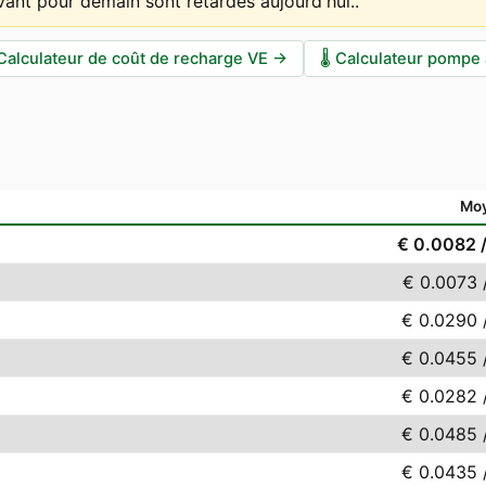
ivant pour demain sont retardés aujourd'hui.
.
Calculateur de coût de recharge VE
→
🌡️
Calculateur pompe 
Mo
€ 0.0082
€ 0.0073
€ 0.0290
€ 0.0455
€ 0.0282
€ 0.0485
€ 0.0435