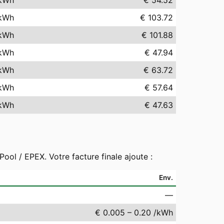
kWh
€ 54.52
kWh
€ 103.72
kWh
€ 101.88
kWh
€ 47.94
kWh
€ 63.72
kWh
€ 57.64
kWh
€ 47.63
ool / EPEX. Votre facture finale ajoute :
Env.
—
€ 0.005 – 0.20 /kWh