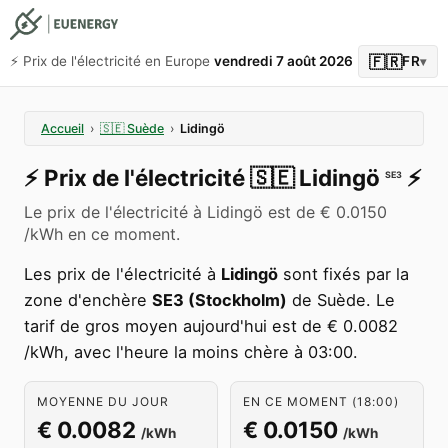
🇫🇷
⚡️ Prix de l'électricité en Europe
vendredi 7 août 2026
FR
▾
Accueil
›
🇸🇪
Suède
›
Lidingö
⚡️
Prix de l'électricité
🇸🇪
Lidingö
⚡️
SE3
Le prix de l'électricité à Lidingö est de € 0.0150
/kWh en ce moment.
Les prix de l'électricité à
Lidingö
sont fixés par la
zone d'enchère
SE3 (Stockholm)
de Suède. Le
tarif de gros moyen aujourd'hui est de € 0.0082
/kWh, avec l'heure la moins chère à 03:00.
MOYENNE DU JOUR
EN CE MOMENT (18:00)
€ 0.0082
€ 0.0150
/kWh
/kWh