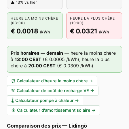
▲ 13% vs hier
HEURE LA MOINS CHÈRE
HEURE LA PLUS CHÈRE
(03:00)
(19:00)
€ 0.0018
€ 0.0321
/kWh
/kWh
Prix horaires — demain
—
heure la moins chère
à
13
:00
CEST
(
€ 0.0005
/kWh),
heure la plus
chère à
20
:00
CEST
(
€ 0.0309
/kWh).
⏰
Calculateur d'heure la moins chère
→
🔌
Calculateur de coût de recharge VE
→
🌡️
Calculateur pompe à chaleur
→
☀️
Calculateur d'amortissement solaire
→
Comparaison des prix
—
Lidingö