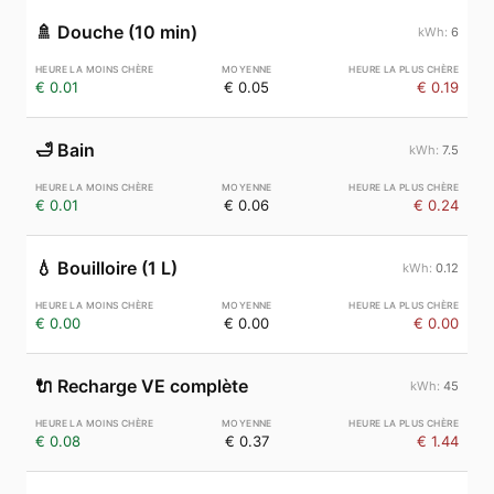
🚿
Douche (10 min)
6
€ 0.01
€ 0.05
€ 0.19
🛁
Bain
7.5
€ 0.01
€ 0.06
€ 0.24
💧
Bouilloire (1 L)
0.12
€ 0.00
€ 0.00
€ 0.00
🔌
Recharge VE complète
45
€ 0.08
€ 0.37
€ 1.44