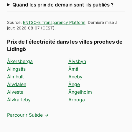
Quand les prix de demain sont-ils publiés ?
Source
:
ENTSO-E Transparency Platform
.
Dernière mise à
jour
:
2026-08-07
(
CEST
).
Prix de l'électricité dans les villes proches de
Lidingö
Åkersberga
Älvsbyn
Alingsås
Åmål
Älmhult
Aneby
Älvdalen
Ånge
Alvesta
Ängelholm
Älvkarleby
Arboga
Parcourir Suède →