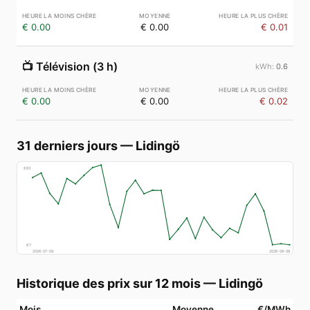
€ 0.00
€ 0.00
€ 0.01
📺
Télévision (3 h)
0.6
€ 0.00
€ 0.00
€ 0.02
31 derniers jours
—
Lidingö
€
83
€
7
2026-07-09
2026-08-08
Historique des prix sur 12 mois
—
Lidingö
Mois
Moyenne
€/MWh