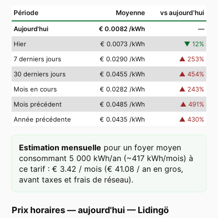
Période
Moyenne
vs aujourd'hui
Aujourd'hui
€ 0.0082
/kWh
—
Hier
€ 0.0073
/kWh
▼
12
%
7 derniers jours
€ 0.0290
/kWh
▲
253
%
30 derniers jours
€ 0.0455
/kWh
▲
454
%
Mois en cours
€ 0.0282
/kWh
▲
243
%
Mois précédent
€ 0.0485
/kWh
▲
491
%
Année précédente
€ 0.0435
/kWh
▲
430
%
Estimation mensuelle
pour un foyer moyen
consommant 5 000 kWh/an (~417 kWh/mois) à
ce tarif : € 3.42 / mois (€ 41.08 / an en gros,
avant taxes et frais de réseau).
Prix horaires — aujourd'hui
—
Lidingö