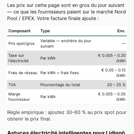
Les prix sur cette page sont en gros du jour suivant
— ce que les fournisseurs paient sur le marché Nord
Pool / EPEX. Votre facture finale ajoute :
Composant
Type
Env.
Variable — enchère du jour
Prix spot/gros
—
suivant
Taxe sur
€ 0.005 – 0.20
Par kWh
l'électricité
/kWh
€ 0.05 – 0.15
Frais de réseau
Par kWh + frais fixes
/kWh
TVA
Pourcentage du total
20 – 25 %
Marge
€ 0.005 – 0.05
Par kWh
fournisseur
/kWh
Règle empirique : ajoutez 30–60 % au prix spot pour
obtenir le prix final.
Astuces électricité intelligentes pour Lidingö