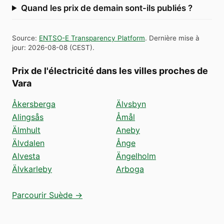
Quand les prix de demain sont-ils publiés ?
Source
:
ENTSO-E Transparency Platform
.
Dernière mise à
jour
:
2026-08-08
(
CEST
).
Prix de l'électricité dans les villes proches de
Vara
Åkersberga
Älvsbyn
Alingsås
Åmål
Älmhult
Aneby
Älvdalen
Ånge
Alvesta
Ängelholm
Älvkarleby
Arboga
Parcourir Suède →