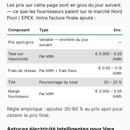
Les prix sur cette page sont en gros du jour suivant
— ce que les fournisseurs paient sur le marché Nord
Pool / EPEX. Votre facture finale ajoute :
Composant
Type
Env.
Variable — enchère du jour
Prix spot/gros
—
suivant
Taxe sur
€ 0.005 – 0.20
Par kWh
l'électricité
/kWh
€ 0.05 – 0.15
Frais de réseau
Par kWh + frais fixes
/kWh
TVA
Pourcentage du total
20 – 25 %
Marge
€ 0.005 – 0.05
Par kWh
fournisseur
/kWh
Règle empirique : ajoutez 30–60 % au prix spot pour
obtenir le prix final.
Astuces électricité intelligentes pour Vara