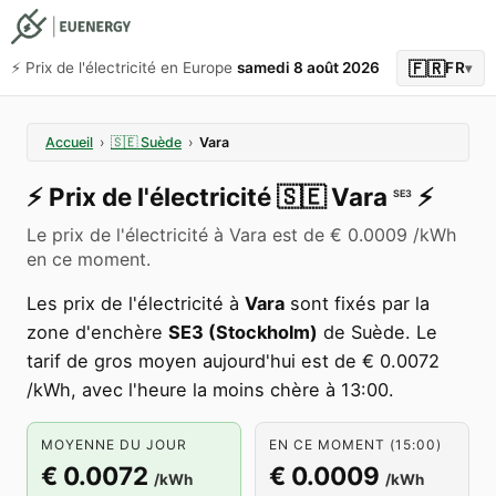
🇫🇷
⚡️ Prix de l'électricité en Europe
samedi 8 août 2026
FR
▾
Accueil
›
🇸🇪
Suède
›
Vara
⚡️
Prix de l'électricité
🇸🇪
Vara
⚡️
SE3
Le prix de l'électricité à Vara est de € 0.0009 /kWh
en ce moment.
Les prix de l'électricité à
Vara
sont fixés par la
zone d'enchère
SE3 (Stockholm)
de Suède. Le
tarif de gros moyen aujourd'hui est de € 0.0072
/kWh, avec l'heure la moins chère à 13:00.
MOYENNE DU JOUR
EN CE MOMENT (15:00)
€ 0.0072
€ 0.0009
/kWh
/kWh