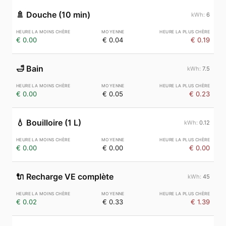
🚿
Douche (10 min)
6
€ 0.00
€ 0.04
€ 0.19
🛁
Bain
7.5
€ 0.00
€ 0.05
€ 0.23
💧
Bouilloire (1 L)
0.12
€ 0.00
€ 0.00
€ 0.00
🔌
Recharge VE complète
45
€ 0.02
€ 0.33
€ 1.39