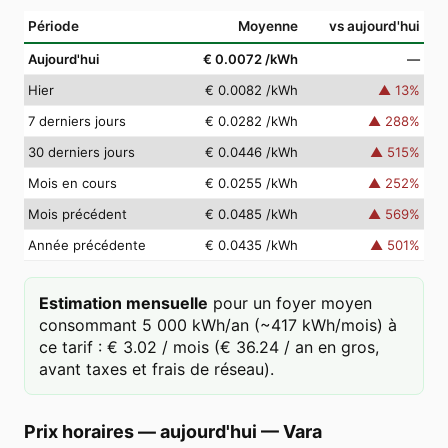
Période
Moyenne
vs aujourd'hui
Aujourd'hui
€ 0.0072
/kWh
—
Hier
€ 0.0082
/kWh
▲
13
%
7 derniers jours
€ 0.0282
/kWh
▲
288
%
30 derniers jours
€ 0.0446
/kWh
▲
515
%
Mois en cours
€ 0.0255
/kWh
▲
252
%
Mois précédent
€ 0.0485
/kWh
▲
569
%
Année précédente
€ 0.0435
/kWh
▲
501
%
Estimation mensuelle
pour un foyer moyen
consommant 5 000 kWh/an (~417 kWh/mois) à
ce tarif : € 3.02 / mois (€ 36.24 / an en gros,
avant taxes et frais de réseau).
Prix horaires — aujourd'hui
—
Vara