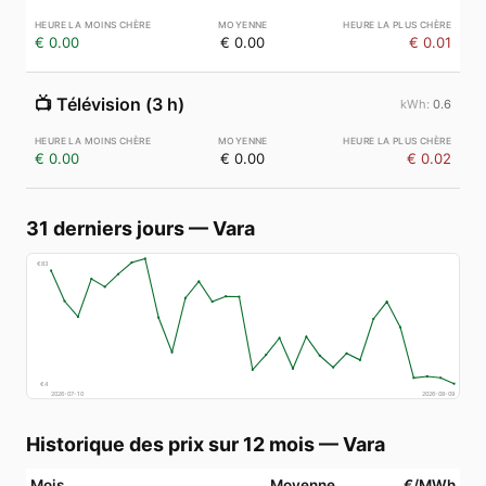
€ 0.00
€ 0.00
€ 0.01
📺
Télévision (3 h)
0.6
€ 0.00
€ 0.00
€ 0.02
31 derniers jours
—
Vara
€
83
€
4
2026-07-10
2026-08-09
Historique des prix sur 12 mois
—
Vara
Mois
Moyenne
€/MWh