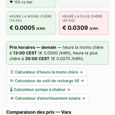
▼ 12% vs hier
HEURE LA MOINS CHÈRE
HEURE LA PLUS CHÈRE
(13:00)
(20:00)
€ 0.0005
€ 0.0309
/kWh
/kWh
Prix horaires — demain
—
heure la moins chère
à
13
:00
CEST
(
€ 0.0000
/kWh),
heure la plus
chère à
20
:00
CEST
(
€ 0.0070
/kWh).
⏰
Calculateur d'heure la moins chère
→
🔌
Calculateur de coût de recharge VE
→
🌡️
Calculateur pompe à chaleur
→
☀️
Calculateur d'amortissement solaire
→
Comparaison des prix
—
Vara