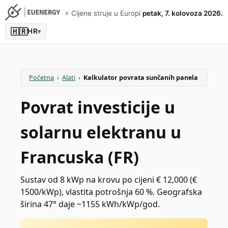
⚡️ Cijene struje u Europi
petak, 7. kolovoza 2026.
🇭🇷
HR
▾
Početna
›
Alati
›
Kalkulator povrata sunčanih panela
Povrat investicije u
solarnu elektranu u
Francuska (FR)
Sustav od 8 kWp na krovu po cijeni € 12,000 (€
1500/kWp), vlastita potrošnja 60 %. Geografska
širina 47° daje ~1155 kWh/kWp/god.