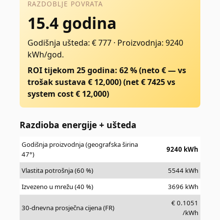
RAZDOBLJE POVRATA
15.4 godina
Godišnja ušteda: € 777
·
Proizvodnja: 9240
kWh/god.
ROI tijekom 25 godina: 62 % (neto € — vs
trošak sustava € 12,000)
(net €
7425
vs
system cost €
12,000
)
Razdioba energije + ušteda
Godišnja proizvodnja (geografska širina
9240
kWh
47°)
Vlastita potrošnja (60 %)
5544
kWh
Izvezeno u mrežu (40 %)
3696
kWh
€
0.1051
30-dnevna prosječna cijena (FR)
/kWh