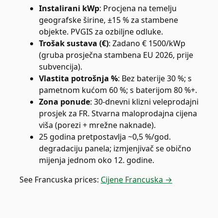
Instalirani kWp
:
Procjena na temelju
geografske širine, ±15 % za stambene
objekte. PVGIS za ozbiljne odluke.
Trošak sustava (€)
:
Zadano € 1500/kWp
(gruba prosječna stambena EU 2026, prije
subvencija).
Vlastita potrošnja %
:
Bez baterije 30 %; s
pametnom kućom 60 %; s baterijom 80 %+.
Zona ponude
:
30-dnevni klizni veleprodajni
prosjek za FR. Stvarna maloprodajna cijena
viša (porezi + mrežne naknade).
25 godina pretpostavlja ~0,5 %/god.
degradaciju panela; izmjenjivač se obično
mijenja jednom oko 12. godine.
See
Francuska
prices:
Cijene Francuska →