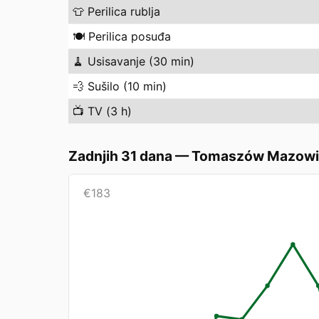
👕
Perilica rublja
🍽️
Perilica posuđa
🧹
Usisavanje (30 min)
💨
Sušilo (10 min)
📺
TV (3 h)
Zadnjih 31 dana
—
Tomaszów Mazowi
€
183