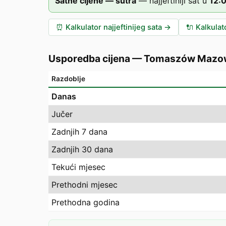
Satne cijene — sutra
—
najjeftiniji sat u
12
:
⏰
Kalkulator najjeftinijeg sata
→
🔌
Kalkulat
Usporedba cijena
—
Tomaszów Mazow
Razdoblje
Danas
Jučer
Zadnjih 7 dana
Zadnjih 30 dana
Tekući mjesec
Prethodni mjesec
Prethodna godina