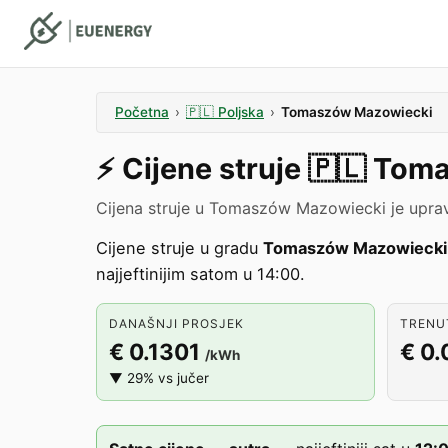
Početna
›
🇵🇱
Poljska
›
Tomaszów Mazowiecki
⚡️
Cijene struje
🇵🇱
Toma
Cijena struje u Tomaszów Mazowiecki je upra
Cijene struje u gradu
Tomaszów Mazowiecki
najjeftinijim satom u 14:00.
DANAŠNJI PROSJEK
TRENUT
€ 0.1301
€ 0
/kWh
▼ 29% vs jučer