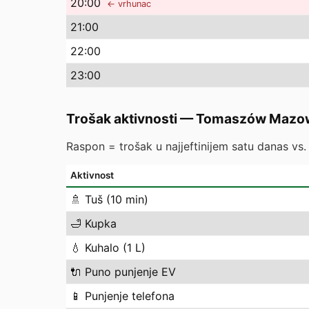
20
:00
← vrhunac
21
:00
22
:00
23
:00
Trošak aktivnosti
—
Tomaszów Mazow
Raspon = trošak u najjeftinijem satu danas vs. n
Aktivnost
🚿
Tuš (10 min)
🛁
Kupka
💧
Kuhalo (1 L)
🔌
Puno punjenje EV
📱
Punjenje telefona