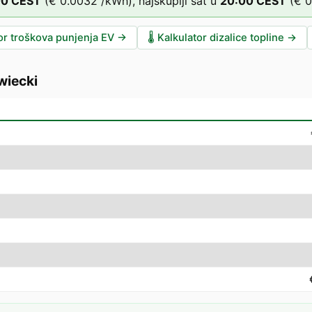
00
CEST
(
€ 0.0032
/kWh),
najskuplji sat u
20
:00
CEST
(
€ 0
or troškova punjenja EV
→
🌡️
Kalkulator dizalice topline
→
iecki