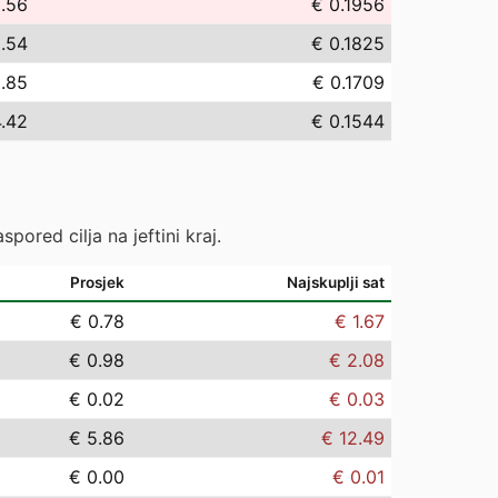
.56
€ 0.1956
.54
€ 0.1825
0.85
€ 0.1709
4.42
€ 0.1544
pored cilja na jeftini kraj.
Prosjek
Najskuplji sat
€ 0.78
€ 1.67
€ 0.98
€ 2.08
€ 0.02
€ 0.03
€ 5.86
€ 12.49
€ 0.00
€ 0.01