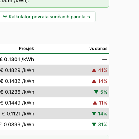
.1956
/kWh).
☀️
Kalkulator povrata sunčanih panela
→
Prosjek
vs danas
€ 0.1301
/kWh
—
€ 0.1829
/kWh
▲
41
%
€ 0.1482
/kWh
▲
14
%
€ 0.1236
/kWh
▼
5
%
€ 0.1449
/kWh
▲
11
%
€ 0.1121
/kWh
▼
14
%
€ 0.0899
/kWh
▼
31
%