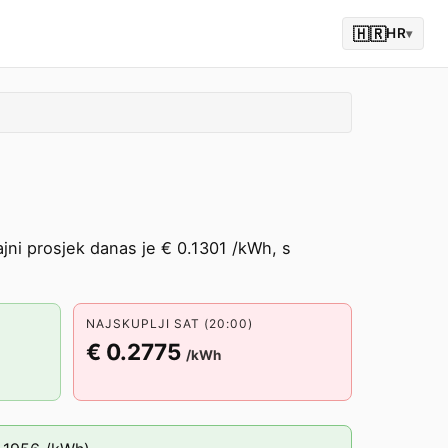
🇭🇷
HR
▾
ajni prosjek danas je € 0.1301 /kWh, s
NAJSKUPLJI SAT (20:00)
€ 0.2775
/kWh