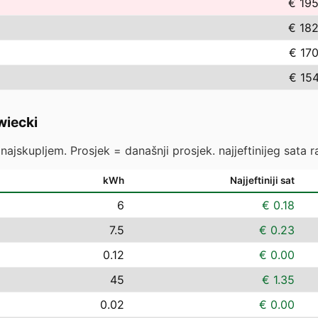
€ 195
€ 182
€ 17
€ 15
iecki
ajskupljem. Prosjek = današnji prosjek. najjeftinijeg sata ras
kWh
Najjeftiniji sat
6
€ 0.18
7.5
€ 0.23
0.12
€ 0.00
45
€ 1.35
0.02
€ 0.00