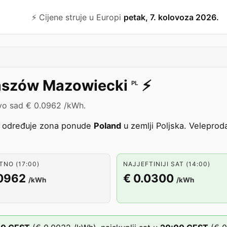
⚡️ Cijene struje u Europi
petak, 7. kolovoza 2026.
szów Mazowiecki
⚡️
PL
vo sad € 0.0962 /kWh.
određuje zona ponude
Poland
u zemlji Poljska. Veleprod
NO (17:00)
NAJJEFTINIJI SAT (14:00)
.0962
€ 0.0300
/kWh
/kWh