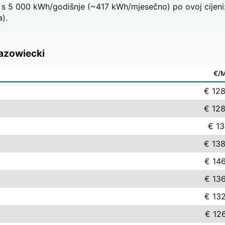
s 5 000 kWh/godišnje (~417 kWh/mjesečno) po ovoj cijeni:
).
zowiecki
€/
€ 128
€ 128
€ 13
€ 138
€ 14
€ 13
€ 13
€ 12