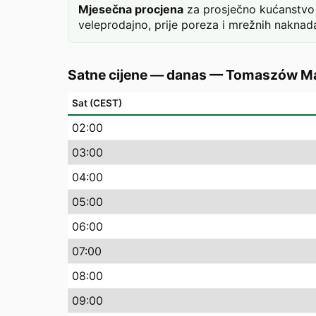
Mjesečna procjena
za prosječno kućanstvo 
veleprodajno, prije poreza i mrežnih naknada
Satne cijene — danas
—
Tomaszów Ma
Sat (CEST)
02
:00
03
:00
04
:00
05
:00
06
:00
07
:00
08
:00
09
:00