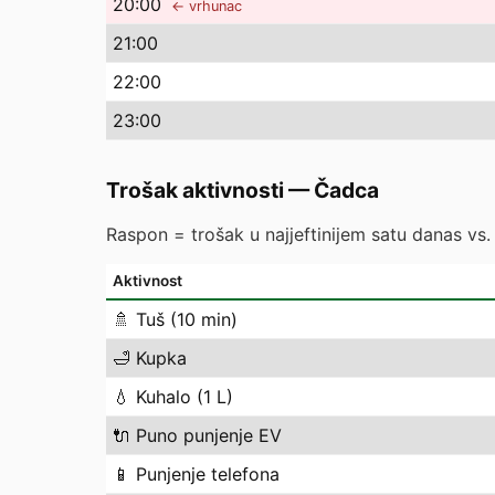
20
:00
← vrhunac
21
:00
22
:00
23
:00
Trošak aktivnosti
—
Čadca
Raspon = trošak u najjeftinijem satu danas vs. n
Aktivnost
🚿
Tuš (10 min)
🛁
Kupka
💧
Kuhalo (1 L)
🔌
Puno punjenje EV
📱
Punjenje telefona