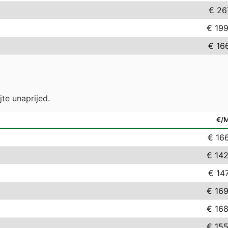
€ 26
€ 199
€ 16
jte unaprijed.
€/
€ 16
€ 142
€ 14
€ 169
€ 168
€ 155