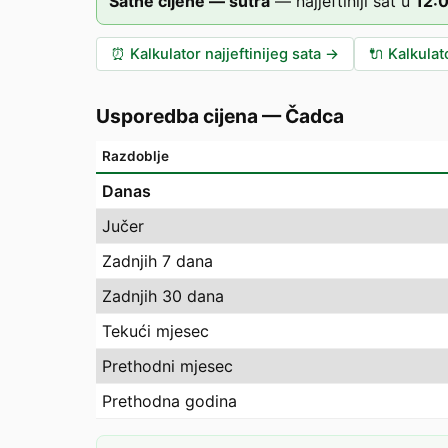
Satne cijene — sutra
—
najjeftiniji sat u
12
:
⏰
Kalkulator najjeftinijeg sata
→
🔌
Kalkulat
Usporedba cijena
—
Čadca
Razdoblje
Danas
Jučer
Zadnjih 7 dana
Zadnjih 30 dana
Tekući mjesec
Prethodni mjesec
Prethodna godina