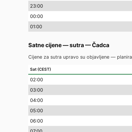
23
:00
00
:00
01
:00
Satne cijene — sutra
—
Čadca
Cijene za sutra upravo su objavljene — planira
Sat (CEST)
02
:00
03
:00
04
:00
05
:00
06
:00
07
:00