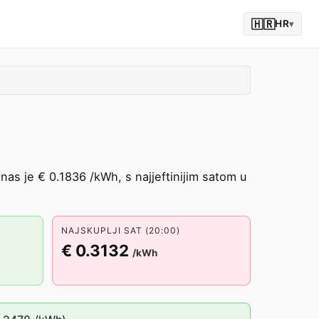
🇭🇷
HR
▾
nas je € 0.1836 /kWh, s najjeftinijim satom u
NAJSKUPLJI SAT (20:00)
€ 0.3132
/kWh