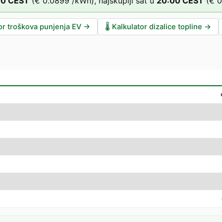
00
CEST
(
€ 0.0899
/kWh),
najskuplji sat u
20
:00
CEST
(
€ 0
or troškova punjenja EV
→
🌡️
Kalkulator dizalice topline
→