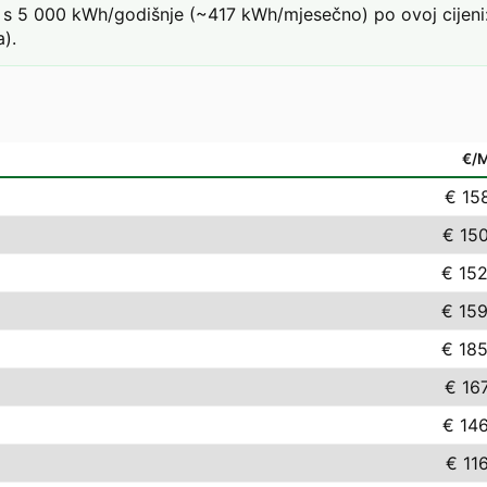
s 5 000 kWh/godišnje (~417 kWh/mjesečno) po ovoj cijeni:
).
€/
€ 15
€ 15
€ 152
€ 159
€ 185
€ 16
€ 14
€ 11