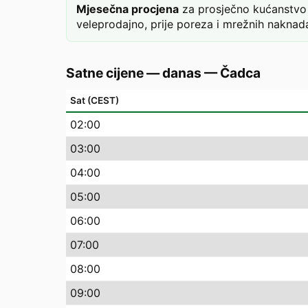
Mjesečna procjena
za prosječno kućanstvo 
veleprodajno, prije poreza i mrežnih naknada
Satne cijene — danas
—
Čadca
Sat (CEST)
02
:00
03
:00
04
:00
05
:00
06
:00
07
:00
08
:00
09
:00