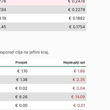
7.78
€ 0.2478
.94
€ 0.2279
8.19
€ 0.1882
5.45
€ 0.1754
pored cilja na jeftini kraj.
Prosjek
Najskuplji sat
€ 1.10
€ 1.88
€ 1.38
€ 2.35
€ 0.02
€ 0.04
€ 8.26
€ 14.09
€ 0.00
€ 0.01