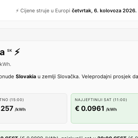
⚡️ Cijene struje u Europi
četvrtak, 6. kolovoza 2026.
a
⚡️
SK
/kWh.
ponude
Slovakia
u zemlji Slovačka. Veleprodajni prosjek da
NO (15:00)
NAJJEFTINIJI SAT (11:00)
1257
€ 0.0961
/kWh
/kWh