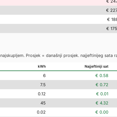
€ 24
€ 227
€ 18
€ 17
ajskupljem. Prosjek = današnji prosjek. najjeftinijeg sata ras
kWh
Najjeftiniji sat
6
€ 0.58
7.5
€ 0.72
0.12
€ 0.01
45
€ 4.32
0.02
€ 0.00