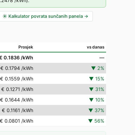
.2478
/kWh).
☀️
Kalkulator povrata sunčanih panela
→
Prosjek
vs danas
€ 0.1836
/kWh
—
€ 0.1794
/kWh
▼
2
%
€ 0.1559
/kWh
▼
15
%
€ 0.1271
/kWh
▼
31
%
€ 0.1644
/kWh
▼
10
%
€ 0.1161
/kWh
▼
37
%
€ 0.0801
/kWh
▼
56
%