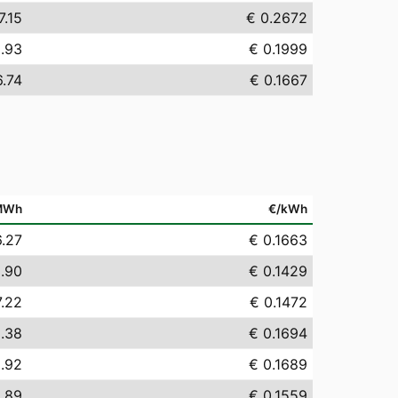
7.15
€ 0.2672
.93
€ 0.1999
6.74
€ 0.1667
MWh
€/kWh
6.27
€ 0.1663
.90
€ 0.1429
7.22
€ 0.1472
.38
€ 0.1694
.92
€ 0.1689
.89
€ 0.1559