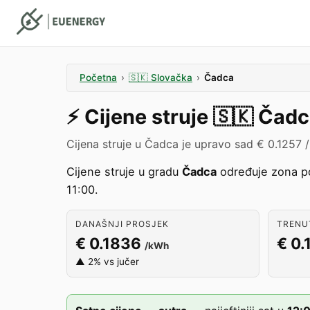
Početna
›
🇸🇰
Slovačka
›
Čadca
⚡️
Cijene struje
🇸🇰
Čadc
Cijena struje u Čadca je upravo sad € 0.1257 
Cijene struje u gradu
Čadca
određuje zona 
11:00.
DANAŠNJI PROSJEK
TRENUT
€ 0.1836
€ 0.
/kWh
▲ 2% vs jučer