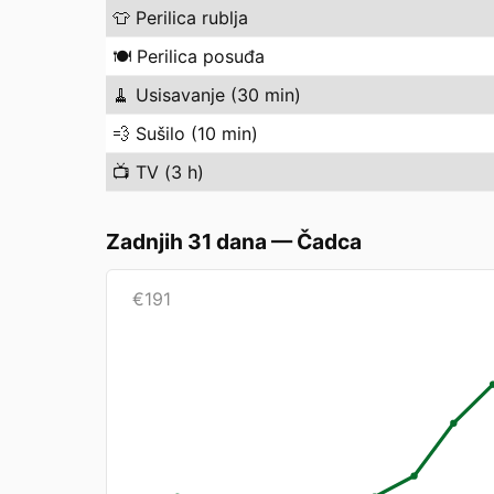
👕
Perilica rublja
🍽️
Perilica posuđa
🧹
Usisavanje (30 min)
💨
Sušilo (10 min)
📺
TV (3 h)
Zadnjih 31 dana
—
Čadca
€
191