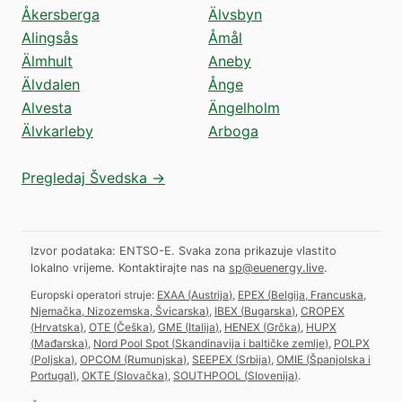
Åkersberga
Älvsbyn
Alingsås
Åmål
Älmhult
Aneby
Älvdalen
Ånge
Alvesta
Ängelholm
Älvkarleby
Arboga
Pregledaj Švedska →
Izvor podataka: ENTSO-E. Svaka zona prikazuje vlastito
lokalno vrijeme.
Kontaktirajte nas na
sp@euenergy.live
.
Europski operatori struje:
EXAA
(
Austrija
)
,
EPEX
(
Belgija, Francuska,
Njemačka, Nizozemska, Švicarska
)
,
IBEX
(
Bugarska
)
,
CROPEX
(
Hrvatska
)
,
OTE
(
Češka
)
,
GME
(
Italija
)
,
HENEX
(
Grčka
)
,
HUPX
(
Mađarska
)
,
Nord Pool Spot
(
Skandinavija i baltičke zemlje
)
,
POLPX
(
Poljska
)
,
OPCOM
(
Rumunjska
)
,
SEEPEX
(
Srbija
)
,
OMIE
(
Španjolska i
Portugal
)
,
OKTE
(
Slovačka
)
,
SOUTHPOOL
(
Slovenija
)
.