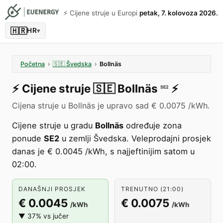
⚡️ Cijene struje u Europi
petak, 7. kolovoza 2026.
🇭🇷
HR
▾
Početna
›
🇸🇪
Švedska
›
Bollnäs
⚡️
Cijene struje
🇸🇪
Bollnäs
⚡️
SE2
Cijena struje u Bollnäs je upravo sad € 0.0075 /kWh.
Cijene struje u gradu
Bollnäs
određuje zona
ponude
SE2
u zemlji Švedska. Veleprodajni prosjek
danas je € 0.0045 /kWh, s najjeftinijim satom u
02:00.
DANAŠNJI PROSJEK
TRENUTNO (21:00)
€ 0.0045
€ 0.0075
/kWh
/kWh
▼ 37% vs jučer