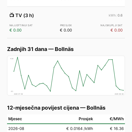
📺
TV (3 h)
0.6
€ 0.00
€ 0.00
€ 0.00
Zadnjih 31 dana
—
Bollnäs
€
28
€
3
2026-07-09
2026-08-08
12-mjesečna povijest cijena
—
Bollnäs
Mjesec
Prosjek
€/MWh
2026-08
€ 0.0164
/kWh
€ 16.36