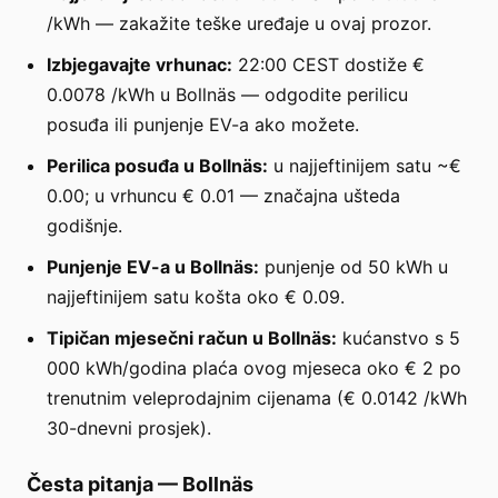
/kWh — zakažite teške uređaje u ovaj prozor.
Izbjegavajte vrhunac:
22:00 CEST dostiže €
0.0078 /kWh u Bollnäs — odgodite perilicu
posuđa ili punjenje EV-a ako možete.
Perilica posuđa u Bollnäs:
u najjeftinijem satu ~€
0.00; u vrhuncu € 0.01 — značajna ušteda
godišnje.
Punjenje EV-a u Bollnäs:
punjenje od 50 kWh u
najjeftinijem satu košta oko € 0.09.
Tipičan mjesečni račun u Bollnäs:
kućanstvo s 5
000 kWh/godina plaća ovog mjeseca oko € 2 po
trenutnim veleprodajnim cijenama (€ 0.0142 /kWh
30-dnevni prosjek).
Česta pitanja
—
Bollnäs