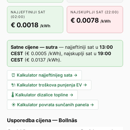
NAJJEFTINIJI SAT
NAJSKUPLJI SAT (22:00)
(02:00)
€ 0.0078
/kWh
€ 0.0018
/kWh
Satne cijene — sutra
—
najjeftiniji sat u
13
:00
CEST
(
€ 0.0005
/kWh),
najskuplji sat u
19
:00
CEST
(
€ 0.0137
/kWh).
⏰
Kalkulator najjeftinijeg sata
→
🔌
Kalkulator troškova punjenja EV
→
🌡️
Kalkulator dizalice topline
→
☀️
Kalkulator povrata sunčanih panela
→
Usporedba cijena
—
Bollnäs