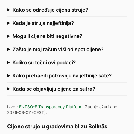
Kako se određuje cijena struje?
Kada je struja najjeftinija?
Mogu li cijene biti negativne?
Zašto je moj račun viši od spot cijene?
Koliko su točni ovi podaci?
Kako prebaciti potrošnju na jeftinije sate?
Kada se objavljuju cijene za sutra?
Izvor
:
ENTSO-E Transparency Platform
.
Zadnje ažurirano
:
2026-08-07
(
CEST
).
Cijene struje u gradovima blizu Bollnäs