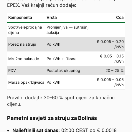
EPEX. Vaš krajnji račun dodaje:
Komponenta
Vrsta
Cca
Spot/veleprodajna
Promjenjiva — sutrašnji
—
cijena
aukcija
€ 0.005 – 0.20
Porez na struju
Po kWh
/kWh
€ 0.05 – 0.15
Mrežne naknade
Po kWh + fiksna
/kWh
PDV
Postotak ukupnog
20 – 25 %
€ 0.005 – 0.05
Marža opskrbljivača
Po kWh
/kWh
Pravilo: dodajte 30–60 % spot cijeni za konačnu
cijenu.
Pametni savjeti za struju za Bollnäs
Najjeftiniji sat danas:
02:00 CEST po € 0.0018