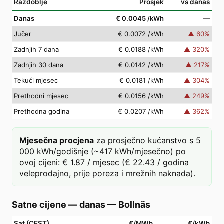
Razdoblje
Prosjek
vs danas
Danas
€ 0.0045
/kWh
—
Jučer
€ 0.0072
/kWh
▲
60
%
Zadnjih 7 dana
€ 0.0188
/kWh
▲
320
%
Zadnjih 30 dana
€ 0.0142
/kWh
▲
217
%
Tekući mjesec
€ 0.0181
/kWh
▲
304
%
Prethodni mjesec
€ 0.0156
/kWh
▲
249
%
Prethodna godina
€ 0.0207
/kWh
▲
362
%
Mjesečna procjena
za prosječno kućanstvo s 5
000 kWh/godišnje (~417 kWh/mjesečno) po
ovoj cijeni: € 1.87 / mjesec (€ 22.43 / godina
veleprodajno, prije poreza i mrežnih naknada).
Satne cijene — danas
—
Bollnäs
Sat (CEST)
€/MWh
€/kWh