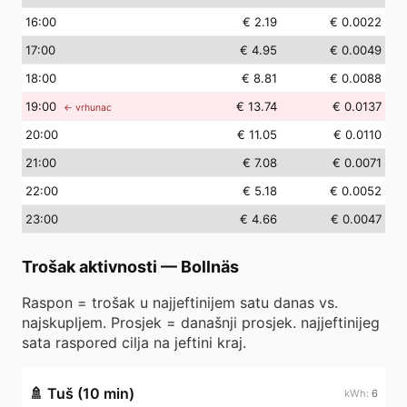
16
:00
€ 2.19
€ 0.0022
17
:00
€ 4.95
€ 0.0049
18
:00
€ 8.81
€ 0.0088
19
:00
€ 13.74
€ 0.0137
← vrhunac
20
:00
€ 11.05
€ 0.0110
21
:00
€ 7.08
€ 0.0071
22
:00
€ 5.18
€ 0.0052
23
:00
€ 4.66
€ 0.0047
Trošak aktivnosti
—
Bollnäs
Raspon = trošak u najjeftinijem satu danas vs.
najskupljem. Prosjek = današnji prosjek. najjeftinijeg
sata raspored cilja na jeftini kraj.
🚿
Tuš (10 min)
6