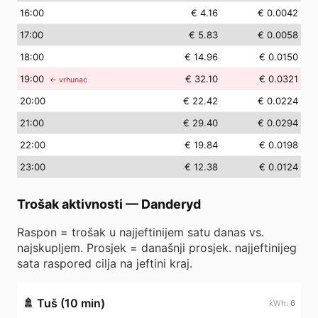
16
:00
€ 4.16
€ 0.0042
17
:00
€ 5.83
€ 0.0058
18
:00
€ 14.96
€ 0.0150
19
:00
€ 32.10
€ 0.0321
← vrhunac
20
:00
€ 22.42
€ 0.0224
21
:00
€ 29.40
€ 0.0294
22
:00
€ 19.84
€ 0.0198
23
:00
€ 12.38
€ 0.0124
Trošak aktivnosti
—
Danderyd
Raspon = trošak u najjeftinijem satu danas vs.
najskupljem. Prosjek = današnji prosjek. najjeftinijeg
sata raspored cilja na jeftini kraj.
🚿
Tuš (10 min)
6