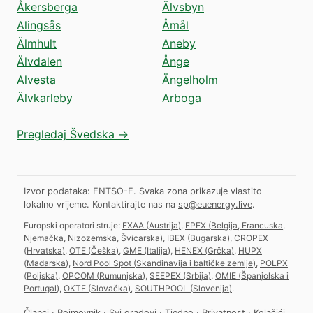
Åkersberga
Älvsbyn
Alingsås
Åmål
Älmhult
Aneby
Älvdalen
Ånge
Alvesta
Ängelholm
Älvkarleby
Arboga
Pregledaj Švedska →
Izvor podataka: ENTSO-E. Svaka zona prikazuje vlastito
lokalno vrijeme.
Kontaktirajte nas na
sp@euenergy.live
.
Europski operatori struje:
EXAA
(
Austrija
)
,
EPEX
(
Belgija, Francuska,
Njemačka, Nizozemska, Švicarska
)
,
IBEX
(
Bugarska
)
,
CROPEX
(
Hrvatska
)
,
OTE
(
Češka
)
,
GME
(
Italija
)
,
HENEX
(
Grčka
)
,
HUPX
(
Mađarska
)
,
Nord Pool Spot
(
Skandinavija i baltičke zemlje
)
,
POLPX
(
Poljska
)
,
OPCOM
(
Rumunjska
)
,
SEEPEX
(
Srbija
)
,
OMIE
(
Španjolska i
Portugal
)
,
OKTE
(
Slovačka
)
,
SOUTHPOOL
(
Slovenija
)
.
Članci
·
Pojmovnik
·
Svi gradovi
·
Tjedno
·
Privatnost
·
Kolačići