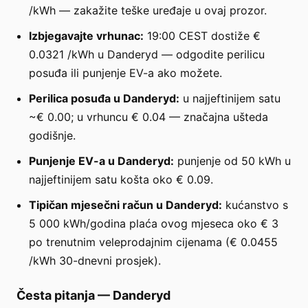
/kWh — zakažite teške uređaje u ovaj prozor.
Izbjegavajte vrhunac:
19:00 CEST dostiže €
0.0321 /kWh u Danderyd — odgodite perilicu
posuđa ili punjenje EV-a ako možete.
Perilica posuđa u Danderyd:
u najjeftinijem satu
~€ 0.00; u vrhuncu € 0.04 — značajna ušteda
godišnje.
Punjenje EV-a u Danderyd:
punjenje od 50 kWh u
najjeftinijem satu košta oko € 0.09.
Tipičan mjesečni račun u Danderyd:
kućanstvo s
5 000 kWh/godina plaća ovog mjeseca oko € 3
po trenutnim veleprodajnim cijenama (€ 0.0455
/kWh 30-dnevni prosjek).
Česta pitanja
—
Danderyd