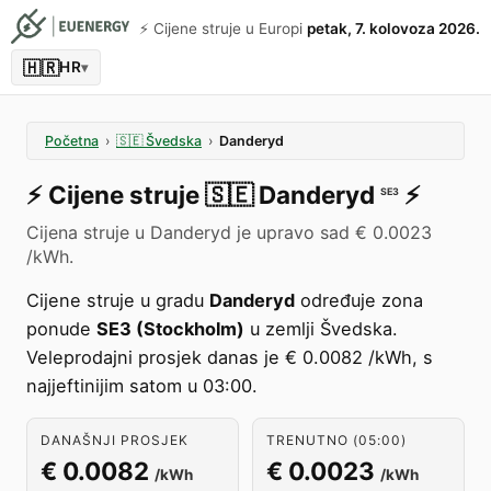
⚡️ Cijene struje u Europi
petak, 7. kolovoza 2026.
🇭🇷
HR
▾
Početna
›
🇸🇪
Švedska
›
Danderyd
⚡️
Cijene struje
🇸🇪
Danderyd
⚡️
SE3
Cijena struje u Danderyd je upravo sad € 0.0023
/kWh.
Cijene struje u gradu
Danderyd
određuje zona
ponude
SE3 (Stockholm)
u zemlji Švedska.
Veleprodajni prosjek danas je € 0.0082 /kWh, s
najjeftinijim satom u 03:00.
DANAŠNJI PROSJEK
TRENUTNO (05:00)
€ 0.0082
€ 0.0023
/kWh
/kWh