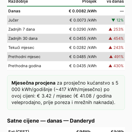
Razdoblje
Prosjek
vs danas
Danas
€ 0.0082
/kWh
—
Jučer
€ 0.0073
/kWh
▼
12
%
Zadnjih 7 dana
€ 0.0290
/kWh
▲
253
%
Zadnjih 30 dana
€ 0.0455
/kWh
▲
454
%
Tekući mjesec
€ 0.0282
/kWh
▲
243
%
Prethodni mjesec
€ 0.0485
/kWh
▲
491
%
Prethodna godina
€ 0.0435
/kWh
▲
430
%
Mjesečna procjena
za prosječno kućanstvo s 5
000 kWh/godišnje (~417 kWh/mjesečno) po
ovoj cijeni: € 3.42 / mjesec (€ 41.08 / godina
veleprodajno, prije poreza i mrežnih naknada).
Satne cijene — danas
—
Danderyd
Sat (CEST)
€/MWh
€/kWh