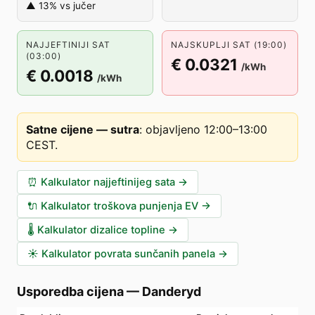
▲ 13% vs jučer
NAJJEFTINIJI SAT
NAJSKUPLJI SAT (19:00)
(03:00)
€ 0.0321
/kWh
€ 0.0018
/kWh
Satne cijene — sutra
:
objavljeno 12:00–13:00
CEST
.
⏰
Kalkulator najjeftinijeg sata
→
🔌
Kalkulator troškova punjenja EV
→
🌡️
Kalkulator dizalice topline
→
☀️
Kalkulator povrata sunčanih panela
→
Usporedba cijena
—
Danderyd