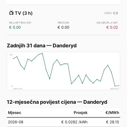
📺
TV (3 h)
0.6
€ 0.00
€ 0.00
€ 0.02
Zadnjih 31 dana
—
Danderyd
€
83
€
7
2026-07-09
2026-08-07
12-mjesečna povijest cijena
—
Danderyd
Mjesec
Prosjek
€/MWh
2026-08
€ 0.0282
/kWh
€ 28.15