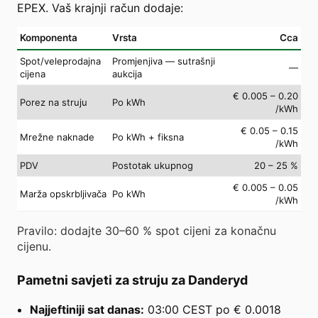
EPEX. Vaš krajnji račun dodaje:
Komponenta
Vrsta
Cca
Spot/veleprodajna
Promjenjiva — sutrašnji
—
cijena
aukcija
€ 0.005 – 0.20
Porez na struju
Po kWh
/kWh
€ 0.05 – 0.15
Mrežne naknade
Po kWh + fiksna
/kWh
PDV
Postotak ukupnog
20 – 25 %
€ 0.005 – 0.05
Marža opskrbljivača
Po kWh
/kWh
Pravilo: dodajte 30–60 % spot cijeni za konačnu
cijenu.
Pametni savjeti za struju za Danderyd
Najjeftiniji sat danas:
03:00 CEST po € 0.0018