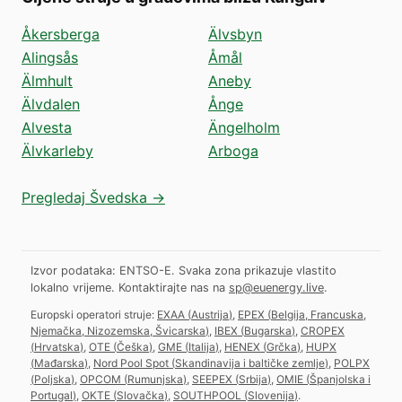
Åkersberga
Älvsbyn
Alingsås
Åmål
Älmhult
Aneby
Älvdalen
Ånge
Alvesta
Ängelholm
Älvkarleby
Arboga
Pregledaj Švedska →
Izvor podataka: ENTSO-E. Svaka zona prikazuje vlastito
lokalno vrijeme.
Kontaktirajte nas na
sp@euenergy.live
.
Europski operatori struje:
EXAA
(
Austrija
)
,
EPEX
(
Belgija, Francuska,
Njemačka, Nizozemska, Švicarska
)
,
IBEX
(
Bugarska
)
,
CROPEX
(
Hrvatska
)
,
OTE
(
Češka
)
,
GME
(
Italija
)
,
HENEX
(
Grčka
)
,
HUPX
(
Mađarska
)
,
Nord Pool Spot
(
Skandinavija i baltičke zemlje
)
,
POLPX
(
Poljska
)
,
OPCOM
(
Rumunjska
)
,
SEEPEX
(
Srbija
)
,
OMIE
(
Španjolska i
Portugal
)
,
OKTE
(
Slovačka
)
,
SOUTHPOOL
(
Slovenija
)
.