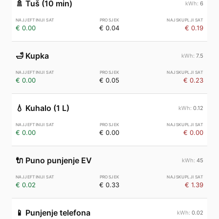
🚿
Tuš (10 min)
6
€ 0.00
€ 0.04
€ 0.19
🛁
Kupka
7.5
€ 0.00
€ 0.05
€ 0.23
💧
Kuhalo (1 L)
0.12
€ 0.00
€ 0.00
€ 0.00
🔌
Puno punjenje EV
45
€ 0.02
€ 0.33
€ 1.39
📱
Punjenje telefona
0.02