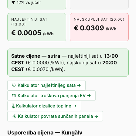
▼ 12% vs jučer
NAJJEFTINIJI SAT
NAJSKUPLJI SAT (20:00)
(13:00)
€ 0.0309
/kWh
€ 0.0005
/kWh
Satne cijene — sutra
—
najjeftiniji sat u
13
:00
CEST
(
€ 0.0000
/kWh),
najskuplji sat u
20
:00
CEST
(
€ 0.0070
/kWh).
⏰
Kalkulator najjeftinijeg sata
→
🔌
Kalkulator troškova punjenja EV
→
🌡️
Kalkulator dizalice topline
→
☀️
Kalkulator povrata sunčanih panela
→
Usporedba cijena
—
Kungälv