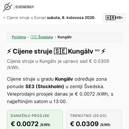
🇭🇷
⚡️ Cijene struje u Europi
subota, 8. kolovoza 2026.
HR
▾
Početna
›
🇸🇪
Švedska
›
Kungälv
⚡️
Cijene struje
🇸🇪
Kungälv
⚡️
SE3
Cijena struje u Kungälv je upravo sad € 0.0309
/kWh.
Cijene struje u gradu
Kungälv
određuje zona
ponude
SE3 (Stockholm)
u zemlji Švedska.
Veleprodajni prosjek danas je € 0.0072 /kWh, s
najjeftinijim satom u 13:00.
DANAŠNJI PROSJEK
TRENUTNO (20:00)
€ 0.0072
€ 0.0309
/kWh
/kWh