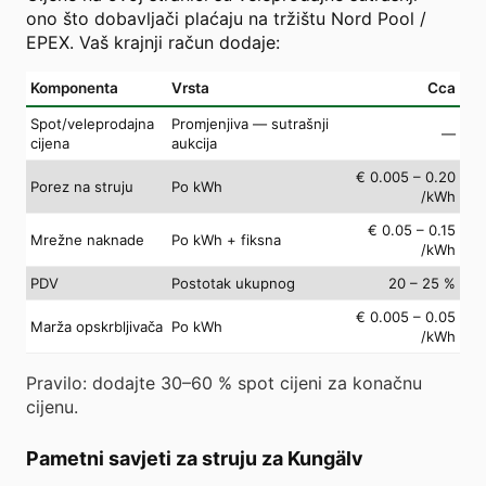
ono što dobavljači plaćaju na tržištu Nord Pool /
EPEX. Vaš krajnji račun dodaje:
Komponenta
Vrsta
Cca
Spot/veleprodajna
Promjenjiva — sutrašnji
—
cijena
aukcija
€ 0.005 – 0.20
Porez na struju
Po kWh
/kWh
€ 0.05 – 0.15
Mrežne naknade
Po kWh + fiksna
/kWh
PDV
Postotak ukupnog
20 – 25 %
€ 0.005 – 0.05
Marža opskrbljivača
Po kWh
/kWh
Pravilo: dodajte 30–60 % spot cijeni za konačnu
cijenu.
Pametni savjeti za struju za Kungälv