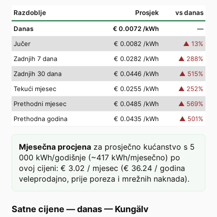
Razdoblje
Prosjek
vs danas
Danas
€ 0.0072
/kWh
—
Jučer
€ 0.0082
/kWh
▲
13
%
Zadnjih 7 dana
€ 0.0282
/kWh
▲
288
%
Zadnjih 30 dana
€ 0.0446
/kWh
▲
515
%
Tekući mjesec
€ 0.0255
/kWh
▲
252
%
Prethodni mjesec
€ 0.0485
/kWh
▲
569
%
Prethodna godina
€ 0.0435
/kWh
▲
501
%
Mjesečna procjena
za prosječno kućanstvo s 5
000 kWh/godišnje (~417 kWh/mjesečno) po
ovoj cijeni: € 3.02 / mjesec (€ 36.24 / godina
veleprodajno, prije poreza i mrežnih naknada).
Satne cijene — danas
—
Kungälv