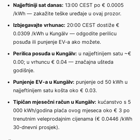
Najjeftiniji sat danas:
13:00 CEST po € 0.0005
/kWh — zakažite teške uređaje u ovaj prozor.
Izbjegavajte vrhunac:
20:00 CEST dostiže €
0.0309 /kWh u Kungälv — odgodite perilicu
posuđa ili punjenje EV-a ako možete.
Perilica posuđa u Kungälv:
u najjeftinijem satu ~€
0.00; u vrhuncu € 0.04 — značajna ušteda
godišnje.
Punjenje EV-a u Kungälv:
punjenje od 50 kWh u
najjeftinijem satu košta oko € 0.03.
Tipičan mjesečni račun u Kungälv:
kućanstvo s 5
000 kWh/godina plaća ovog mjeseca oko € 3 po
trenutnim veleprodajnim cijenama (€ 0.0446 /kWh
30-dnevni prosjek).