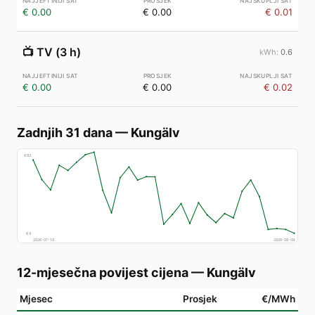
€ 0.00
€ 0.00
€ 0.01
📺
TV (3 h)
0.6
€ 0.00
€ 0.00
€ 0.02
Zadnjih 31 dana
—
Kungälv
€
83
€
4
2026-07-10
2026-08-09
12-mjesečna povijest cijena
—
Kungälv
Mjesec
Prosjek
€/MWh