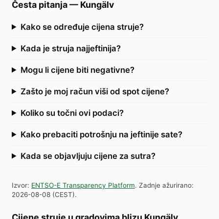
Česta pitanja
—
Kungälv
Kako se određuje cijena struje?
Kada je struja najjeftinija?
Mogu li cijene biti negativne?
Zašto je moj račun viši od spot cijene?
Koliko su točni ovi podaci?
Kako prebaciti potrošnju na jeftinije sate?
Kada se objavljuju cijene za sutra?
Izvor
:
ENTSO-E Transparency Platform
.
Zadnje ažurirano
:
2026-08-08
(
CEST
).
Cijene struje u gradovima blizu Kungälv