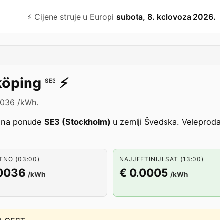
⚡️ Cijene struje u Europi
subota, 8. kolovoza 2026.
köping
⚡️
SE3
0036 /kWh.
ona ponude
SE3 (Stockholm)
u zemlji Švedska. Veleproda
TNO (03:00)
NAJJEFTINIJI SAT (13:00)
.0036
€ 0.0005
/kWh
/kWh