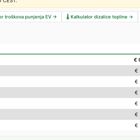
00 CEST
.
or troškova punjenja EV
→
🌡️
Kalkulator dizalice topline
→
€ 
€
€
€
€
€
€