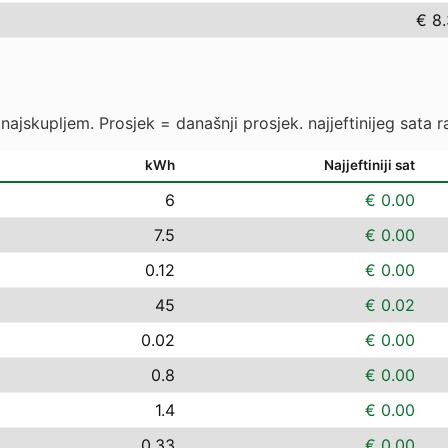
€ 8
ajskupljem. Prosjek = današnji prosjek. najjeftinijeg sata ras
kWh
Najjeftiniji sat
6
€ 0.00
7.5
€ 0.00
0.12
€ 0.00
45
€ 0.02
0.02
€ 0.00
0.8
€ 0.00
1.4
€ 0.00
0.33
€ 0.00