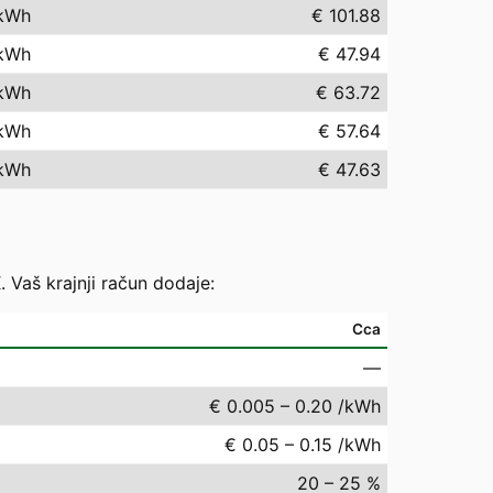
kWh
€ 101.88
kWh
€ 47.94
kWh
€ 63.72
kWh
€ 57.64
kWh
€ 47.63
. Vaš krajnji račun dodaje:
Cca
—
€ 0.005 – 0.20 /kWh
€ 0.05 – 0.15 /kWh
20 – 25 %