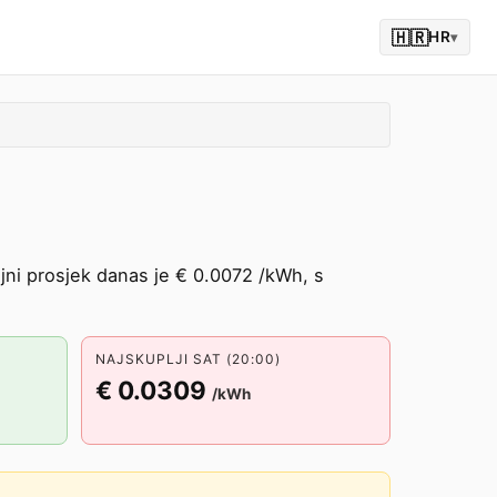
🇭🇷
HR
▾
jni prosjek danas je € 0.0072 /kWh, s
NAJSKUPLJI SAT (20:00)
€ 0.0309
/kWh