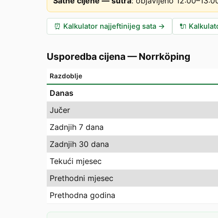
Satne cijene — sutra
:
objavljeno 12:00–13:
⏰
Kalkulator najjeftinijeg sata
→
🔌
Kalkulat
Usporedba cijena
—
Norrköping
Razdoblje
Danas
Jučer
Zadnjih 7 dana
Zadnjih 30 dana
Tekući mjesec
Prethodni mjesec
Prethodna godina