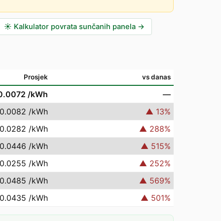
☀️
Kalkulator povrata sunčanih panela
→
Prosjek
vs danas
0.0072
/kWh
—
 0.0082
/kWh
▲
13
%
 0.0282
/kWh
▲
288
%
 0.0446
/kWh
▲
515
%
 0.0255
/kWh
▲
252
%
 0.0485
/kWh
▲
569
%
 0.0435
/kWh
▲
501
%