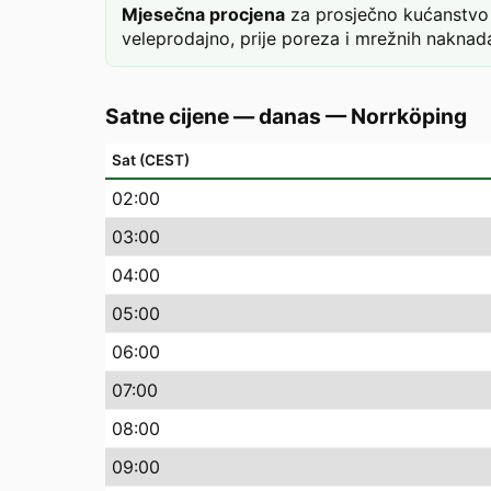
Mjesečna procjena
za prosječno kućanstvo 
veleprodajno, prije poreza i mrežnih naknada
Satne cijene — danas
—
Norrköping
Sat (CEST)
02
:00
03
:00
04
:00
05
:00
06
:00
07
:00
08
:00
09
:00