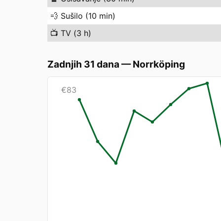
💨
Sušilo (10 min)
📺
TV (3 h)
Zadnjih 31 dana
—
Norrköping
€
83