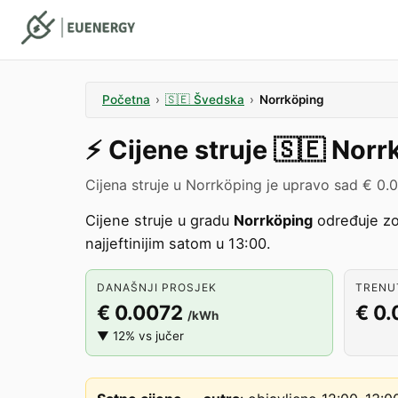
Početna
›
🇸🇪
Švedska
›
Norrköping
⚡️
Cijene struje
🇸🇪
Norr
Cijena struje u Norrköping je upravo sad € 0.
Cijene struje u gradu
Norrköping
određuje z
najjeftinijim satom u 13:00.
DANAŠNJI PROSJEK
TRENU
€ 0.0072
€ 0
/kWh
▼ 12% vs jučer