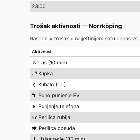
23
:00
Trošak aktivnosti
—
Norrköping
Raspon = trošak u najjeftinijem satu danas vs. n
Aktivnost
🚿
Tuš (10 min)
🛁
Kupka
💧
Kuhalo (1 L)
🔌
Puno punjenje EV
📱
Punjenje telefona
👕
Perilica rublja
🍽️
Perilica posuđa
🧹
Usisavanje (30 min)