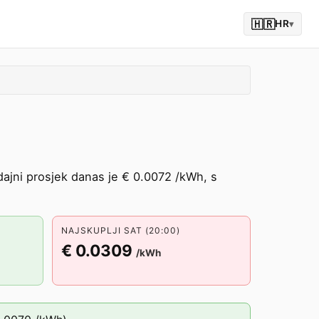
🇭🇷
HR
▾
ajni prosjek danas je € 0.0072 /kWh, s
NAJSKUPLJI SAT (20:00)
€ 0.0309
/kWh