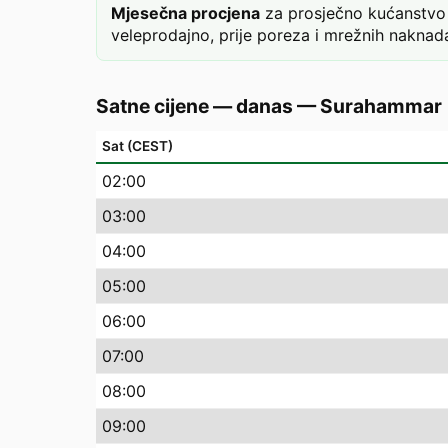
Mjesečna procjena
za prosječno kućanstvo 
veleprodajno, prije poreza i mrežnih naknada
Satne cijene — danas
—
Surahammar
Sat (CEST)
02
:00
03
:00
04
:00
05
:00
06
:00
07
:00
08
:00
09
:00