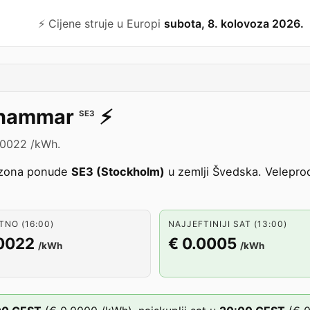
⚡️ Cijene struje u Europi
subota, 8. kolovoza 2026.
hammar
⚡️
SE3
.0022 /kWh.
 zona ponude
SE3 (Stockholm)
u zemlji Švedska. Veleprod
NO (16:00)
NAJJEFTINIJI SAT (13:00)
.0022
€ 0.0005
/kWh
/kWh