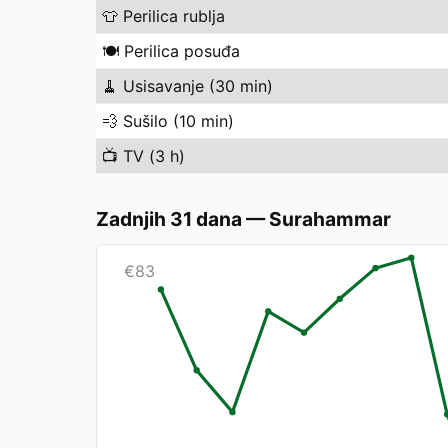
👕
Perilica rublja
🍽️
Perilica posuđa
🧹
Usisavanje (30 min)
💨
Sušilo (10 min)
📺
TV (3 h)
Zadnjih 31 dana
—
Surahammar
€
83