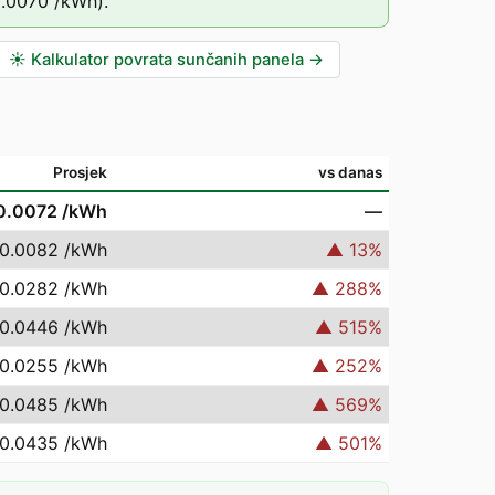
0.0070
/kWh).
☀️
Kalkulator povrata sunčanih panela
→
Prosjek
vs danas
0.0072
/kWh
—
 0.0082
/kWh
▲
13
%
 0.0282
/kWh
▲
288
%
 0.0446
/kWh
▲
515
%
 0.0255
/kWh
▲
252
%
 0.0485
/kWh
▲
569
%
 0.0435
/kWh
▲
501
%