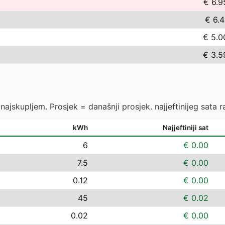
€ 6.9
€ 6.4
€ 5.0
€ 3.5
ajskupljem. Prosjek = današnji prosjek. najjeftinijeg sata ras
kWh
Najjeftiniji sat
6
€ 0.00
7.5
€ 0.00
0.12
€ 0.00
45
€ 0.02
0.02
€ 0.00