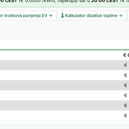
00
CEST
(
€ 0.0000
/kWh),
najskuplji sat u
20
:00
CEST
(
€ 
or troškova punjenja EV
→
🌡️
Kalkulator dizalice topline
→
€ 
€
€
€
€
€
€