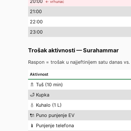
20
:00
← vrhunac
21
:00
22
:00
23
:00
Trošak aktivnosti
—
Surahammar
Raspon = trošak u najjeftinijem satu danas vs. n
Aktivnost
🚿
Tuš (10 min)
🛁
Kupka
💧
Kuhalo (1 L)
🔌
Puno punjenje EV
📱
Punjenje telefona