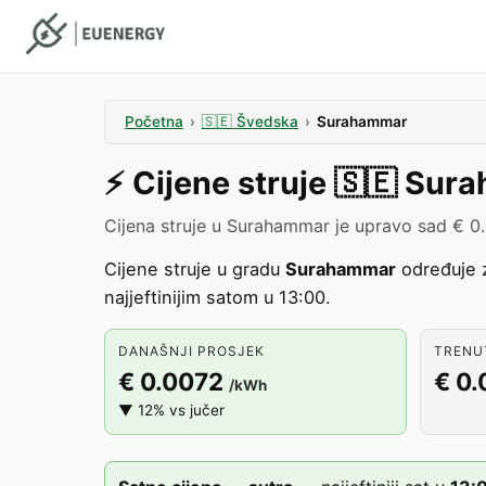
Početna
›
🇸🇪
Švedska
›
Surahammar
⚡️
Cijene struje
🇸🇪
Sura
Cijena struje u Surahammar je upravo sad € 0
Cijene struje u gradu
Surahammar
određuje
najjeftinijim satom u 13:00.
DANAŠNJI PROSJEK
TRENUT
€ 0.0072
€ 0
/kWh
▼ 12% vs jučer