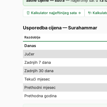
Satne cijene — sutra
—
najjeftiniji sat u
13
:
⏰
Kalkulator najjeftinijeg sata
→
🔌
Kalkulat
Usporedba cijena
—
Surahammar
Razdoblje
Danas
Jučer
Zadnjih 7 dana
Zadnjih 30 dana
Tekući mjesec
Prethodni mjesec
Prethodna godina