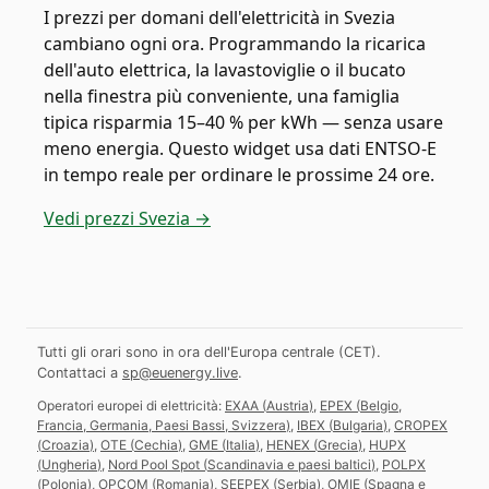
I prezzi per domani dell'elettricità in Svezia
cambiano ogni ora. Programmando la ricarica
dell'auto elettrica, la lavastoviglie o il bucato
nella finestra più conveniente, una famiglia
tipica risparmia 15–40 % per kWh — senza usare
meno energia. Questo widget usa dati ENTSO-E
in tempo reale per ordinare le prossime 24 ore.
Vedi prezzi Svezia →
Tutti gli orari sono in ora dell'Europa centrale (CET).
Contattaci a
sp@euenergy.live
.
Operatori europei di elettricità:
EXAA
(
Austria
)
,
EPEX
(
Belgio,
Francia, Germania, Paesi Bassi, Svizzera
)
,
IBEX
(
Bulgaria
)
,
CROPEX
(
Croazia
)
,
OTE
(
Cechia
)
,
GME
(
Italia
)
,
HENEX
(
Grecia
)
,
HUPX
(
Ungheria
)
,
Nord Pool Spot
(
Scandinavia e paesi baltici
)
,
POLPX
(
Polonia
)
,
OPCOM
(
Romania
)
,
SEEPEX
(
Serbia
)
,
OMIE
(
Spagna e