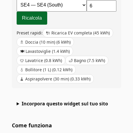
Ricalcola
Preset rapidi:
🔌
Ricarica EV completa
(
45
kWh)
🚿
Doccia (10 min)
(
6
kWh)
🍽️
Lavastoviglie
(
1.4
kWh)
👕
Lavatrice
(
0.8
kWh)
🛁
Bagno
(
7.5
kWh)
💧
Bollitore (1 L)
(
0.12
kWh)
🧹
Aspirapolvere (30 min)
(
0.33
kWh)
Incorpora questo widget sul tuo sito
Come funziona