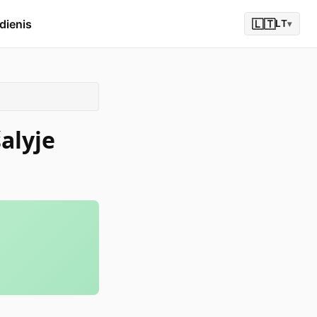
dienis
🇱🇹
LT
▾
šalyje