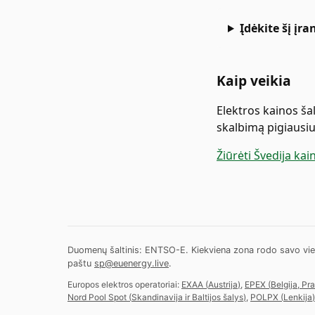
Įdėkite šį įra
Kaip veikia
Elektros kainos ša
skalbimą pigiausi
Žiūrėti Švedija ka
Duomenų šaltinis: ENTSO-E. Kiekviena zona rodo savo vietos l
paštu
sp@euenergy.live
.
Europos elektros operatoriai:
EXAA
(
Austrija
)
,
EPEX
(
Belgija, Pr
Nord Pool Spot
(
Skandinavija ir Baltijos šalys
)
,
POLPX
(
Lenkija
)