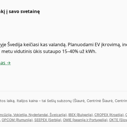
nkį į savo svetainę
lyje Švedija keičiasi kas valandą. Planuodami EV įkrovimą, i
u metu vidutinis ūkis sutaupo 15–40% už kWh.
inas →
aiką. Italijos kaina – tai šešių subzonų (Šiaurė, Centrinė Šiaurė, Centrinė P
ancūzija, Vokietija, Nyderlandai, Šveicarija
)
,
IBEX
(
Bulgarija
)
,
CROPEX
(
Kroatija
)
,
,
OPCOM
(
Rumunija
)
,
SEEPEX
(
Serbija
)
,
OMIE
(
Ispanija ir Portugalija
)
,
OKTE
(
Slov