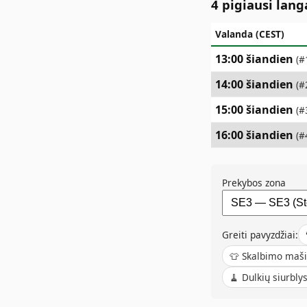
4 pigiausi lang
Valanda (CEST)
13:00 šiandien
(#
14:00 šiandien
(#
15:00 šiandien
(#
16:00 šiandien
(#
Prekybos zona
Greiti pavyzdžiai:
👕
Skalbimo maš
🧹
Dulkių siurbly