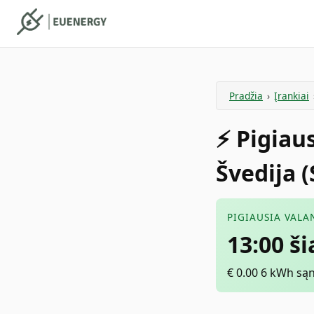
Pradžia
›
Įrankiai
⚡️ Pigiau
Švedija (
PIGIAUSIA VALA
13:00 š
€
0.00
6 kWh są