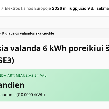
⚡️ Elektros kainos Europoje
2026 m. rugpjūčio 9 d., sekma
›
Pigiausios valandos skaičiuoklė
sia valanda 6 kWh poreikiui 
SE3)
NDA ARTIMIAUSIAS 24 VAL.
iandien
naudoms
(€
0.0000
/kWh)