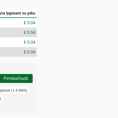
ta lyginant su piku
€
0.04
€
0.04
€
0.04
€
0.04
Perskaičiuoti
aplovė
(
1.4
kWh)
)