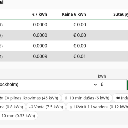
ai
€ / kWh
Kaina 6 kWh
Sutaupy
0.0000
€
0.00
1
)
0.0000
€
0.00
2
)
0.0000
€
0.00
3
)
0.0009
€
0.01
4
)
kWh
🔌
EV pilnas įkrovimas
(
45
kWh)
🚿
10 min dušas
(
6
kWh)
🍽️
Ind
ina
(
0.8
kWh)
🛁
Vonia
(
7.5
kWh)
💧
Užvirti 1 l vandens
(
0.12
kWh
s 10 min
(
0.33
kWh)