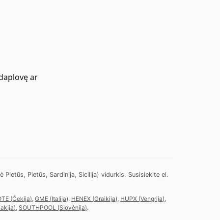
ndaplovę ar
ietūs, Pietūs, Sardinija, Sicilija) vidurkis.
Susisiekite el.
OTE
(
Čekija
)
,
GME
(
Italija
)
,
HENEX
(
Graikija
)
,
HUPX
(
Vengrija
)
,
akija
)
,
SOUTHPOOL
(
Slovėnija
)
.