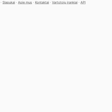
·
Slapukai
·
Apie mus
·
Kontaktai
·
Vartotojų įrankiai
·
API