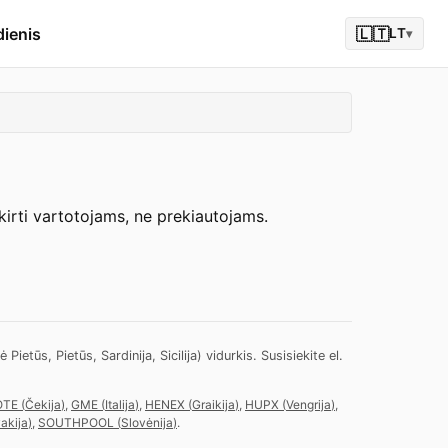
dienis
🇱🇹
LT
▾
skirti vartotojams, ne prekiautojams.
ietūs, Pietūs, Sardinija, Sicilija) vidurkis.
Susisiekite el.
OTE
(
Čekija
)
,
GME
(
Italija
)
,
HENEX
(
Graikija
)
,
HUPX
(
Vengrija
)
,
akija
)
,
SOUTHPOOL
(
Slovėnija
)
.