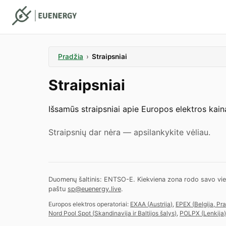
Pradžia
›
Straipsniai
Straipsniai
Išsamūs straipsniai apie Europos elektros kaina
Straipsnių dar nėra — apsilankykite vėliau.
Duomenų šaltinis: ENTSO-E. Kiekviena zona rodo savo vietos l
paštu
sp@euenergy.live
.
Europos elektros operatoriai:
EXAA
(
Austrija
)
,
EPEX
(
Belgija, Pr
Nord Pool Spot
(
Skandinavija ir Baltijos šalys
)
,
POLPX
(
Lenkija
)