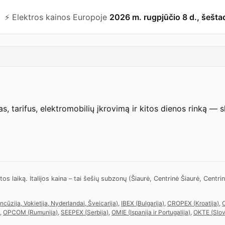
⚡️ Elektros kainos Europoje
2026 m. rugpjūčio 8 d., šešta
s, tarifus, elektromobilių įkrovimą ir kitos dienos rinką — 
aiką. Italijos kaina – tai šešių subzonų (Šiaurė, Centrinė Šiaurė, Centrinė P
ancūzija, Vokietija, Nyderlandai, Šveicarija
)
,
IBEX
(
Bulgarija
)
,
CROPEX
(
Kroatija
)
,
,
OPCOM
(
Rumunija
)
,
SEEPEX
(
Serbija
)
,
OMIE
(
Ispanija ir Portugalija
)
,
OKTE
(
Slov