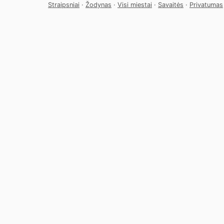
Straipsniai
·
Žodynas
·
Visi miestai
·
Savaitės
·
Privatumas