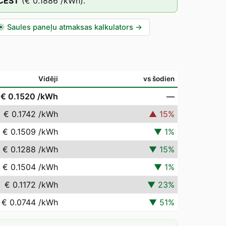
CEST
(
€ 0.1886
/kWh).
☀️
Saules paneļu atmaksas kalkulators
→
Vidēji
vs šodien
€ 0.1520
/kWh
—
€ 0.1742
/kWh
▲
15
%
€ 0.1509
/kWh
▼
1
%
€ 0.1288
/kWh
▼
15
%
€ 0.1504
/kWh
▼
1
%
€ 0.1172
/kWh
▼
23
%
€ 0.0744
/kWh
▼
51
%