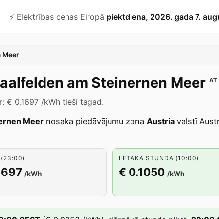
⚡️ Elektrības cenas Eiropā
piektdiena, 2026. gada 7. aug
n Meer
aalfelden am Steinernen Meer
AT
: € 0.1697 /kWh tieši tagad.
nernen Meer
nosaka piedāvājumu zona
Austria
valstī Austr
(23:00)
LĒTĀKĀ STUNDA (10:00)
1697
€ 0.1050
/kWh
/kWh