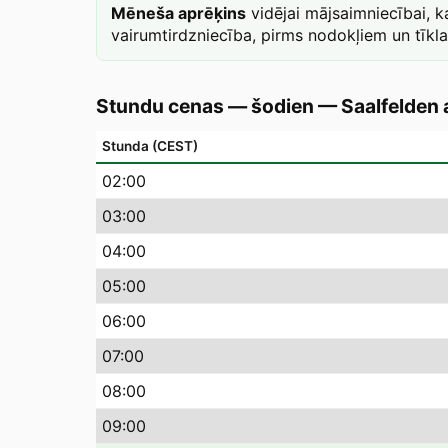
Mēneša aprēķins
vidējai mājsaimniecībai,
vairumtirdzniecība, pirms nodokļiem un tīkl
Stundu cenas — šodien
—
Saalfelden
Stunda (CEST)
02
:00
03
:00
04
:00
05
:00
06
:00
07
:00
08
:00
09
:00