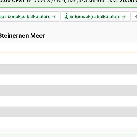
0
:00
CEST
(
€ 0.0053
/kWh),
dārgākā stunda plkst.
20
:00
des izmaksu kalkulators
→
🌡️
Siltumsūkņa kalkulators
→
Steinernen Meer