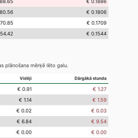
188.65
€ 0.1886
180.56
€ 0.1806
170.85
€ 0.1709
154.42
€ 0.1544
as plānošana mērķē lēto galu.
Vidēji
Dārgākā stunda
€ 0.91
€ 1.27
€ 1.14
€ 1.59
€ 0.02
€ 0.03
€ 6.84
€ 9.54
€ 0.00
€ 0.00