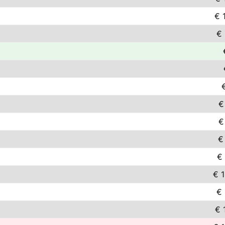
€ 
€
€
€
€
€
€ 
€ 
€ 