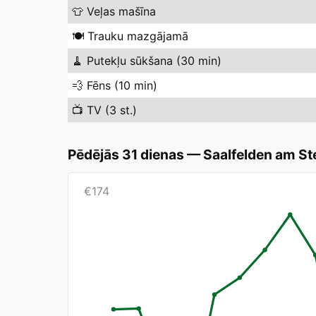
👕
Veļas mašīna
🍽️
Trauku mazgājamā
🧹
Putekļu sūkšana (30 min)
💨
Fēns (10 min)
📺
TV (3 st.)
Pēdējās 31 dienas
—
Saalfelden am St
€
174