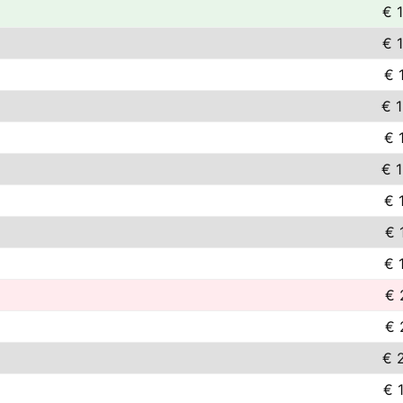
€ 
€ 
€ 
€ 
€ 
€ 
€ 
€ 
€ 
€ 
€ 
€ 
€ 