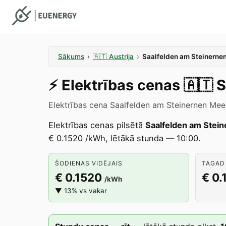
Sākums
›
🇦🇹
Austrija
›
Saalfelden am Steinerne
⚡️
Elektrības cenas
🇦🇹
S
Elektrības cena Saalfelden am Steinernen Meer
Elektrības cenas pilsētā
Saalfelden am Stei
€ 0.1520 /kWh, lētākā stunda — 10:00.
ŠODIENAS VIDĒJAIS
TAGAD 
€ 0.1520
€ 0.
/kWh
▼ 13% vs vakar