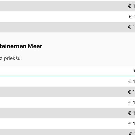
€ 
€ 
€ 
Steinernen Meer
z priekšu.
€ 
€ 
€ 
€ 
€ 
€ 