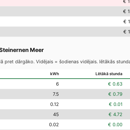
€ 
€ 
€ 
€ 
 Steinernen Meer
 pret dārgāko. Vidējais = šodienas vidējais. lētākās stund
kWh
Lētākā stunda
6
€ 0.63
7.5
€ 0.79
0.12
€ 0.01
45
€ 4.72
0.02
€ 0.00