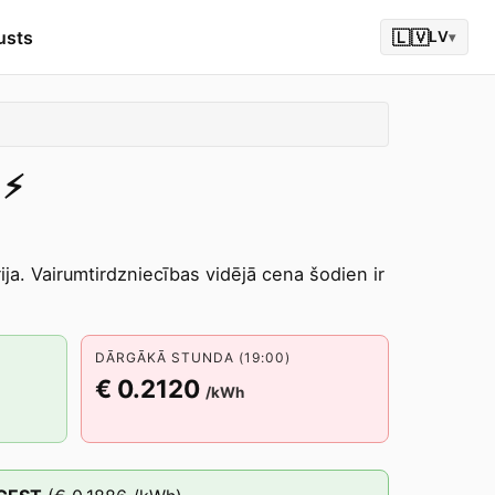
usts
🇱🇻
LV
▾
⚡️
ija. Vairumtirdzniecības vidējā cena šodien ir
DĀRGĀKĀ STUNDA (19:00)
€ 0.2120
/kWh