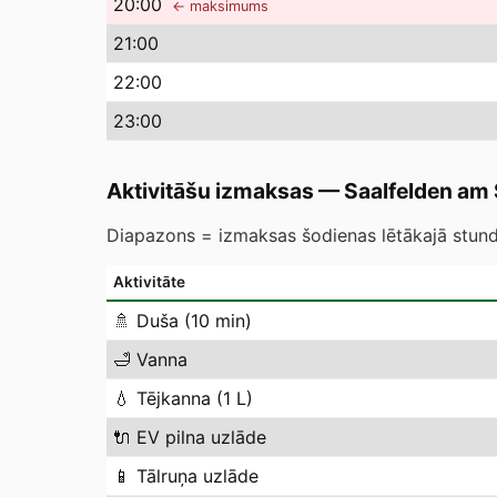
20
:00
← maksimums
21
:00
22
:00
23
:00
Aktivitāšu izmaksas
—
Saalfelden am
Diapazons = izmaksas šodienas lētākajā stundā
Aktivitāte
🚿
Duša (10 min)
🛁
Vanna
💧
Tējkanna (1 L)
🔌
EV pilna uzlāde
📱
Tālruņa uzlāde