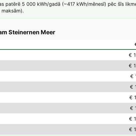
 kas patērē 5 000 kWh/gadā (~417 kWh/mēnesī) pēc šīs likm
a maksām).
 am Steinernen Meer
€ 
€ 
€ 
€ 
€ 
€ 
€ 
€ 