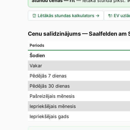
Stundu cenas — rīt
—
lētākā stunda plkst.
1
⏰
Lētākās stundas kalkulators
→
🔌
EV uzlā
Cenu salīdzinājums
—
Saalfelden am 
Periods
Šodien
Vakar
Pēdējās 7 dienas
Pēdējās 30 dienas
Pašreizējais mēnesis
Iepriekšējais mēnesis
Iepriekšējais gads