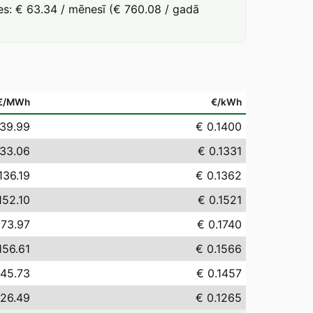
es: € 63.34 / mēnesī (€ 760.08 / gadā
€/MWh
€/kWh
139.99
€ 0.1400
133.06
€ 0.1331
136.19
€ 0.1362
152.10
€ 0.1521
173.97
€ 0.1740
156.61
€ 0.1566
145.73
€ 0.1457
126.49
€ 0.1265