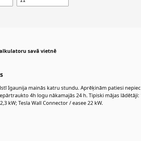
kalkulatoru savā vietnē
s
alstī Igaunija mainās katru stundu. Aprēķinām patiesi nepi
pārtraukto 4h logu nākamajās 24 h. Tipiski mājas lādētāji: 
~2,3 kW; Tesla Wall Connector / easee 22 kW.