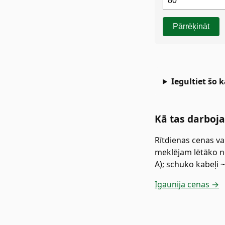
Pārrēķināt
Iegultiet šo 
Kā tas darboja
Rītdienas cenas v
meklējam lētāko ne
A); schuko kabeļi 
Igaunija cenas →