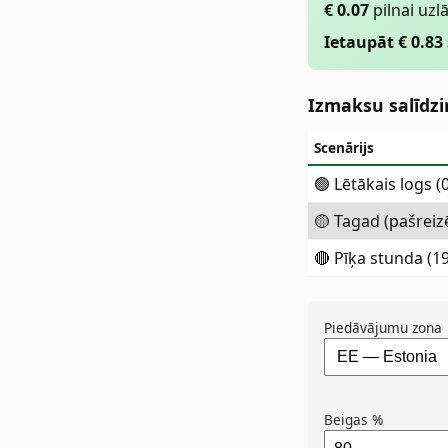
€
0.07
pilnai uzl
Ietaupāt € 0.83
Izmaksu salīdz
Scenārijs
🟢 Lētākais logs (
🟡 Tagad (pašreiz
🔴 Pīķa stunda (
Piedāvājumu zona
Beigas %