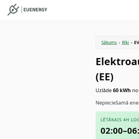
Sākums
›
Rīki
›
EV
Elektroa
(EE)
Uzlāde
60
kWh
no
Nepieciešamā enerģ
LĒTĀKAIS 4H LO
02:00–06