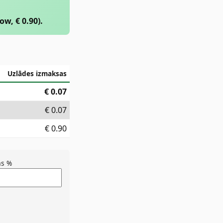
w, € 0.90).
Uzlādes izmaksas
€
0.07
€
0.07
€
0.90
s %