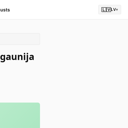
gusts
🇱🇻
LV
▾
Igaunija