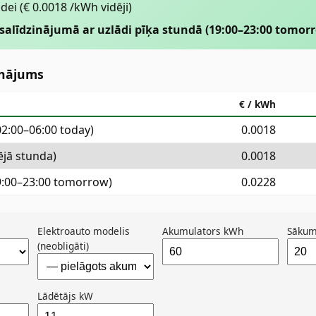
ādei
(€ 0.0018 /kWh vidēji)
 salīdzinājumā ar uzlādi pīķa stundā (19:00–23:00 tomorro
inājums
€ / kWh
02:00–06:00 today)
0.0018
ējā stunda)
0.0018
19:00–23:00 tomorrow)
0.0228
Elektroauto modelis
Akumulators kWh
Sākum
(neobligāti)
Lādētājs kW