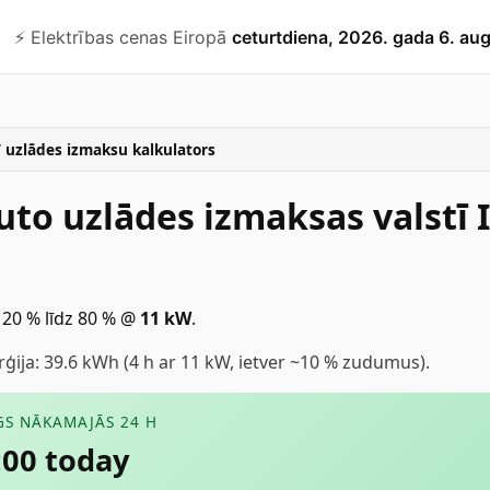
⚡️ Elektrības cenas Eiropā
ceturtdiena, 2026. gada 6. au
 uzlādes izmaksu kalkulators
uto uzlādes izmaksas valstī 
 20 % līdz 80 %
@
11
kW
.
ija: 39.6 kWh (4 h ar 11 kW, ietver ~10 % zudumus).
GS NĀKAMAJĀS 24 H
:00 today