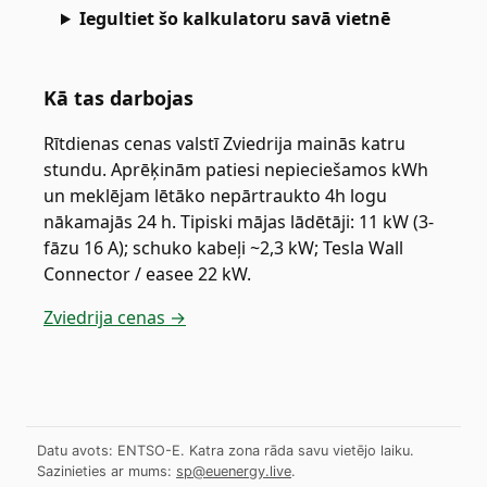
Iegultiet šo kalkulatoru savā vietnē
Kā tas darbojas
Rītdienas cenas valstī Zviedrija mainās katru
stundu. Aprēķinām patiesi nepieciešamos kWh
un meklējam lētāko nepārtraukto 4h logu
nākamajās 24 h. Tipiski mājas lādētāji: 11 kW (3-
fāzu 16 A); schuko kabeļi ~2,3 kW; Tesla Wall
Connector / easee 22 kW.
Zviedrija cenas →
Datu avots: ENTSO-E. Katra zona rāda savu vietējo laiku.
Sazinieties ar mums:
sp@euenergy.live
.