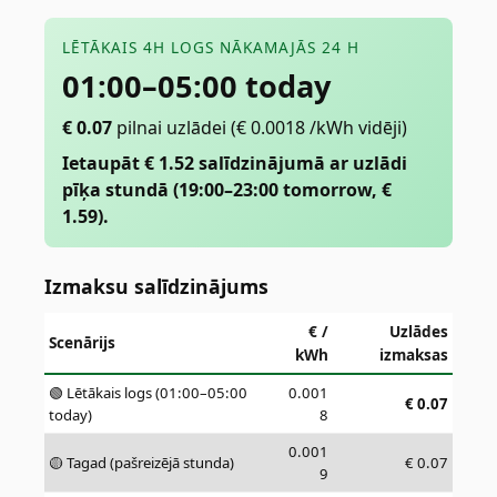
LĒTĀKAIS 4H LOGS NĀKAMAJĀS 24 H
01:00–05:00 today
€
0.07
pilnai uzlādei
(€ 0.0018 /kWh vidēji)
Ietaupāt € 1.52 salīdzinājumā ar uzlādi
pīķa stundā (19:00–23:00 tomorrow, €
1.59).
Izmaksu salīdzinājums
€ /
Uzlādes
Scenārijs
kWh
izmaksas
🟢 Lētākais logs (01:00–05:00
0.001
€
0.07
today)
8
0.001
🟡 Tagad (pašreizējā stunda)
€
0.07
9