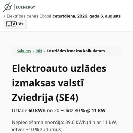
⚡️ Elektrības cenas Eiropā
ceturtdiena, 2026. gada 6. augusts
🇱🇻
LV
▾
Sākums
›
Rīki
›
EV uzlādes izmaksu kalkulators
Elektroauto uzlādes
izmaksas valstī
Zviedrija (SE4)
Uzlāde
60
kWh
no 20 % līdz 80 %
@
11
kW
.
Nepieciešamā enerģija: 39.6 kWh (4 h ar 11 kW,
ietver ~10 % zudumus).