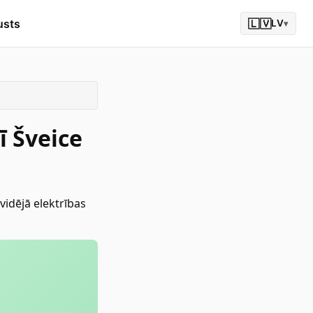
usts
🇱🇻
LV
▾
ī Šveice
idējā elektrības