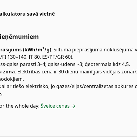
kalkulatoru savā vietnē
 pieņēmumiem
prasījums (kWh/m²/g)
:
Siltuma pieprasījuma noklusējuma vē
E/FI 130–140, IT 80, ES/PT/GR 60).
ss-gaiss parasti 3–4; gaiss-ūdens ~3; ģeotermālā līdz 4,5.
u zona
:
Elektrības cena ir 30 dienu mainīgais vidējais zonai 
odokļiem.
kai ar tiešo elektrisko, jo gāzes/eļļas/centralizētās apkures 
s.
or the whole day:
Šveice cenas →