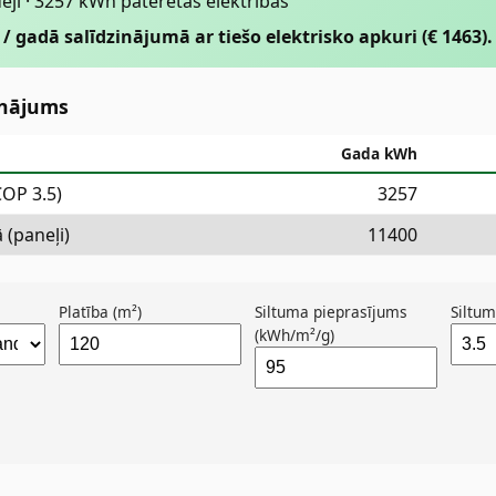
dēji · 3257 kWh patērētās elektrības
 / gadā salīdzinājumā ar tiešo elektrisko apkuri (€ 1463).
inājums
Gada kWh
COP 3.5)
3257
 (paneļi)
11400
Platība (m²)
Siltuma pieprasījums
Siltu
(kWh/m²/g)