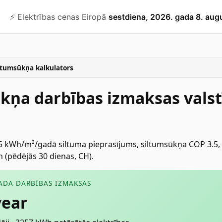
⚡️ Elektrības cenas Eiropā
sestdiena, 2026. gada 8. aug
ltumsūkņa kalkulators
kņa darbības izmaksas valst
5 kWh/m²/gadā siltuma pieprasījums, siltumsūkņa COP 3.5, v
 (pēdējās 30 dienas, CH).
ADA DARBĪBAS IZMAKSAS
year