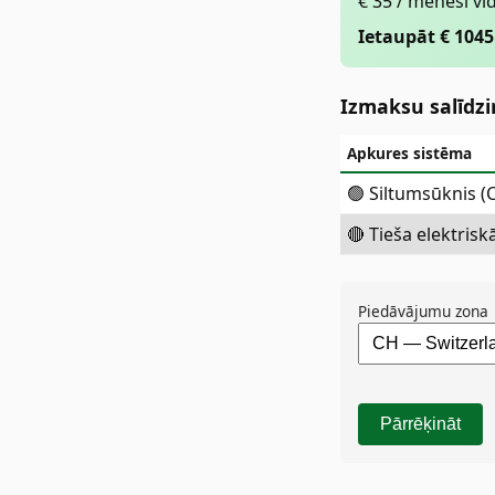
€ 35 / mēnesī vi
Ietaupāt € 1045
Izmaksu salīdz
Apkures sistēma
🟢 Siltumsūknis (
🔴 Tieša elektriskā
Piedāvājumu zona
Pārrēķināt