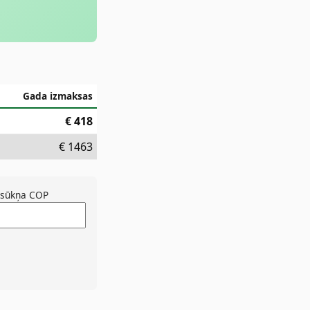
Gada izmaksas
€
418
€
1463
msūkņa COP