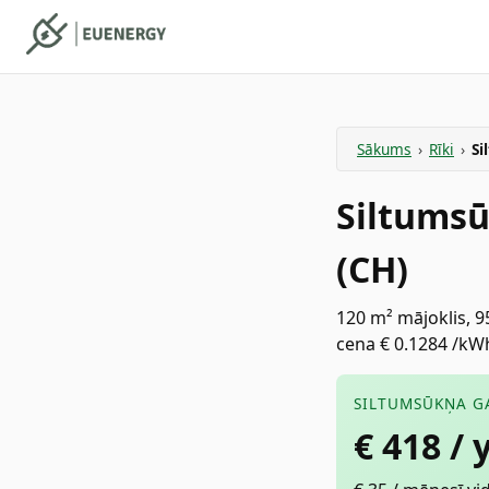
Sākums
›
Rīki
›
Si
Siltumsū
(CH)
120 m² mājoklis, 9
cena € 0.1284 /kWh
SILTUMSŪKŅA G
€
418
/ 