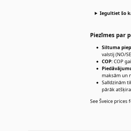
Iegultiet šo 
Piezīmes par
Siltuma pie
valstij (NO/S
COP
:
COP gai
Piedāvājum
maksām un n
Salīdzinām ti
pārāk atšķira
See
Šveice
prices f