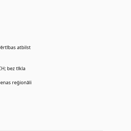
rtības atbilst
CH; bez tīkla
cenas reģionāli