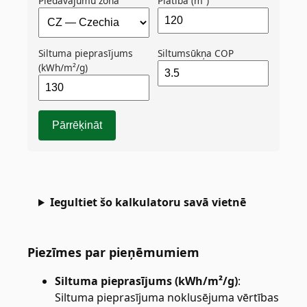
Piedāvājumu zona
Platība (m²)
Siltuma pieprasījums
Siltumsūkņa COP
(kWh/m²/g)
Pārrēķināt
Iegultiet šo kalkulatoru savā vietnē
Piezīmes par pieņēmumiem
Siltuma pieprasījums (kWh/m²/g)
:
Siltuma pieprasījuma noklusējuma vērtības