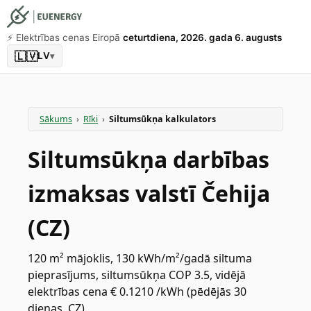
⚡️ Elektrības cenas Eiropā
ceturtdiena, 2026. gada 6. augusts
🇱🇻
LV
▾
Sākums
›
Rīki
›
Siltumsūkņa kalkulators
Siltumsūkņa darbības
izmaksas valstī Čehija
(CZ)
120 m² mājoklis, 130 kWh/m²/gadā siltuma
pieprasījums, siltumsūkņa COP 3.5, vidējā
elektrības cena € 0.1210 /kWh (pēdējās 30
dienas, CZ).