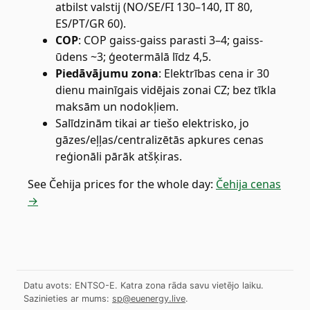
atbilst valstij (NO/SE/FI 130–140, IT 80,
ES/PT/GR 60).
COP
:
COP gaiss-gaiss parasti 3–4; gaiss-
ūdens ~3; ģeotermālā līdz 4,5.
Piedāvājumu zona
:
Elektrības cena ir 30
dienu mainīgais vidējais zonai CZ; bez tīkla
maksām un nodokļiem.
Salīdzinām tikai ar tiešo elektrisko, jo
gāzes/eļļas/centralizētās apkures cenas
reģionāli pārāk atšķiras.
See
Čehija
prices for the whole day:
Čehija cenas
→
Datu avots: ENTSO-E. Katra zona rāda savu vietējo laiku.
Sazinieties ar mums:
sp@euenergy.live
.