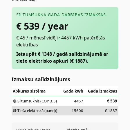
SILTUMSŪKŅA GADA DARBĪBAS IZMAKSAS
€
539
/ year
€ 45 / mēnesī vidēji · 4457 kWh patērētās
elektrības
Ietaupāt € 1348 / gadā salīdzinājumā ar
tiešo elektrisko apkuri (€ 1887).
Izmaksu salīdzinājums
Apkures sistēma
Gada kWh
Gada izmaksas
🟢 Siltumsūknis (COP 3.5)
4457
€
539
🔴 Tieša elektriskā (paneļi)
15600
€
1887