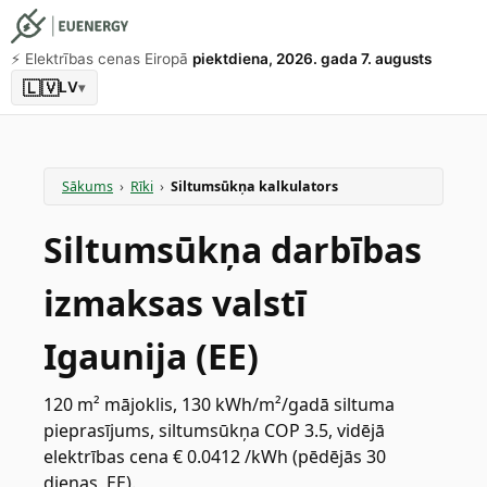
⚡️ Elektrības cenas Eiropā
piektdiena, 2026. gada 7. augusts
🇱🇻
LV
▾
Sākums
›
Rīki
›
Siltumsūkņa kalkulators
Siltumsūkņa darbības
izmaksas valstī
Igaunija (EE)
120 m² mājoklis, 130 kWh/m²/gadā siltuma
pieprasījums, siltumsūkņa COP 3.5, vidējā
elektrības cena € 0.0412 /kWh (pēdējās 30
dienas, EE).