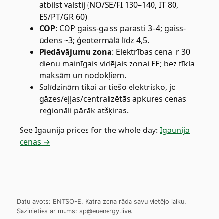
atbilst valstij (NO/SE/FI 130–140, IT 80,
ES/PT/GR 60).
COP
:
COP gaiss-gaiss parasti 3–4; gaiss-
ūdens ~3; ģeotermālā līdz 4,5.
Piedāvājumu zona
:
Elektrības cena ir 30
dienu mainīgais vidējais zonai EE; bez tīkla
maksām un nodokļiem.
Salīdzinām tikai ar tiešo elektrisko, jo
gāzes/eļļas/centralizētās apkures cenas
reģionāli pārāk atšķiras.
See
Igaunija
prices for the whole day:
Igaunija
cenas →
Datu avots: ENTSO-E. Katra zona rāda savu vietējo laiku.
Sazinieties ar mums:
sp@euenergy.live
.