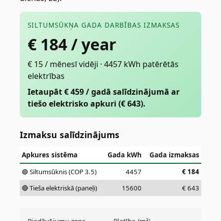
SILTUMSŪKŅA GADA DARBĪBAS IZMAKSAS
€
184
/ year
€ 15 / mēnesī vidēji · 4457 kWh patērētās
elektrības
Ietaupāt € 459 / gadā salīdzinājumā ar
tiešo elektrisko apkuri (€ 643).
Izmaksu salīdzinājums
Apkures sistēma
Gada kWh
Gada izmaksas
🟢 Siltumsūknis (COP 3.5)
4457
€
184
🔴 Tieša elektriskā (paneļi)
15600
€
643