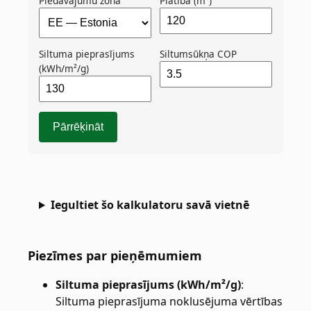
Piedāvājumu zona
Platība (m²)
Siltuma pieprasījums
Siltumsūkņa COP
(kWh/m²/g)
Pārrēķināt
Iegultiet šo kalkulatoru savā vietnē
Piezīmes par pieņēmumiem
Siltuma pieprasījums (kWh/m²/g)
:
Siltuma pieprasījuma noklusējuma vērtības