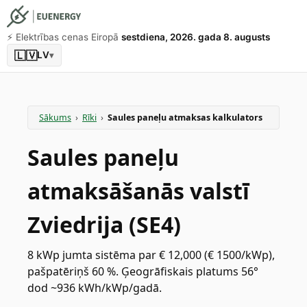
⚡️ Elektrības cenas Eiropā
sestdiena, 2026. gada 8. augusts
🇱🇻
LV
▾
Sākums
›
Rīki
›
Saules paneļu atmaksas kalkulators
Saules paneļu
atmaksāšanās valstī
Zviedrija (SE4)
8 kWp jumta sistēma par € 12,000 (€ 1500/kWp),
pašpatēriņš 60 %. Ģeogrāfiskais platums 56°
dod ~936 kWh/kWp/gadā.