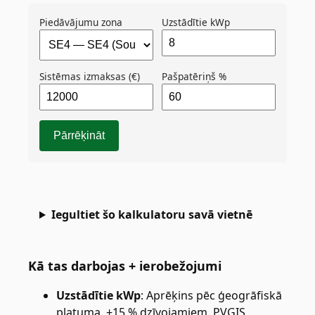
Piedāvājumu zona
Uzstādītie kWp
Sistēmas izmaksas (€)
Pašpatēriņš %
Pārrēķināt
Iegultiet šo kalkulatoru savā vietnē
Kā tas darbojas + ierobežojumi
Uzstādītie kWp
:
Aprēķins pēc ģeogrāfiskā
platuma, ±15 % dzīvojamiem. PVGIS