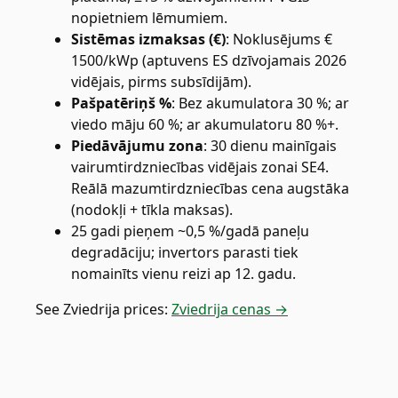
nopietniem lēmumiem.
Sistēmas izmaksas (€)
:
Noklusējums €
1500/kWp (aptuvens ES dzīvojamais 2026
vidējais, pirms subsīdijām).
Pašpatēriņš %
:
Bez akumulatora 30 %; ar
viedo māju 60 %; ar akumulatoru 80 %+.
Piedāvājumu zona
:
30 dienu mainīgais
vairumtirdzniecības vidējais zonai SE4.
Reālā mazumtirdzniecības cena augstāka
(nodokļi + tīkla maksas).
25 gadi pieņem ~0,5 %/gadā paneļu
degradāciju; invertors parasti tiek
nomainīts vienu reizi ap 12. gadu.
See
Zviedrija
prices:
Zviedrija cenas →