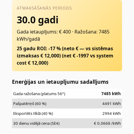
ATMAKSĀŠANĀS PERIODS
30.0 gadi
Gada ietaupījums: € 400
·
Ražošana: 7485
kWh/gadā
25 gadu ROI: -17 % (neto € — vs sistēmas
izmaksas € 12,000)
(net €
-1997
vs system
cost €
12,000
)
Enerģijas un ietaupījumu sadalījums
Gada ražošana (platums 56°)
7485
kWh
Pašpatēriņš (60 %)
4491
kWh
Eksportēts tīklā (40 %)
2994
kWh
30 dienu vidējā cena (SE4)
€
0.0668
/kWh