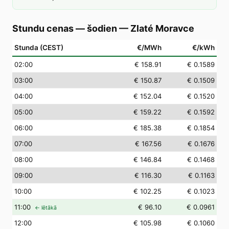
Stundu cenas — šodien
—
Zlaté Moravce
Stunda (CEST)
€/MWh
€/kWh
02
:00
€ 158.91
€ 0.1589
03
:00
€ 150.87
€ 0.1509
04
:00
€ 152.04
€ 0.1520
05
:00
€ 159.22
€ 0.1592
06
:00
€ 185.38
€ 0.1854
07
:00
€ 167.56
€ 0.1676
08
:00
€ 146.84
€ 0.1468
09
:00
€ 116.30
€ 0.1163
10
:00
€ 102.25
€ 0.1023
11
:00
€ 96.10
€ 0.0961
← lētākā
12
:00
€ 105.98
€ 0.1060