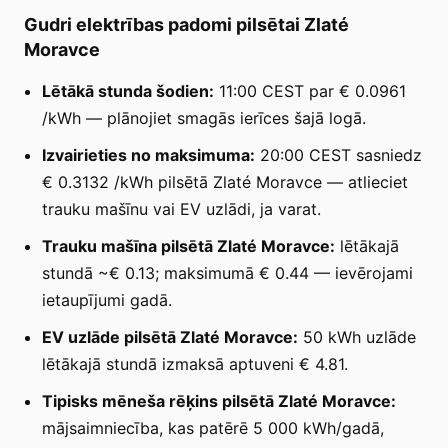
Gudri elektrības padomi pilsētai Zlaté
Moravce
Lētākā stunda šodien:
11:00 CEST par € 0.0961
/kWh — plānojiet smagās ierīces šajā logā.
Izvairieties no maksimuma:
20:00 CEST sasniedz
€ 0.3132 /kWh pilsētā Zlaté Moravce — atlieciet
trauku mašīnu vai EV uzlādi, ja varat.
Trauku mašīna pilsētā Zlaté Moravce:
lētākajā
stundā ~€ 0.13; maksimumā € 0.44 — ievērojami
ietaupījumi gadā.
EV uzlāde pilsētā Zlaté Moravce:
50 kWh uzlāde
lētākajā stundā izmaksā aptuveni € 4.81.
Tipisks mēneša rēķins pilsētā Zlaté Moravce:
mājsaimniecība, kas patērē 5 000 kWh/gadā,