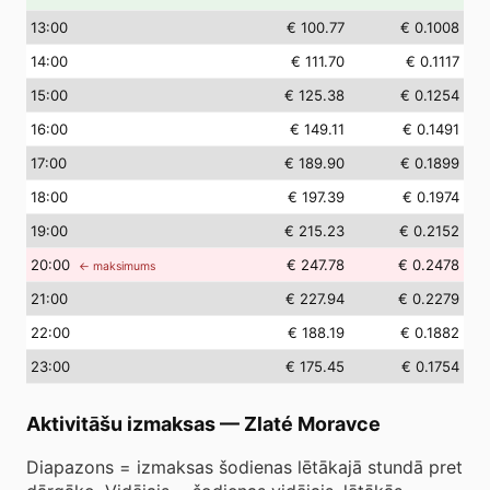
13
:00
€ 100.77
€ 0.1008
14
:00
€ 111.70
€ 0.1117
15
:00
€ 125.38
€ 0.1254
16
:00
€ 149.11
€ 0.1491
17
:00
€ 189.90
€ 0.1899
18
:00
€ 197.39
€ 0.1974
19
:00
€ 215.23
€ 0.2152
20
:00
€ 247.78
€ 0.2478
← maksimums
21
:00
€ 227.94
€ 0.2279
22
:00
€ 188.19
€ 0.1882
23
:00
€ 175.45
€ 0.1754
Aktivitāšu izmaksas
—
Zlaté Moravce
Diapazons = izmaksas šodienas lētākajā stundā pret