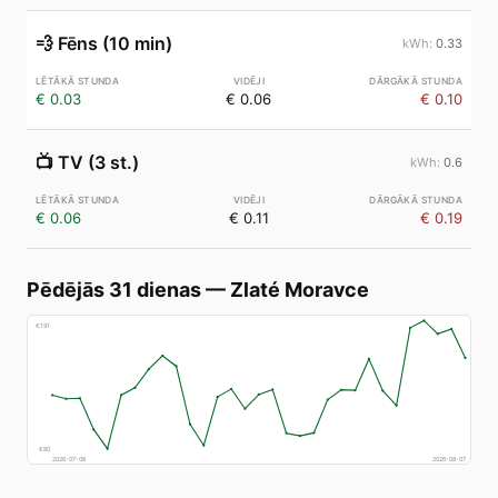
💨
Fēns (10 min)
0.33
€ 0.03
€ 0.06
€ 0.10
📺
TV (3 st.)
0.6
€ 0.06
€ 0.11
€ 0.19
Pēdējās 31 dienas
—
Zlaté Moravce
€
191
€
80
2026-07-08
2026-08-07