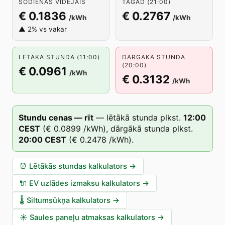
ŠODIENAS VIDĒJAIS
TAGAD (21:00)
€ 0.1836
€ 0.2767
/kWh
/kWh
▲ 2% vs vakar
LĒTĀKĀ STUNDA (11:00)
DĀRGĀKĀ STUNDA
(20:00)
€ 0.0961
/kWh
€ 0.3132
/kWh
Stundu cenas — rīt
—
lētākā stunda plkst.
12
:00
CEST
(
€ 0.0899
/kWh),
dārgākā stunda plkst.
20
:00
CEST
(
€ 0.2478
/kWh).
⏰
Lētākās stundas kalkulators
→
🔌
EV uzlādes izmaksu kalkulators
→
🌡️
Siltumsūkņa kalkulators
→
☀️
Saules paneļu atmaksas kalkulators
→