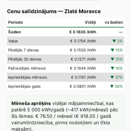
Cenu salīdzinājums
—
Zlaté Moravce
Periods
Vidēji
vs šodien
Šodien
€ 0.1836
/kWh
—
Vakar
€ 0.1794
/kWh
▼
2
%
Pēdējās 7 dienas
€ 0.1559
/kWh
▼
15
%
Pēdējās 30 dienas
€ 0.1271
/kWh
▼
31
%
Pašreizējais mēnesis
€ 0.1644
/kWh
▼
10
%
Iepriekšējais mēnesis
€ 0.1161
/kWh
▼
37
%
Iepriekšējais gads
€ 0.0801
/kWh
▼
56
%
Mēneša aprēķins
vidējai mājsaimniecībai, kas
patērē 5 000 kWh/gadā (~417 kWh/mēnesī) pēc
šīs likmes: € 76.50 / mēnesī (€ 918.05 / gadā
vairumtirdzniecība, pirms nodokļiem un tīkla
maksām).