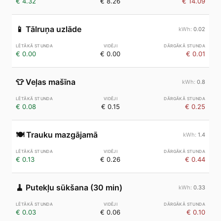
€ 4.32
€ 8.26
€ 14.09
📱
Tālruņa uzlāde
0.02
€ 0.00
€ 0.00
€ 0.01
👕
Veļas mašīna
0.8
€ 0.08
€ 0.15
€ 0.25
🍽️
Trauku mazgājamā
1.4
€ 0.13
€ 0.26
€ 0.44
🧹
Putekļu sūkšana (30 min)
0.33
€ 0.03
€ 0.06
€ 0.10