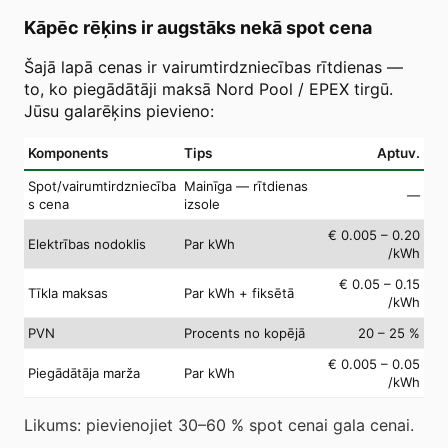
Kāpēc rēķins ir augstāks nekā spot cena
Šajā lapā cenas ir vairumtirdzniecības rītdienas —
to, ko piegādātāji maksā Nord Pool / EPEX tirgū.
Jūsu galarēķins pievieno:
Komponents
Tips
Aptuv.
Spot/vairumtirdzniecība
Mainīga — rītdienas
—
s cena
izsole
€ 0.005 – 0.20
Elektrības nodoklis
Par kWh
/kWh
€ 0.05 – 0.15
Tīkla maksas
Par kWh + fiksētā
/kWh
PVN
Procents no kopējā
20 – 25 %
€ 0.005 – 0.05
Piegādātāja marža
Par kWh
/kWh
Likums: pievienojiet 30–60 % spot cenai gala cenai.