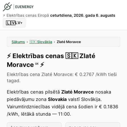
⚡️ Elektrības cenas Eiropā
ceturtdiena, 2026. gada 6. augusts
🇱🇻
LV
▾
Sākums
›
🇸🇰
Slovākija
›
Zlaté Moravce
⚡️
Elektrības cenas
🇸🇰
Zlaté
Moravce
⚡️
SK
Elektrības cena Zlaté Moravce: € 0.2767 /kWh tieši
tagad.
Elektrības cenas pilsētā
Zlaté Moravce
nosaka
piedāvājumu zona
Slovakia
valstī Slovākija.
Vairumtirdzniecības vidējā cena šodien ir € 0.1836
/kWh, lētākā stunda — 11:00.