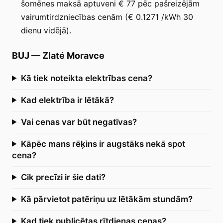
šomēnes maksā aptuveni € 77 pēc pašreizējām
vairumtirdzniecības cenām (€ 0.1271 /kWh 30
dienu vidējā).
BUJ
—
Zlaté Moravce
Kā tiek noteikta elektrības cena?
Kad elektrība ir lētākā?
Vai cenas var būt negatīvas?
Kāpēc mans rēķins ir augstāks nekā spot
cena?
Cik precīzi ir šie dati?
Kā pārvietot patēriņu uz lētākām stundām?
Kad tiek publicētas rītdienas cenas?