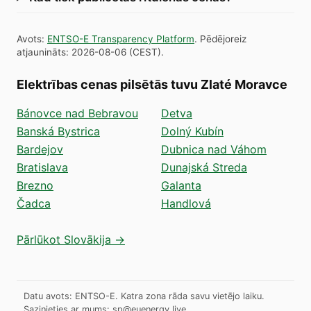
Avots
:
ENTSO-E Transparency Platform
.
Pēdējoreiz
atjaunināts
:
2026-08-06
(
CEST
).
Elektrības cenas pilsētās tuvu Zlaté Moravce
Bánovce nad Bebravou
Detva
Banská Bystrica
Dolný Kubín
Bardejov
Dubnica nad Váhom
Bratislava
Dunajská Streda
Brezno
Galanta
Čadca
Handlová
Pārlūkot Slovākija →
Datu avots: ENTSO-E. Katra zona rāda savu vietējo laiku.
Sazinieties ar mums:
sp@euenergy.live
.