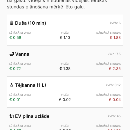
dārgāko. Vidējais = šodienas vidējais. lētākās
stundas plānošana mērķē lēto galu.
🚿
Duša (10 min)
6
€ 0.58
€ 1.10
€ 1.88
🛁
Vanna
7.5
€ 0.72
€ 1.38
€ 2.35
💧
Tējkanna (1 L)
0.12
€ 0.01
€ 0.02
€ 0.04
🔌
EV pilna uzlāde
45