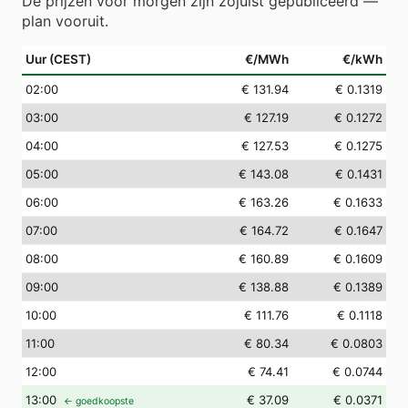
De prijzen voor morgen zijn zojuist gepubliceerd —
plan vooruit.
Uur (CEST)
€/MWh
€/kWh
02
:00
€ 131.94
€ 0.1319
03
:00
€ 127.19
€ 0.1272
04
:00
€ 127.53
€ 0.1275
05
:00
€ 143.08
€ 0.1431
06
:00
€ 163.26
€ 0.1633
07
:00
€ 164.72
€ 0.1647
08
:00
€ 160.89
€ 0.1609
09
:00
€ 138.88
€ 0.1389
10
:00
€ 111.76
€ 0.1118
11
:00
€ 80.34
€ 0.0803
12
:00
€ 74.41
€ 0.0744
13
:00
€ 37.09
€ 0.0371
← goedkoopste