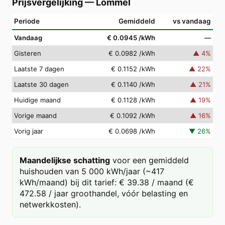
Prijsvergelijking
—
Lommel
Periode
Gemiddeld
vs vandaag
Vandaag
€ 0.0945
/kWh
—
Gisteren
€ 0.0982
/kWh
▲
4
%
Laatste 7 dagen
€ 0.1152
/kWh
▲
22
%
Laatste 30 dagen
€ 0.1140
/kWh
▲
21
%
Huidige maand
€ 0.1128
/kWh
▲
19
%
Vorige maand
€ 0.1092
/kWh
▲
16
%
Vorig jaar
€ 0.0698
/kWh
▼
26
%
Maandelijkse schatting
voor een gemiddeld
huishouden van 5 000 kWh/jaar (~417
kWh/maand) bij dit tarief: € 39.38 / maand (€
472.58 / jaar groothandel, vóór belasting en
netwerkkosten).