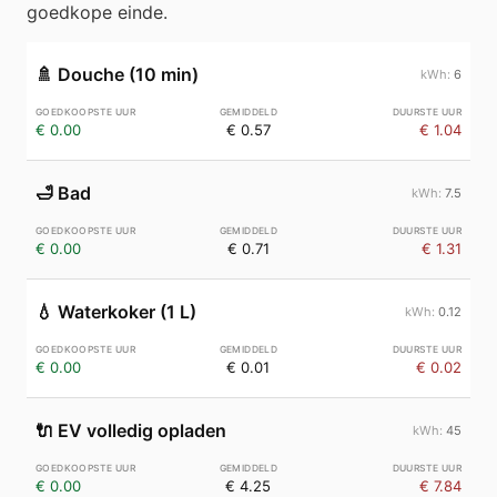
goedkope einde.
🚿
Douche (10 min)
6
€ 0.00
€ 0.57
€ 1.04
🛁
Bad
7.5
€ 0.00
€ 0.71
€ 1.31
💧
Waterkoker (1 L)
0.12
€ 0.00
€ 0.01
€ 0.02
🔌
EV volledig opladen
45
€ 0.00
€ 4.25
€ 7.84