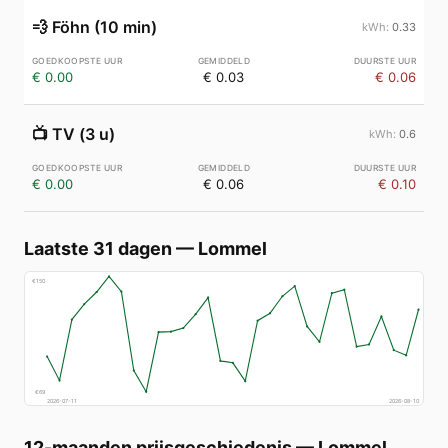
💨
Föhn (10 min)
0.33
€ 0.00
€ 0.03
€ 0.06
📺
TV (3 u)
0.6
€ 0.00
€ 0.06
€ 0.10
Laatste 31 dagen
—
Lommel
€
150
€
69
2026-07-11
2026-08-10
12-maanden prijsgeschiedenis
—
Lommel