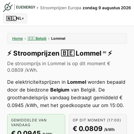
⚡️ Stroomprijzen Europa
zondag 9 augustus 2026
🇳🇱
NL
▾
Home
›
🇧🇪
België
›
Lommel
⚡️
Stroomprijzen
🇧🇪
Lommel
⚡️
BE
De stroomprijs in Lommel is op dit moment €
0.0809 /kWh.
De elektriciteitsprijzen in
Lommel
worden bepaald
door de biedzone
Belgium
van België. De
groothandelsprijs vandaag bedraagt gemiddeld €
0.0945 /kWh, met het goedkoopste uur om 15:00.
GEMIDDELDE VAN
OP DIT MOMENT (17:00)
VANDAAG
€ 0.0809
/kWh
€ 0.0945