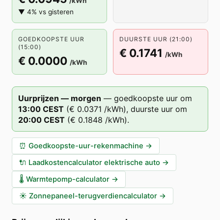
/kWh
▼ 4% vs gisteren
GOEDKOOPSTE UUR
DUURSTE UUR (21:00)
(15:00)
€ 0.1741
/kWh
€ 0.0000
/kWh
Uurprijzen — morgen
—
goedkoopste uur om
13
:00
CEST
(
€ 0.0371
/kWh),
duurste uur om
20
:00
CEST
(
€ 0.1848
/kWh).
⏰
Goedkoopste-uur-rekenmachine
→
🔌
Laadkostencalculator elektrische auto
→
🌡️
Warmtepomp-calculator
→
☀️
Zonnepaneel-terugverdiencalculator
→