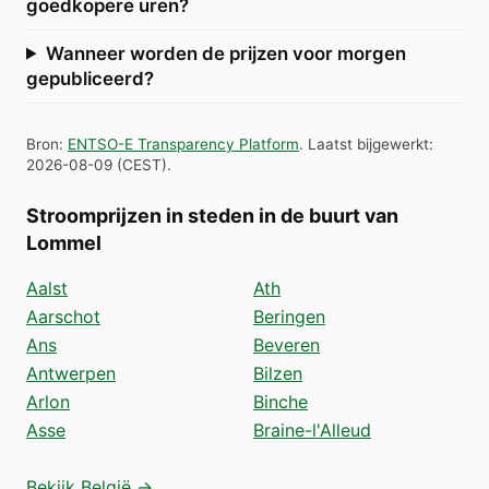
goedkopere uren?
Wanneer worden de prijzen voor morgen
gepubliceerd?
Bron
:
ENTSO-E Transparency Platform
.
Laatst bijgewerkt
:
2026-08-09
(
CEST
).
Stroomprijzen in steden in de buurt van
Lommel
Aalst
Ath
Aarschot
Beringen
Ans
Beveren
Antwerpen
Bilzen
Arlon
Binche
Asse
Braine-l'Alleud
Bekijk België →