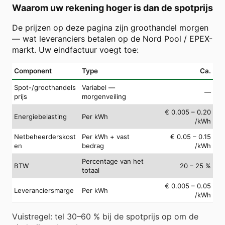
Waarom uw rekening hoger is dan de spotprijs
De prijzen op deze pagina zijn groothandel morgen
— wat leveranciers betalen op de Nord Pool / EPEX-
markt. Uw eindfactuur voegt toe:
Component
Type
Ca.
Spot-/groothandels
Variabel —
—
prijs
morgenveiling
€ 0.005 – 0.20
Energiebelasting
Per kWh
/kWh
Netbeheerderskost
Per kWh + vast
€ 0.05 – 0.15
en
bedrag
/kWh
Percentage van het
BTW
20 – 25 %
totaal
€ 0.005 – 0.05
Leveranciersmarge
Per kWh
/kWh
Vuistregel: tel 30–60 % bij de spotprijs op om de