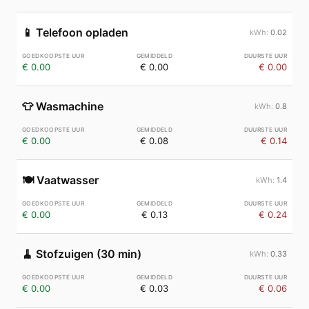
📱
Telefoon opladen
0.02
€ 0.00
€ 0.00
€ 0.00
👕
Wasmachine
0.8
€ 0.00
€ 0.08
€ 0.14
🍽️
Vaatwasser
1.4
€ 0.00
€ 0.13
€ 0.24
🧹
Stofzuigen (30 min)
0.33
€ 0.00
€ 0.03
€ 0.06