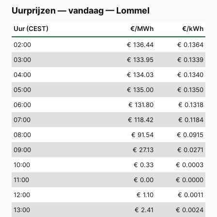
Uurprijzen — vandaag
—
Lommel
Uur (CEST)
€/MWh
€/kWh
02
:00
€ 136.44
€ 0.1364
03
:00
€ 133.95
€ 0.1339
04
:00
€ 134.03
€ 0.1340
05
:00
€ 135.00
€ 0.1350
06
:00
€ 131.80
€ 0.1318
07
:00
€ 118.42
€ 0.1184
08
:00
€ 91.54
€ 0.0915
09
:00
€ 27.13
€ 0.0271
10
:00
€ 0.33
€ 0.0003
11
:00
€ 0.00
€ 0.0000
12
:00
€ 1.10
€ 0.0011
13
:00
€ 2.41
€ 0.0024