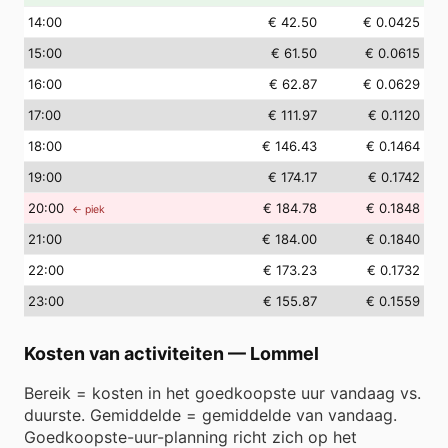
14
:00
€ 42.50
€ 0.0425
15
:00
€ 61.50
€ 0.0615
16
:00
€ 62.87
€ 0.0629
17
:00
€ 111.97
€ 0.1120
18
:00
€ 146.43
€ 0.1464
19
:00
€ 174.17
€ 0.1742
20
:00
€ 184.78
€ 0.1848
← piek
21
:00
€ 184.00
€ 0.1840
22
:00
€ 173.23
€ 0.1732
23
:00
€ 155.87
€ 0.1559
Kosten van activiteiten
—
Lommel
Bereik = kosten in het goedkoopste uur vandaag vs.
duurste. Gemiddelde = gemiddelde van vandaag.
Goedkoopste-uur-planning richt zich op het