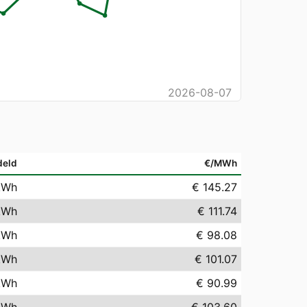
2026-08-07
deld
€/MWh
kWh
€ 145.27
kWh
€ 111.74
kWh
€ 98.08
kWh
€ 101.07
kWh
€ 90.99