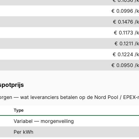
€ 0.1036
/
€ 0.0996
/
€ 0.1476
/
€ 0.1173
/
€ 0.1211
/
€ 0.1224
/
€ 0.0950
/
potprijs
orgen — wat leveranciers betalen op de Nord Pool / EPEX-
Type
Variabel — morgenveiling
Per kWh