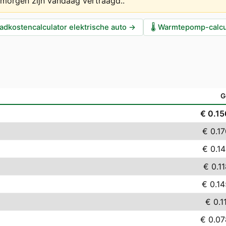
 morgen zijn vandaag vertraagd.
.
adkostencalculator elektrische auto
→
🌡️
Warmtepomp-calcu
G
€ 0.15
€ 0.1
€ 0.1
€ 0.1
€ 0.1
€ 0.1
€ 0.0