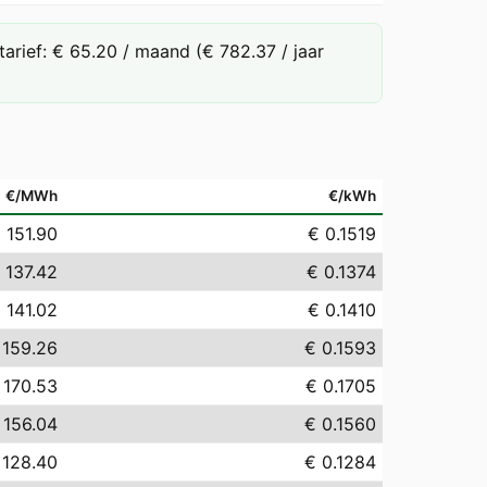
rief: € 65.20 / maand (€ 782.37 / jaar
€/MWh
€/kWh
 151.90
€ 0.1519
 137.42
€ 0.1374
 141.02
€ 0.1410
 159.26
€ 0.1593
 170.53
€ 0.1705
 156.04
€ 0.1560
 128.40
€ 0.1284