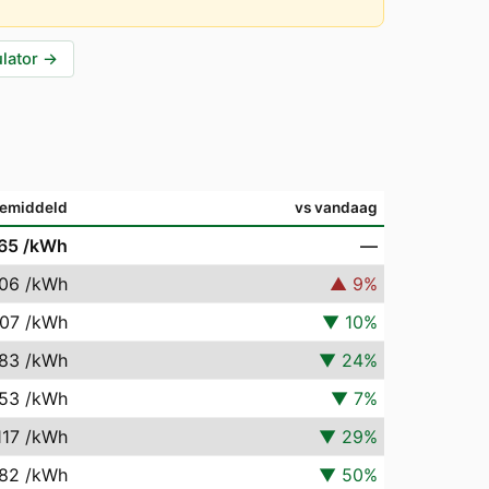
lator
→
emiddeld
vs vandaag
65
/kWh
—
706
/kWh
▲
9
%
407
/kWh
▼
10
%
183
/kWh
▼
24
%
453
/kWh
▼
7
%
117
/kWh
▼
29
%
782
/kWh
▼
50
%