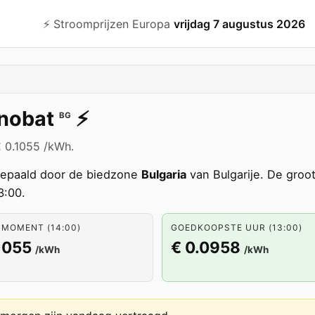
⚡️ Stroomprijzen Europa
vrijdag 7 augustus 2026
nobat
⚡️
BG
€ 0.1055 /kWh.
epaald door de biedzone
Bulgaria
van Bulgarije. De groo
3:00.
 MOMENT (14:00)
GOEDKOOPSTE UUR (13:00)
1055
€ 0.0958
/kWh
/kWh