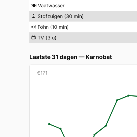
🍽️
Vaatwasser
🧹
Stofzuigen (30 min)
💨
Föhn (10 min)
📺
TV (3 u)
Laatste 31 dagen
—
Karnobat
€
171