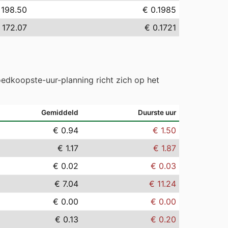
 198.50
€ 0.1985
 172.07
€ 0.1721
edkoopste-uur-planning richt zich op het
Gemiddeld
Duurste uur
€ 0.94
€ 1.50
€ 1.17
€ 1.87
€ 0.02
€ 0.03
€ 7.04
€ 11.24
€ 0.00
€ 0.00
€ 0.13
€ 0.20