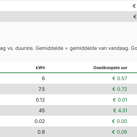
€
€
aag vs. duurste. Gemiddelde = gemiddelde van vandaag. Go
kWh
Goedkoopste uur
6
€ 0.57
7.5
€ 0.72
0.12
€ 0.01
45
€ 4.31
0.02
€ 0.00
0.8
€ 0.08