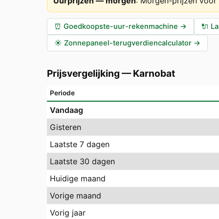
Uurprijzen — morgen
:
Morgen-prijzen voor
⏰
Goedkoopste-uur-rekenmachine
→
🔌
La
☀️
Zonnepaneel-terugverdiencalculator
→
Prijsvergelijking
—
Karnobat
Periode
Vandaag
Gisteren
Laatste 7 dagen
Laatste 30 dagen
Huidige maand
Vorige maand
Vorig jaar