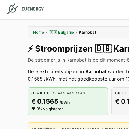
Home
›
🇧🇬
Bulgarije
›
Karnobat
⚡️
Stroomprijzen
🇧🇬
Kar
De stroomprijs in Karnobat is op dit moment 
De elektriciteitsprijzen in
Karnobat
worden b
0.1565 /kWh, met het goedkoopste uur om 1
GEMIDDELDE VAN VANDAAG
OP DIT
€ 0.1565
€ 0.
/kWh
▼ 8% vs gisteren