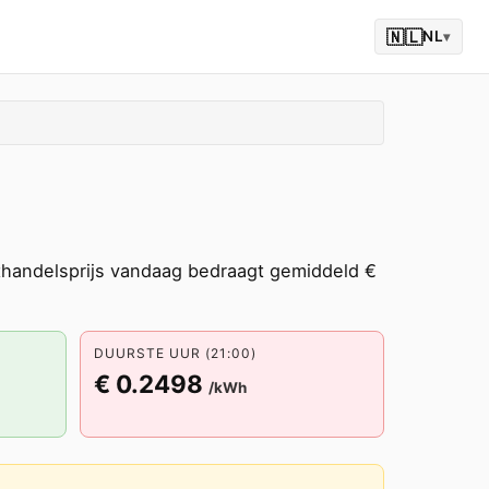
🇳🇱
NL
▾
thandelsprijs vandaag bedraagt gemiddeld €
DUURSTE UUR (21:00)
€ 0.2498
/kWh