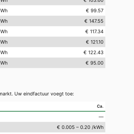
kWh
€ 103.60
kWh
€ 99.57
kWh
€ 147.55
kWh
€ 117.34
kWh
€ 121.10
kWh
€ 122.43
kWh
€ 95.00
markt. Uw eindfactuur voegt toe:
Ca.
—
€ 0.005 – 0.20 /kWh