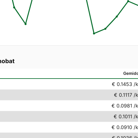
nobat
Gemid
€ 0.1453
/
€ 0.1117
/
€ 0.0981
/
€ 0.1011
/
€ 0.0910
/