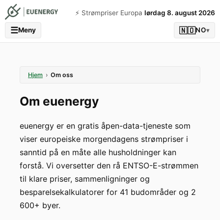
⚡️ Strømpriser Europa
lørdag 8. august 2026
☰
🇳🇴
Meny
NO
▾
Hjem
›
Om oss
Om euenergy
euenergy er en gratis åpen-data-tjeneste som
viser europeiske morgendagens strømpriser i
sanntid på en måte alle husholdninger kan
forstå. Vi oversetter den rå ENTSO-E-strømmen
til klare priser, sammenligninger og
besparelsekalkulatorer for 41 budområder og 2
600+ byer.