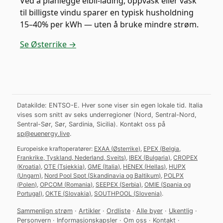
Ved å planlegge elbil-lading, oppvask eller vask
til billigste vindu sparer en typisk husholdning
15–40% per kWh — uten å bruke mindre strøm.
Se Østerrike →
Datakilde: ENTSO-E. Hver sone viser sin egen lokale tid. Italia
vises som snitt av seks underregioner (Nord, Sentral-Nord,
Sentral-Sør, Sør, Sardinia, Sicilia).
Kontakt oss på
sp@euenergy.live
.
Europeiske kraftoperatører:
EXAA
(
Østerrike
)
,
EPEX
(
Belgia,
Frankrike, Tyskland, Nederland, Sveits
)
,
IBEX
(
Bulgaria
)
,
CROPEX
(
Kroatia
)
,
OTE
(
Tsjekkia
)
,
GME
(
Italia
)
,
HENEX
(
Hellas
)
,
HUPX
(
Ungarn
)
,
Nord Pool Spot
(
Skandinavia og Baltikum
)
,
POLPX
(
Polen
)
,
OPCOM
(
Romania
)
,
SEEPEX
(
Serbia
)
,
OMIE
(
Spania og
Portugal
)
,
OKTE
(
Slovakia
)
,
SOUTHPOOL
(
Slovenia
)
.
Sammenlign strøm
·
Artikler
·
Ordliste
·
Alle byer
·
Ukentlig
·
Personvern
·
Informasjonskapsler
·
Om oss
·
Kontakt
·