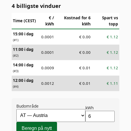
4 billigste vinduer
€ /
Kostnad for 6
Spart vs
Time (CEST)
kWh
kWh
topp
15:00 i dag
0.0001
€
0.00
€
1.12
(#
1
)
11:00 i dag
0.0001
€
0.00
€
1.12
(#
2
)
14:00 i dag
0.0009
€
0.01
€
1.12
(#
3
)
12:00 i dag
0.0012
€
0.01
€
1.11
(#
4
)
Budområde
kWh
Beregn på nytt