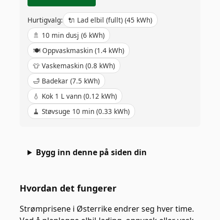
Hurtigvalg:
🔌
Lad elbil (fullt)
(
45
kWh)
🚿
10 min dusj
(
6
kWh)
🍽️
Oppvaskmaskin
(
1.4
kWh)
👕
Vaskemaskin
(
0.8
kWh)
🛁
Badekar
(
7.5
kWh)
💧
Kok 1 L vann
(
0.12
kWh)
🧹
Støvsuge 10 min
(
0.33
kWh)
Bygg inn denne på siden din
Hvordan det fungerer
Strømprisene i Østerrike endrer seg hver time.