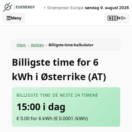
⚡️ Strømpriser Europa
søndag 9. august 2026
☰
🇳🇴
Meny
NO
▾
Hjem
›
Verktøy
›
Billigste-time-kalkulator
Billigste time for 6
kWh i Østerrike (AT)
BILLIGSTE TIME DE NESTE 24 TIMENE
15:00 i dag
€
0.00
for 6 kWh
(€
0.0001
/kWh)