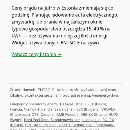
Ceny prądu na jutro w Estonia zmieniają się co
godzinę. Planując ładowanie auta elektrycznego,
zmywarkę lub pranie w najtańszym oknie,
typowe gospodarstwo oszczędza 15–40 % na
kWh — bez używania mniejszej ilości energii.
Widget używa danych ENTSO-E na żywo.
Zobacz ceny Estonia →
Źródło danych: ENTSO-E. Każda strefa wyświetla swój czas
lokalny.
Skontaktuj się z nami pod adresem
sp@euenergy.live
.
Europejscy operatorzy energii:
EXAA
(
Austria
)
,
EPEX
(
Belgia,
Francja, Niemcy, Holandia, Szwajcaria
)
,
IBEX
(
Bułgaria
)
,
CROPEX
(
Chorwacja
)
,
OTE
(
Czechy
)
,
GME
(
Włochy
)
,
HENEX
(
Grecja
)
,
HUPX
(
Węgry
)
,
Nord Pool Spot
(
Skandynawia i kraje bałtyckie
)
,
POLPX
(
Polska
)
,
OPCOM
(
Rumunia
)
,
SEEPEX
(
Serbia
)
,
OMIE
(
Hiszpania i