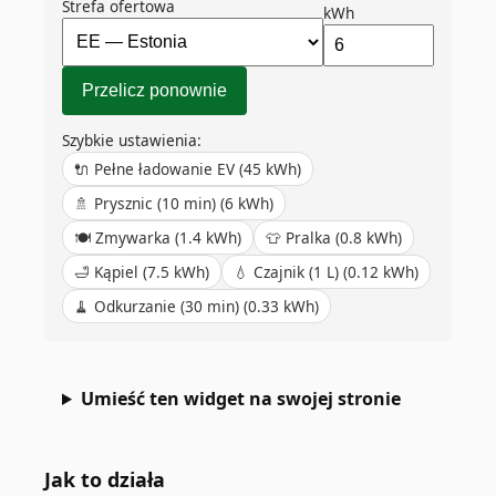
Strefa ofertowa
kWh
Przelicz ponownie
Szybkie ustawienia:
🔌
Pełne ładowanie EV
(
45
kWh)
🚿
Prysznic (10 min)
(
6
kWh)
🍽️
Zmywarka
(
1.4
kWh)
👕
Pralka
(
0.8
kWh)
🛁
Kąpiel
(
7.5
kWh)
💧
Czajnik (1 L)
(
0.12
kWh)
🧹
Odkurzanie (30 min)
(
0.33
kWh)
Umieść ten widget na swojej stronie
Jak to działa