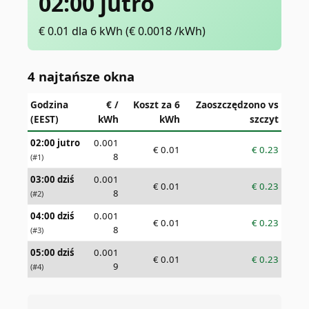
02:00 jutro
€
0.01
dla 6 kWh
(€
0.0018
/kWh)
4 najtańsze okna
Godzina
€ /
Koszt za 6
Zaoszczędzono vs
(EEST)
kWh
kWh
szczyt
02:00 jutro
0.001
€
0.01
€
0.23
8
(#
1
)
03:00 dziś
0.001
€
0.01
€
0.23
8
(#
2
)
04:00 dziś
0.001
€
0.01
€
0.23
8
(#
3
)
05:00 dziś
0.001
€
0.01
€
0.23
9
(#
4
)