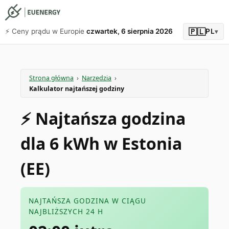
🇵🇱
⚡️ Ceny prądu w Europie
czwartek, 6 sierpnia 2026
PL
▾
Strona główna
›
Narzędzia
›
Kalkulator najtańszej godziny
⚡️ Najtańsza godzina
dla 6 kWh w Estonia
(EE)
NAJTAŃSZA GODZINA W CIĄGU
NAJBLIŻSZYCH 24 H