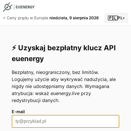
🇵🇱
⚡️ Ceny prądu w Europie
niedziela, 9 sierpnia 2026
PL
▾
⚡️ Uzyskaj bezpłatny klucz API
euenergy
Bezpłatny, nieograniczony, bez limitów.
Logujemy użycie aby wykrywać nadużycia, ale
nigdy nie udostępniamy danych. Wymagana
atrybucja: wskaż
euenergy.live
przy
redystrybucji danych.
E-mail