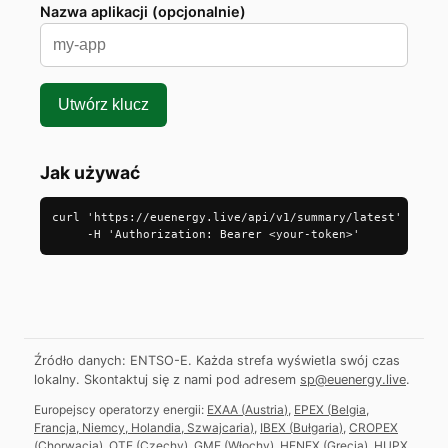
Nazwa aplikacji (opcjonalnie)
Utwórz klucz
Jak używać
curl 'https://euenergy.live/api/v1/summary/latest' \

     -H 'Authorization: Bearer <your-token>'
Źródło danych: ENTSO-E. Każda strefa wyświetla swój czas
lokalny.
Skontaktuj się z nami pod adresem
sp@euenergy.live
.
Europejscy operatorzy energii:
EXAA
(
Austria
)
,
EPEX
(
Belgia,
Francja, Niemcy, Holandia, Szwajcaria
)
,
IBEX
(
Bułgaria
)
,
CROPEX
(
Chorwacja
)
,
OTE
(
Czechy
)
,
GME
(
Włochy
)
,
HENEX
(
Grecja
)
,
HUPX