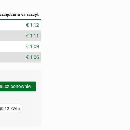
zczędzono vs szczyt
€
1.12
€
1.11
€
1.09
€
1.06
elicz ponownie
(
0.12
kWh)