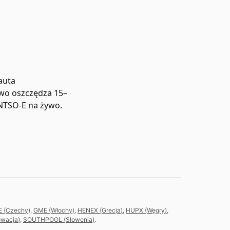
auta
two oszczędza 15–
ENTSO-E na żywo.
E
(
Czechy
)
,
GME
(
Włochy
)
,
HENEX
(
Grecja
)
,
HUPX
(
Węgry
)
,
owacja
)
,
SOUTHPOOL
(
Słowenia
)
.