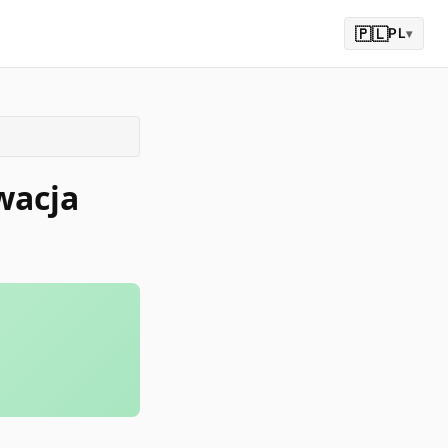
🇵🇱
PL
▾
wacja