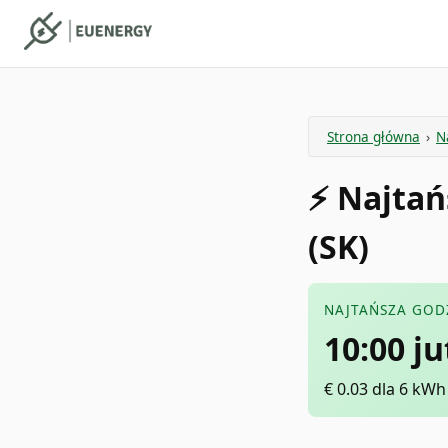
Strona główna
›
N
⚡️ Najta
(SK)
NAJTAŃSZA GOD
10:00 ju
€
0.03
dla 6 kWh