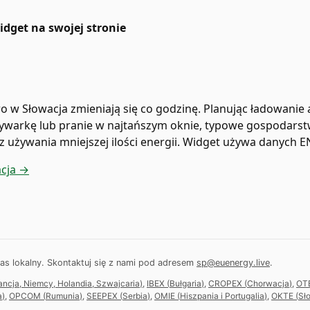
idget na swojej stronie
o w Słowacja zmieniają się co godzinę. Planując ładowanie 
ywarkę lub pranie w najtańszym oknie, typowe gospodars
 używania mniejszej ilości energii. Widget używa danych 
acja →
s lokalny.
Skontaktuj się z nami pod adresem
sp@euenergy.live
.
rancja, Niemcy, Holandia, Szwajcaria
)
,
IBEX
(
Bułgaria
)
,
CROPEX
(
Chorwacja
)
,
OT
a
)
,
OPCOM
(
Rumunia
)
,
SEEPEX
(
Serbia
)
,
OMIE
(
Hiszpania i Portugalia
)
,
OKTE
(
Sł