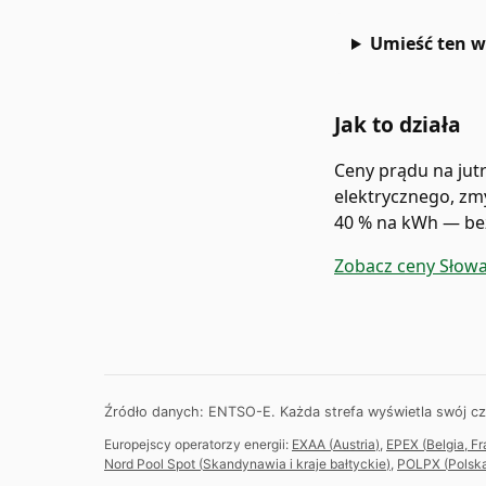
Umieść ten w
Jak to działa
Ceny prądu na jutr
elektrycznego, zm
40 % na kWh — bez
Zobacz ceny Słow
Źródło danych: ENTSO-E. Każda strefa wyświetla swój cza
Europejscy operatorzy energii:
EXAA
(
Austria
)
,
EPEX
(
Belgia, F
Nord Pool Spot
(
Skandynawia i kraje bałtyckie
)
,
POLPX
(
Polsk