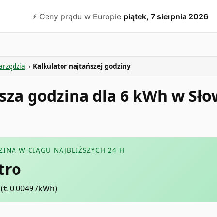
⚡️ Ceny prądu w Europie
piątek, 7 sierpnia 2026
arzędzia
›
Kalkulator najtańszej godziny
ńsza godzina dla 6 kWh w Sło
ZINA W CIĄGU NAJBLIŻSZYCH 24 H
tro
(€
0.0049
/kWh)