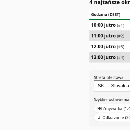
4 najtańsze ok
Godzina (CEST)
10:00 jutro
(#
1
)
11:00 jutro
(#
2
)
12:00 jutro
(#
3
)
13:00 jutro
(#
4
)
Strefa ofertowa
Szybkie ustawienia
🍽️
Zmywarka
(
1.
🧹
Odkurzanie (3