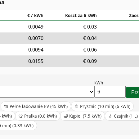
na
€ / kWh
Koszt za 6 kWh
Zaos
0.0049
€
0.03
0.0070
€
0.04
0.0094
€
0.06
0.0155
€
0.09
kWh
Prz
:
🔌
Pełne ładowanie EV
(
45
kWh)
🚿
Prysznic (10 min)
(
6
kWh)
4
kWh)
👕
Pralka
(
0.8
kWh)
🛁
Kąpiel
(
7.5
kWh)
💧
Czajnik (1 L)
0 min)
(
0.33
kWh)