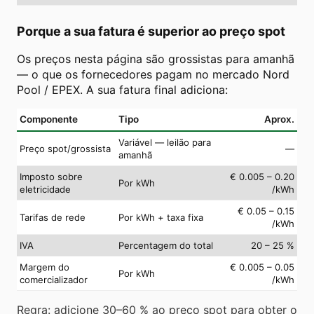
Porque a sua fatura é superior ao preço spot
Os preços nesta página são grossistas para amanhã
— o que os fornecedores pagam no mercado Nord
Pool / EPEX. A sua fatura final adiciona:
Componente
Tipo
Aprox.
Variável — leilão para
Preço spot/grossista
—
amanhã
Imposto sobre
€ 0.005 – 0.20
Por kWh
eletricidade
/kWh
€ 0.05 – 0.15
Tarifas de rede
Por kWh + taxa fixa
/kWh
IVA
Percentagem do total
20 – 25 %
Margem do
€ 0.005 – 0.05
Por kWh
comercializador
/kWh
Regra: adicione 30–60 % ao preço spot para obter o