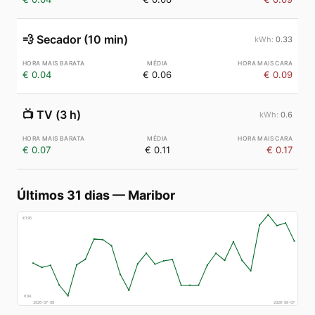
💨
Secador (10 min)
0.33
€ 0.04
€ 0.06
€ 0.09
📺
TV (3 h)
0.6
€ 0.07
€ 0.11
€ 0.17
Últimos 31 dias
—
Maribor
€
195
€
84
2026-07-08
2026-08-07