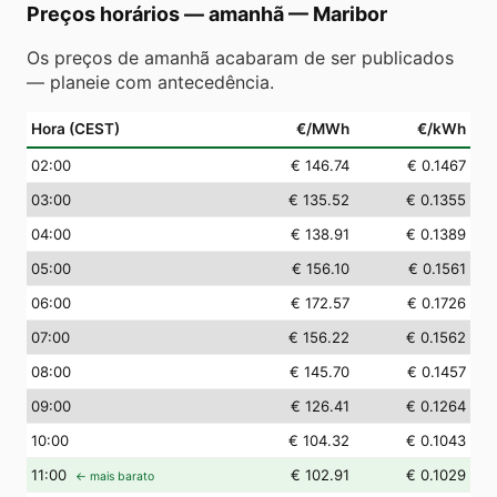
Preços horários — amanhã
—
Maribor
Os preços de amanhã acabaram de ser publicados
— planeie com antecedência.
Hora (CEST)
€/MWh
€/kWh
02
:00
€ 146.74
€ 0.1467
03
:00
€ 135.52
€ 0.1355
04
:00
€ 138.91
€ 0.1389
05
:00
€ 156.10
€ 0.1561
06
:00
€ 172.57
€ 0.1726
07
:00
€ 156.22
€ 0.1562
08
:00
€ 145.70
€ 0.1457
09
:00
€ 126.41
€ 0.1264
10
:00
€ 104.32
€ 0.1043
11
:00
€ 102.91
€ 0.1029
← mais barato