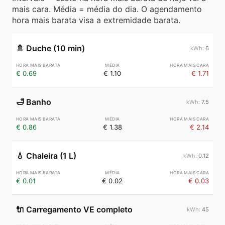
mais cara. Média = média do dia. O agendamento
hora mais barata visa a extremidade barata.
🚿
Duche (10 min)
6
€ 0.69
€ 1.10
€ 1.71
🛁
Banho
7.5
€ 0.86
€ 1.38
€ 2.14
💧
Chaleira (1 L)
0.12
€ 0.01
€ 0.02
€ 0.03
🔌
Carregamento VE completo
45