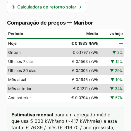
☀️
Calculadora de retorno solar
→
Comparação de preços
—
Maribor
Período
Média
vs hoje
Hoje
€ 0.1833
/kWh
—
Ontem
€ 0.1797
/kWh
▼
2
%
Últimos 7 dias
€ 0.1563
/kWh
▼
15
%
Últimos 30 dias
€ 0.1305
/kWh
▼
29
%
Mês atual
€ 0.1646
/kWh
▼
10
%
Mês anterior
€ 0.1211
/kWh
▼
34
%
Ano anterior
€ 0.0794
/kWh
▼
57
%
Estimativa mensal
para um agregado médio
que usa 5 000 kWh/ano (~417 kWh/mês) a esta
tarifa: € 76.39 / mês (€ 916.70 / ano grossista,