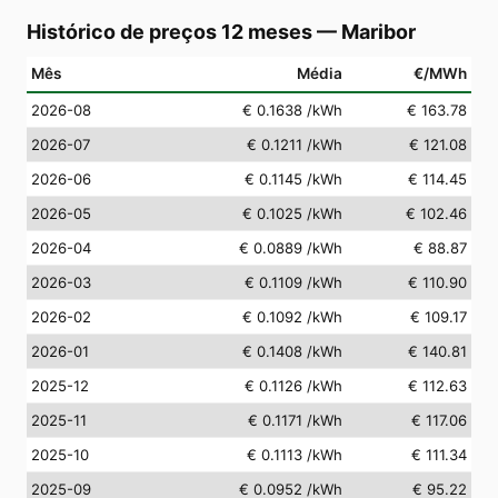
Histórico de preços 12 meses
—
Maribor
Mês
Média
€/MWh
2026-08
€ 0.1638
/kWh
€ 163.78
2026-07
€ 0.1211
/kWh
€ 121.08
2026-06
€ 0.1145
/kWh
€ 114.45
2026-05
€ 0.1025
/kWh
€ 102.46
2026-04
€ 0.0889
/kWh
€ 88.87
2026-03
€ 0.1109
/kWh
€ 110.90
2026-02
€ 0.1092
/kWh
€ 109.17
2026-01
€ 0.1408
/kWh
€ 140.81
2025-12
€ 0.1126
/kWh
€ 112.63
2025-11
€ 0.1171
/kWh
€ 117.06
2025-10
€ 0.1113
/kWh
€ 111.34
2025-09
€ 0.0952
/kWh
€ 95.22