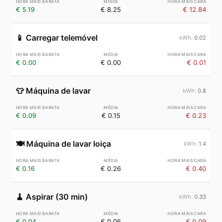
€ 5.19
€ 8.25
€ 12.84
📱
Carregar telemóvel
0.02
€ 0.00
€ 0.00
€ 0.01
👕
Máquina de lavar
0.8
€ 0.09
€ 0.15
€ 0.23
🍽️
Máquina de lavar loiça
1.4
€ 0.16
€ 0.26
€ 0.40
🧹
Aspirar (30 min)
0.33
€ 0.04
€ 0.06
€ 0.09