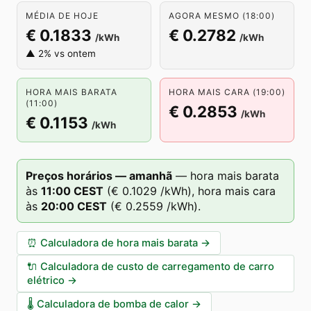
MÉDIA DE HOJE
AGORA MESMO (18:00)
€ 0.1833
€ 0.2782
/kWh
/kWh
▲ 2% vs ontem
HORA MAIS BARATA
HORA MAIS CARA (19:00)
(11:00)
€ 0.2853
/kWh
€ 0.1153
/kWh
Preços horários — amanhã
—
hora mais barata
às
11
:00
CEST
(
€ 0.1029
/kWh),
hora mais cara
às
20
:00
CEST
(
€ 0.2559
/kWh).
⏰
Calculadora de hora mais barata
→
🔌
Calculadora de custo de carregamento de carro
elétrico
→
🌡️
Calculadora de bomba de calor
→