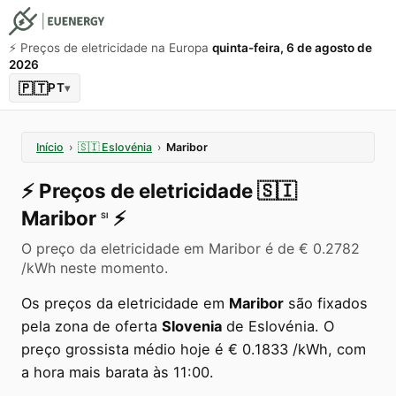
⚡️ Preços de eletricidade na Europa
quinta-feira, 6 de agosto de
2026
🇵🇹
PT
▾
Início
›
🇸🇮
Eslovénia
›
Maribor
⚡️
Preços de eletricidade
🇸🇮
Maribor
⚡️
SI
O preço da eletricidade em Maribor é de € 0.2782
/kWh neste momento.
Os preços da eletricidade em
Maribor
são fixados
pela zona de oferta
Slovenia
de Eslovénia. O
preço grossista médio hoje é € 0.1833 /kWh, com
a hora mais barata às 11:00.