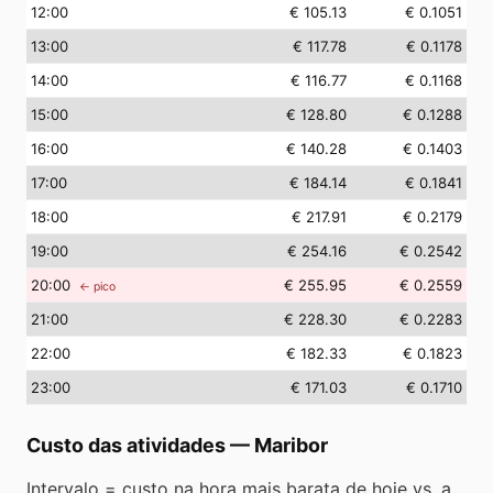
12
:00
€ 105.13
€ 0.1051
13
:00
€ 117.78
€ 0.1178
14
:00
€ 116.77
€ 0.1168
15
:00
€ 128.80
€ 0.1288
16
:00
€ 140.28
€ 0.1403
17
:00
€ 184.14
€ 0.1841
18
:00
€ 217.91
€ 0.2179
19
:00
€ 254.16
€ 0.2542
20
:00
€ 255.95
€ 0.2559
← pico
21
:00
€ 228.30
€ 0.2283
22
:00
€ 182.33
€ 0.1823
23
:00
€ 171.03
€ 0.1710
Custo das atividades
—
Maribor
Intervalo = custo na hora mais barata de hoje vs. a