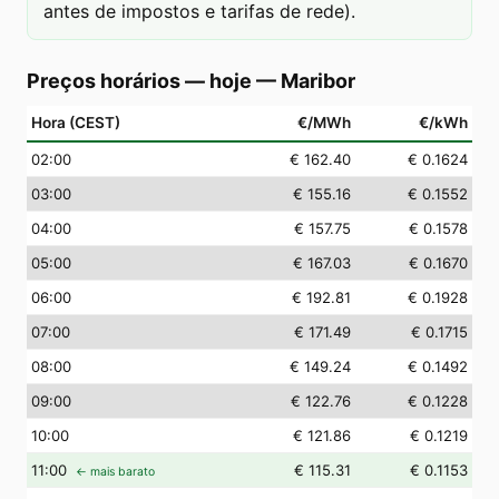
antes de impostos e tarifas de rede).
Preços horários — hoje
—
Maribor
Hora (CEST)
€/MWh
€/kWh
02
:00
€ 162.40
€ 0.1624
03
:00
€ 155.16
€ 0.1552
04
:00
€ 157.75
€ 0.1578
05
:00
€ 167.03
€ 0.1670
06
:00
€ 192.81
€ 0.1928
07
:00
€ 171.49
€ 0.1715
08
:00
€ 149.24
€ 0.1492
09
:00
€ 122.76
€ 0.1228
10
:00
€ 121.86
€ 0.1219
11
:00
€ 115.31
€ 0.1153
← mais barato