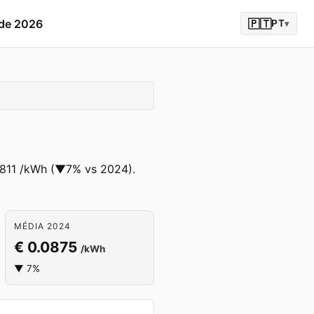
 de 2026
🇵🇹
PT
▾
0811 /kWh (▼7% vs 2024).
MÉDIA 2024
€ 0.0875
/kWh
▼ 7%