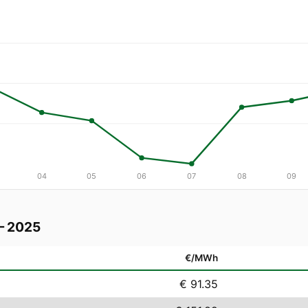
04
05
06
07
08
09
— 2025
€/MWh
€ 91.35