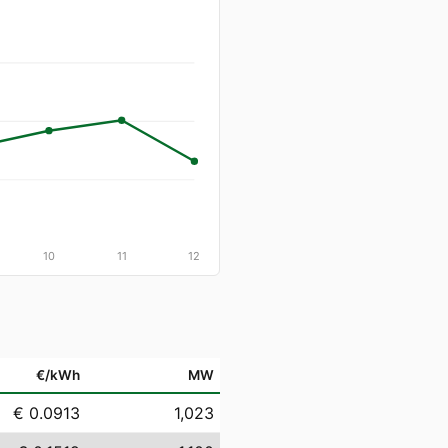
10
11
12
€/kWh
MW
€ 0.0913
1,023