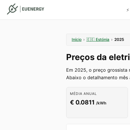
⚡
Início
›
🇪🇪
Estónia
›
2025
Preços da elet
Em 2025, o preço grossista 
Abaixo o detalhamento mês 
MÉDIA ANUAL
€ 0.0811
/kWh