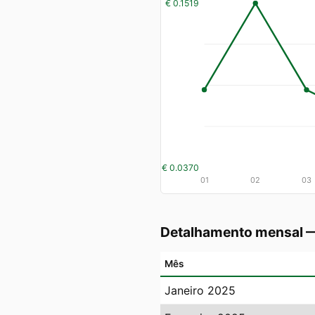
€ 0.1519
€ 0.0370
01
02
03
Detalhamento mensal 
Mês
Janeiro 2025