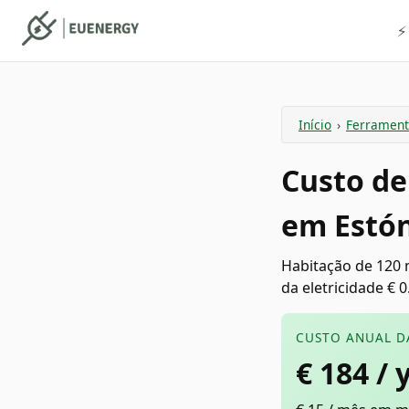
⚡
Início
›
Ferrament
Custo de
em Estón
Habitação de 120 
da eletricidade € 0
CUSTO ANUAL D
€
184
/ 