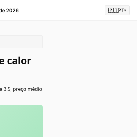
 de 2026
🇵🇹
PT
▾
 calor
 3.5, preço médio