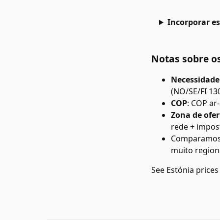
Incorporar es
Notas sobre o
Necessidade
(NO/SE/FI 130
COP
:
COP ar-
Zona de ofer
rede + impos
Comparamos a
muito region
See
Estónia
prices