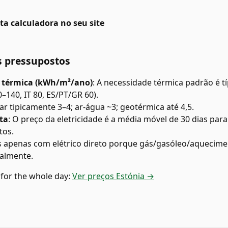
ta calculadora no seu site
s pressupostos
 térmica (kWh/m²/ano)
:
A necessidade térmica padrão é tí
–140, IT 80, ES/PT/GR 60).
ar tipicamente 3–4; ar-água ~3; geotérmica até 4,5.
ta
:
O preço da eletricidade é a média móvel de 30 dias para
tos.
penas com elétrico direto porque gás/gasóleo/aquecimen
almente.
 for the whole day:
Ver preços Estónia →