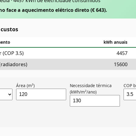
édia · 4457 kWh de eletricidade consumidos
no face a aquecimento elétrico direto (€ 643).
custos
mento
kWh anuais
 (COP 3.5)
4457
 (radiadores)
15600
Área (m²)
Necessidade térmica
COP b
(kWh/m²/ano)