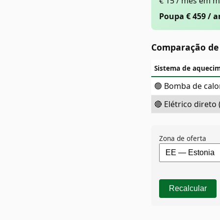
€ 15 / mês em m
Poupa € 459 / a
Comparação de 
Sistema de aqueci
🟢 Bomba de calor
🔴 Elétrico direto
Zona de oferta
Recalcular