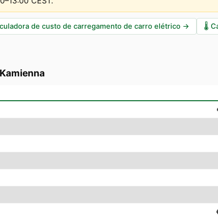
00–13:00 CEST
.
culadora de custo de carregamento de carro elétrico
→
🌡️
C
-Kamienna