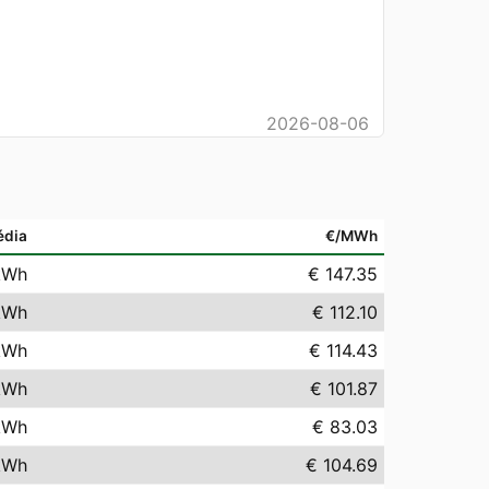
2026-08-06
édia
€/MWh
kWh
€ 147.35
kWh
€ 112.10
kWh
€ 114.43
kWh
€ 101.87
kWh
€ 83.03
kWh
€ 104.69