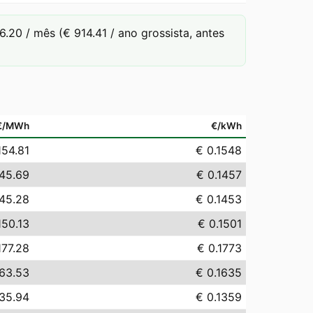
20 / mês (€ 914.41 / ano grossista, antes
€/MWh
€/kWh
154.81
€ 0.1548
145.69
€ 0.1457
145.28
€ 0.1453
150.13
€ 0.1501
177.28
€ 0.1773
163.53
€ 0.1635
135.94
€ 0.1359