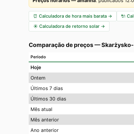
Preços horários — amanhã
:
publicados 12:
⏰
Calculadora de hora mais barata
→
🔌
Cal
☀️
Calculadora de retorno solar
→
Comparação de preços
—
Skarżysko
Período
Hoje
Ontem
Últimos 7 dias
Últimos 30 dias
Mês atual
Mês anterior
Ano anterior