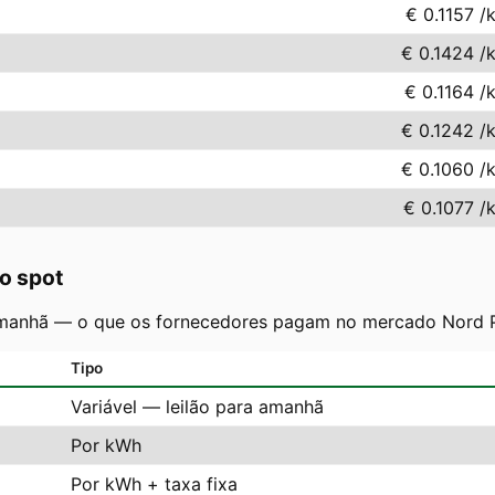
€ 0.1157
/
€ 0.1424
/
€ 0.1164
/
€ 0.1242
/
€ 0.1060
/
€ 0.1077
/
ço spot
manhã — o que os fornecedores pagam no mercado Nord Pool
Tipo
Variável — leilão para amanhã
Por kWh
Por kWh + taxa fixa