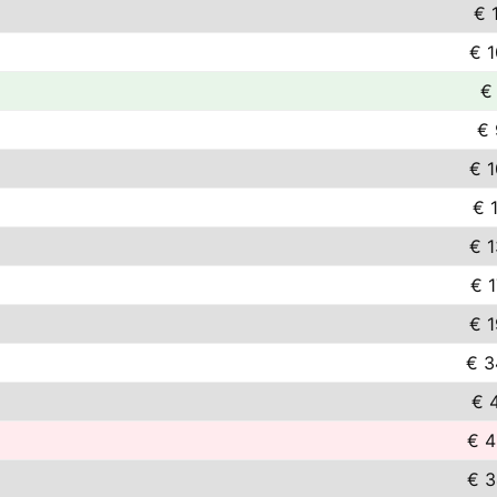
€ 
€ 
€
€ 
€ 
€ 
€ 
€ 
€ 
€ 3
€ 
€ 4
€ 3