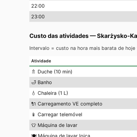
22
:00
23
:00
Custo das atividades
—
Skarżysko-K
Intervalo = custo na hora mais barata de hoje
Atividade
🚿
Duche (10 min)
🛁
Banho
💧
Chaleira (1 L)
🔌
Carregamento VE completo
📱
Carregar telemóvel
👕
Máquina de lavar
🍽️
Máquina de lavar loiça