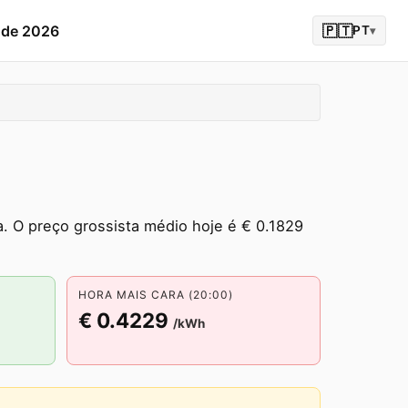
o de 2026
🇵🇹
PT
▾
. O preço grossista médio hoje é € 0.1829
HORA MAIS CARA (20:00)
€ 0.4229
/kWh