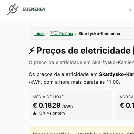
⚡️
Início
›
🇵🇱
Polónia
›
Skarżysko-Kamienna
⚡️
Preços de eletricidade
O preço da eletricidade em Skarżysko-Kamie
Os preços da eletricidade em
Skarżysko-Ka
/kWh, com a hora mais barata às 11:00.
MÉDIA DE HOJE
AGORA
€ 0.1829
€ 0.
/kWh
▲ 13% vs ontem