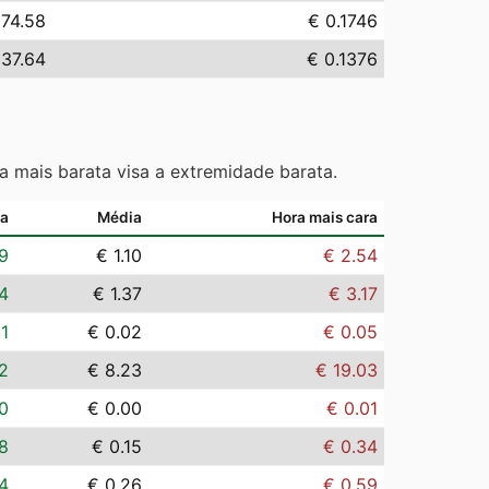
174.58
€ 0.1746
137.64
€ 0.1376
a mais barata visa a extremidade barata.
ta
Média
Hora mais cara
9
€ 1.10
€ 2.54
4
€ 1.37
€ 3.17
01
€ 0.02
€ 0.05
2
€ 8.23
€ 19.03
0
€ 0.00
€ 0.01
8
€ 0.15
€ 0.34
14
€ 0.26
€ 0.59