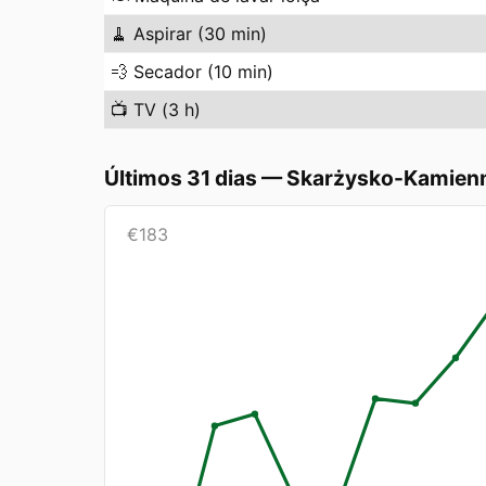
🧹
Aspirar (30 min)
💨
Secador (10 min)
📺
TV (3 h)
Últimos 31 dias
—
Skarżysko-Kamien
€
183