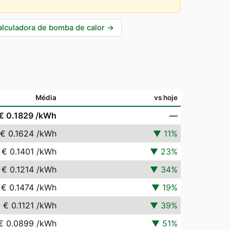
alculadora de bomba de calor
→
Média
vs hoje
€ 0.1829
/kWh
—
€ 0.1624
/kWh
▼
11
%
€ 0.1401
/kWh
▼
23
%
€ 0.1214
/kWh
▼
34
%
€ 0.1474
/kWh
▼
19
%
€ 0.1121
/kWh
▼
39
%
€ 0.0899
/kWh
▼
51
%