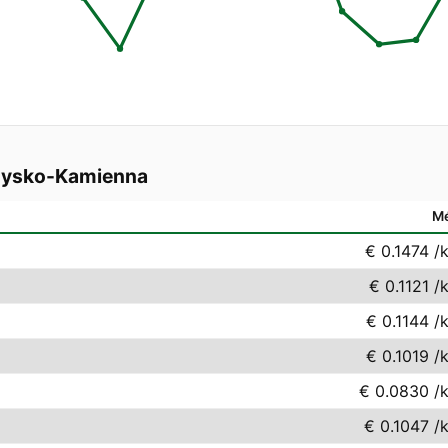
żysko-Kamienna
M
€ 0.1474
/
€ 0.1121
/
€ 0.1144
/
€ 0.1019
/
€ 0.0830
/
€ 0.1047
/