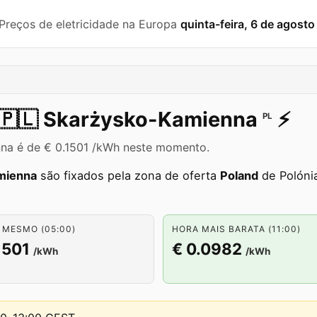
 Preços de eletricidade na Europa
quinta-feira, 6 de agost
🇵🇱
Skarżysko-Kamienna
⚡️
PL
nna é de € 0.1501 /kWh neste momento.
mienna
são fixados pela zona de oferta
Poland
de Polónia
 MESMO (05:00)
HORA MAIS BARATA (11:00)
1501
€ 0.0982
/kWh
/kWh