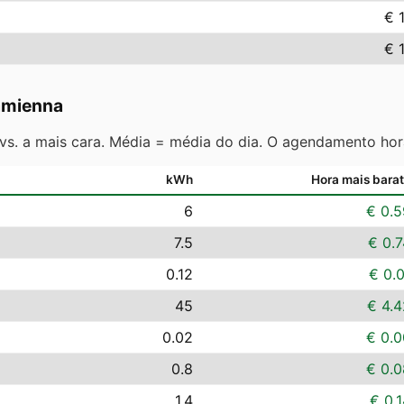
€ 
€ 
amienna
 vs. a mais cara. Média = média do dia. O agendamento hor
kWh
Hora mais bara
6
€ 0.5
7.5
€ 0.7
0.12
€ 0.
45
€ 4.4
0.02
€ 0.0
0.8
€ 0.0
1.4
€ 0.