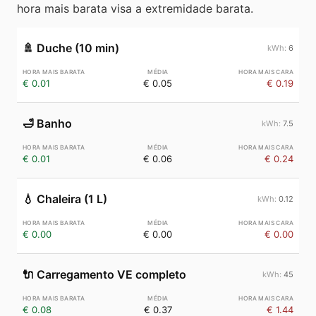
hora mais barata visa a extremidade barata.
🚿
Duche (10 min)
6
€ 0.01
€ 0.05
€ 0.19
🛁
Banho
7.5
€ 0.01
€ 0.06
€ 0.24
💧
Chaleira (1 L)
0.12
€ 0.00
€ 0.00
€ 0.00
🔌
Carregamento VE completo
45
€ 0.08
€ 0.37
€ 1.44