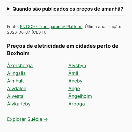
Quando são publicados os preços de amanhã?
Fonte
:
ENTSO-E Transparency Platform
.
Última atualização
:
2026-08-07
(
CEST
).
Preços de eletricidade em cidades perto de
Boxholm
Åkersberga
Älvsbyn
Alingsås
Åmål
Älmhult
Aneby
Älvdalen
Ånge
Alvesta
Ängelholm
Älvkarleby
Arboga
Explorar Suécia →