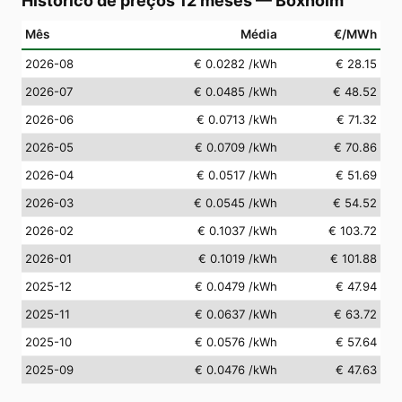
Histórico de preços 12 meses
—
Boxholm
Mês
Média
€/MWh
2026-08
€ 0.0282
/kWh
€ 28.15
2026-07
€ 0.0485
/kWh
€ 48.52
2026-06
€ 0.0713
/kWh
€ 71.32
2026-05
€ 0.0709
/kWh
€ 70.86
2026-04
€ 0.0517
/kWh
€ 51.69
2026-03
€ 0.0545
/kWh
€ 54.52
2026-02
€ 0.1037
/kWh
€ 103.72
2026-01
€ 0.1019
/kWh
€ 101.88
2025-12
€ 0.0479
/kWh
€ 47.94
2025-11
€ 0.0637
/kWh
€ 63.72
2025-10
€ 0.0576
/kWh
€ 57.64
2025-09
€ 0.0476
/kWh
€ 47.63