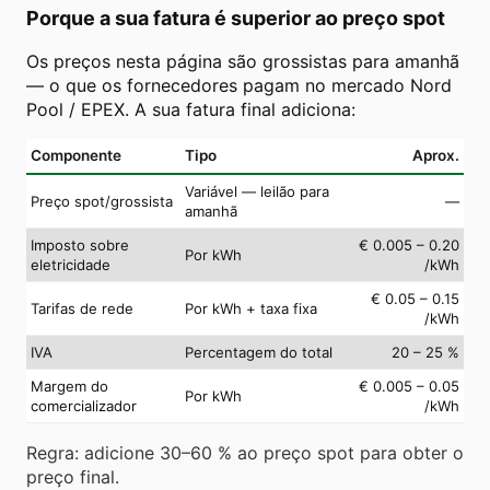
Porque a sua fatura é superior ao preço spot
Os preços nesta página são grossistas para amanhã
— o que os fornecedores pagam no mercado Nord
Pool / EPEX. A sua fatura final adiciona:
Componente
Tipo
Aprox.
Variável — leilão para
Preço spot/grossista
—
amanhã
Imposto sobre
€ 0.005 – 0.20
Por kWh
eletricidade
/kWh
€ 0.05 – 0.15
Tarifas de rede
Por kWh + taxa fixa
/kWh
IVA
Percentagem do total
20 – 25 %
Margem do
€ 0.005 – 0.05
Por kWh
comercializador
/kWh
Regra: adicione 30–60 % ao preço spot para obter o
preço final.