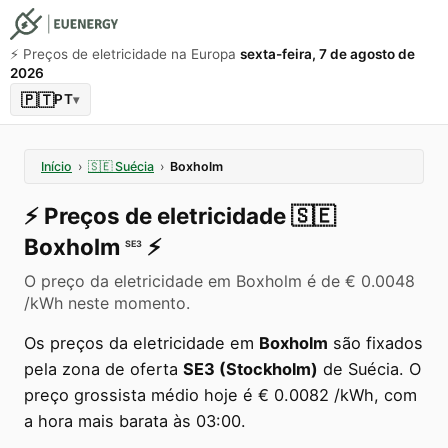
⚡️ Preços de eletricidade na Europa
sexta-feira, 7 de agosto de
2026
🇵🇹
PT
▾
Início
›
🇸🇪
Suécia
›
Boxholm
⚡️
Preços de eletricidade
🇸🇪
Boxholm
⚡️
SE3
O preço da eletricidade em Boxholm é de € 0.0048
/kWh neste momento.
Os preços da eletricidade em
Boxholm
são fixados
pela zona de oferta
SE3 (Stockholm)
de Suécia. O
preço grossista médio hoje é € 0.0082 /kWh, com
a hora mais barata às 03:00.