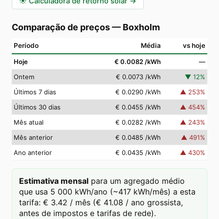
☀️
Calculadora de retorno solar
→
Comparação de preços
—
Boxholm
Período
Média
vs hoje
Hoje
€ 0.0082
/kWh
—
Ontem
€ 0.0073
/kWh
▼
12
%
Últimos 7 dias
€ 0.0290
/kWh
▲
253
%
Últimos 30 dias
€ 0.0455
/kWh
▲
454
%
Mês atual
€ 0.0282
/kWh
▲
243
%
Mês anterior
€ 0.0485
/kWh
▲
491
%
Ano anterior
€ 0.0435
/kWh
▲
430
%
Estimativa mensal
para um agregado médio
que usa 5 000 kWh/ano (~417 kWh/mês) a esta
tarifa: € 3.42 / mês (€ 41.08 / ano grossista,
antes de impostos e tarifas de rede).