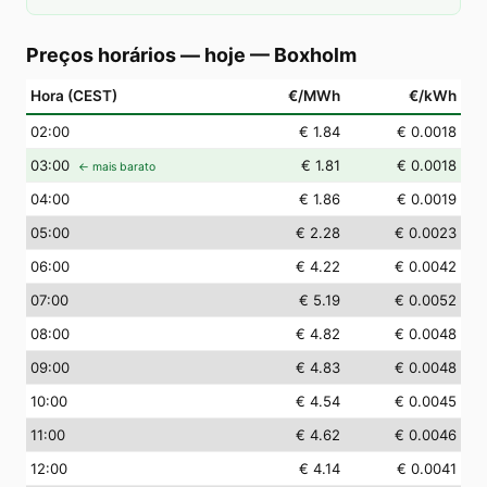
Preços horários — hoje
—
Boxholm
Hora (CEST)
€/MWh
€/kWh
02
:00
€ 1.84
€ 0.0018
03
:00
€ 1.81
€ 0.0018
← mais barato
04
:00
€ 1.86
€ 0.0019
05
:00
€ 2.28
€ 0.0023
06
:00
€ 4.22
€ 0.0042
07
:00
€ 5.19
€ 0.0052
08
:00
€ 4.82
€ 0.0048
09
:00
€ 4.83
€ 0.0048
10
:00
€ 4.54
€ 0.0045
11
:00
€ 4.62
€ 0.0046
12
:00
€ 4.14
€ 0.0041