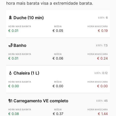
hora mais barata visa a extremidade barata.
🚿
Duche (10 min)
6
€ 0.01
€ 0.05
€ 0.19
🛁
Banho
7.5
€ 0.01
€ 0.06
€ 0.24
💧
Chaleira (1 L)
0.12
€ 0.00
€ 0.00
€ 0.00
🔌
Carregamento VE completo
45
€ 0.08
€ 0.37
€ 1.44