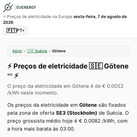
⚡️ Preços de eletricidade na Europa
sexta-feira, 7 de agosto de
2026
🇵🇹
PT
▾
Início
›
🇸🇪
Suécia
›
Götene
⚡️
Preços de eletricidade
🇸🇪
Götene
⚡️
SE3
O preço da eletricidade em Götene é de € 0.0052
/kWh neste momento.
Os preços da eletricidade em
Götene
são fixados
pela zona de oferta
SE3 (Stockholm)
de Suécia. O
preço grossista médio hoje é € 0.0082 /kWh, com
a hora mais barata às 03:00.