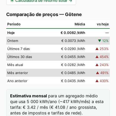
☀️
Calculadora de retorno solar
→
Comparação de preços
—
Götene
Período
Média
vs hoje
Hoje
€ 0.0082
/kWh
—
Ontem
€ 0.0073
/kWh
▼
12
%
Últimos 7 dias
€ 0.0290
/kWh
▲
253
%
Últimos 30 dias
€ 0.0455
/kWh
▲
454
%
Mês atual
€ 0.0282
/kWh
▲
243
%
Mês anterior
€ 0.0485
/kWh
▲
491
%
Ano anterior
€ 0.0435
/kWh
▲
430
%
Estimativa mensal
para um agregado médio
que usa 5 000 kWh/ano (~417 kWh/mês) a esta
tarifa: € 3.42 / mês (€ 41.08 / ano grossista,
antes de impostos e tarifas de rede).