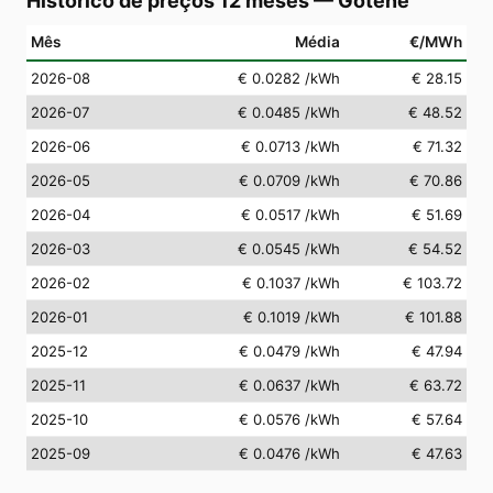
Histórico de preços 12 meses
—
Götene
Mês
Média
€/MWh
2026-08
€ 0.0282
/kWh
€ 28.15
2026-07
€ 0.0485
/kWh
€ 48.52
2026-06
€ 0.0713
/kWh
€ 71.32
2026-05
€ 0.0709
/kWh
€ 70.86
2026-04
€ 0.0517
/kWh
€ 51.69
2026-03
€ 0.0545
/kWh
€ 54.52
2026-02
€ 0.1037
/kWh
€ 103.72
2026-01
€ 0.1019
/kWh
€ 101.88
2025-12
€ 0.0479
/kWh
€ 47.94
2025-11
€ 0.0637
/kWh
€ 63.72
2025-10
€ 0.0576
/kWh
€ 57.64
2025-09
€ 0.0476
/kWh
€ 47.63