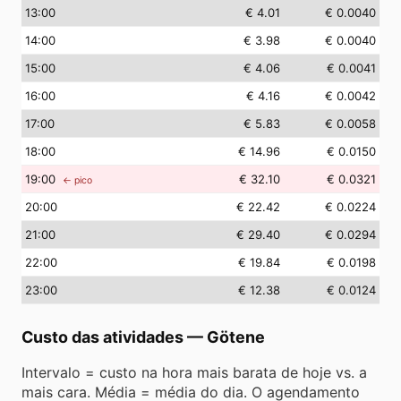
13
:00
€ 4.01
€ 0.0040
14
:00
€ 3.98
€ 0.0040
15
:00
€ 4.06
€ 0.0041
16
:00
€ 4.16
€ 0.0042
17
:00
€ 5.83
€ 0.0058
18
:00
€ 14.96
€ 0.0150
19
:00
€ 32.10
€ 0.0321
← pico
20
:00
€ 22.42
€ 0.0224
21
:00
€ 29.40
€ 0.0294
22
:00
€ 19.84
€ 0.0198
23
:00
€ 12.38
€ 0.0124
Custo das atividades
—
Götene
Intervalo = custo na hora mais barata de hoje vs. a
mais cara. Média = média do dia. O agendamento