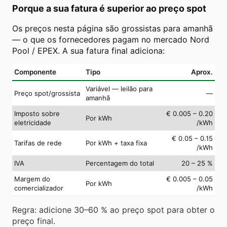
Porque a sua fatura é superior ao preço spot
Os preços nesta página são grossistas para amanhã
— o que os fornecedores pagam no mercado Nord
Pool / EPEX. A sua fatura final adiciona:
Componente
Tipo
Aprox.
Variável — leilão para
Preço spot/grossista
—
amanhã
Imposto sobre
€ 0.005 – 0.20
Por kWh
eletricidade
/kWh
€ 0.05 – 0.15
Tarifas de rede
Por kWh + taxa fixa
/kWh
IVA
Percentagem do total
20 – 25 %
Margem do
€ 0.005 – 0.05
Por kWh
comercializador
/kWh
Regra: adicione 30–60 % ao preço spot para obter o
preço final.