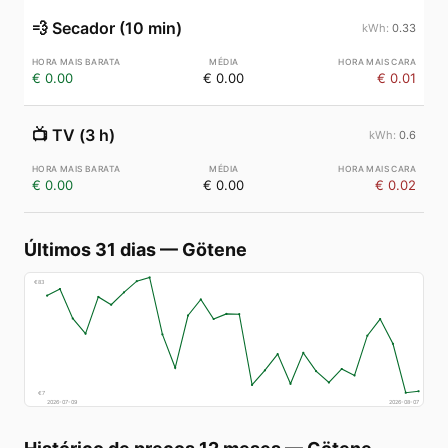
💨
Secador (10 min)
0.33
€ 0.00
€ 0.00
€ 0.01
📺
TV (3 h)
0.6
€ 0.00
€ 0.00
€ 0.02
Últimos 31 dias
—
Götene
€
83
€
7
2026-07-09
2026-08-07