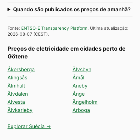
Quando são publicados os preços de amanhã?
Fonte
:
ENTSO-E Transparency Platform
.
Última atualização
:
2026-08-07
(
CEST
).
Preços de eletricidade em cidades perto de
Götene
Åkersberga
Älvsbyn
Alingsås
Åmål
Älmhult
Aneby
Älvdalen
Ånge
Alvesta
Ängelholm
Älvkarleby
Arboga
Explorar Suécia →