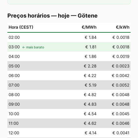
Preços horários — hoje
—
Götene
Hora (CEST)
€/MWh
€/kWh
02
:00
€ 1.84
€ 0.0018
03
:00
€ 1.81
€ 0.0018
← mais barato
04
:00
€ 1.86
€ 0.0019
05
:00
€ 2.28
€ 0.0023
06
:00
€ 4.22
€ 0.0042
07
:00
€ 5.19
€ 0.0052
08
:00
€ 4.82
€ 0.0048
09
:00
€ 4.83
€ 0.0048
10
:00
€ 4.54
€ 0.0045
11
:00
€ 4.62
€ 0.0046
12
:00
€ 4.14
€ 0.0041