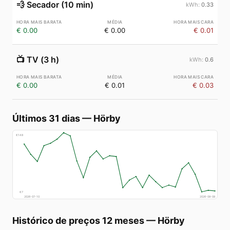
💨
Secador (10 min)
0.33
€ 0.00
€ 0.00
€ 0.01
📺
TV (3 h)
0.6
€ 0.00
€ 0.01
€ 0.03
Últimos 31 dias
—
Hörby
€
148
€
7
2026-07-10
2026-08-08
Histórico de preços 12 meses
—
Hörby