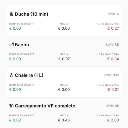
🚿
Duche (10 min)
6
€ 0.00
€ 0.06
€ 0.27
🛁
Banho
7.5
€ 0.00
€ 0.07
€ 0.34
💧
Chaleira (1 L)
0.12
€ 0.00
€ 0.00
€ 0.01
🔌
Carregamento VE completo
45
€ 0.02
€ 0.43
€ 2.03