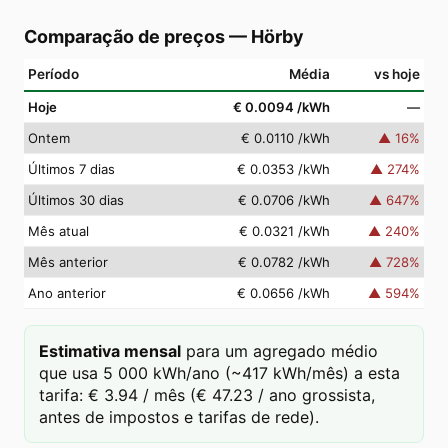
Comparação de preços
—
Hörby
Período
Média
vs hoje
Hoje
€ 0.0094
/kWh
—
Ontem
€ 0.0110
/kWh
▲
16
%
Últimos 7 dias
€ 0.0353
/kWh
▲
274
%
Últimos 30 dias
€ 0.0706
/kWh
▲
647
%
Mês atual
€ 0.0321
/kWh
▲
240
%
Mês anterior
€ 0.0782
/kWh
▲
728
%
Ano anterior
€ 0.0656
/kWh
▲
594
%
Estimativa mensal
para um agregado médio
que usa 5 000 kWh/ano (~417 kWh/mês) a esta
tarifa: € 3.94 / mês (€ 47.23 / ano grossista,
antes de impostos e tarifas de rede).