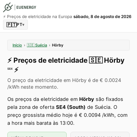
⚡️ Preços de eletricidade na Europa
sábado, 8 de agosto de 2026
🇵🇹
PT
▾
Início
›
🇸🇪
Suécia
›
Hörby
⚡️
Preços de eletricidade
🇸🇪
Hörby
⚡️
SE4
O preço da eletricidade em Hörby é de € 0.0024
/kWh neste momento.
Os preços da eletricidade em
Hörby
são fixados
pela zona de oferta
SE4 (South)
de Suécia. O
preço grossista médio hoje é € 0.0094 /kWh, com
a hora mais barata às 13:00.