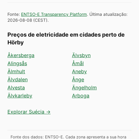
Fonte
:
ENTSO-E Transparency Platform
.
Última atualização
:
2026-08-08
(
CEST
).
Preços de eletricidade em cidades perto de
Hörby
Åkersberga
Älvsbyn
Alingsås
Åmål
Älmhult
Aneby
Älvdalen
Ånge
Alvesta
Ängelholm
Älvkarleby
Arboga
Explorar Suécia →
Fonte dos dados: ENTSO-E. Cada zona apresenta a sua hora