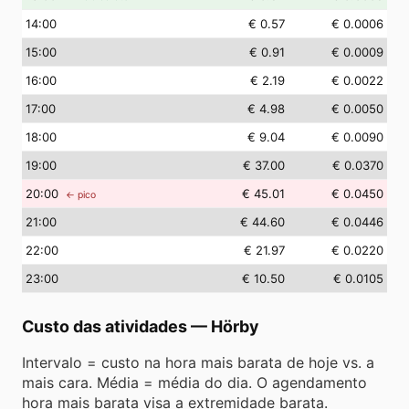
14
:00
€ 0.57
€ 0.0006
15
:00
€ 0.91
€ 0.0009
16
:00
€ 2.19
€ 0.0022
17
:00
€ 4.98
€ 0.0050
18
:00
€ 9.04
€ 0.0090
19
:00
€ 37.00
€ 0.0370
20
:00
€ 45.01
€ 0.0450
← pico
21
:00
€ 44.60
€ 0.0446
22
:00
€ 21.97
€ 0.0220
23
:00
€ 10.50
€ 0.0105
Custo das atividades
—
Hörby
Intervalo = custo na hora mais barata de hoje vs. a
mais cara. Média = média do dia. O agendamento
hora mais barata visa a extremidade barata.