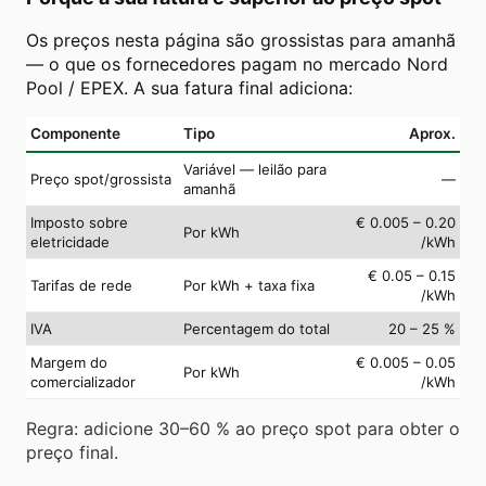
Os preços nesta página são grossistas para amanhã
— o que os fornecedores pagam no mercado Nord
Pool / EPEX. A sua fatura final adiciona:
Componente
Tipo
Aprox.
Variável — leilão para
Preço spot/grossista
—
amanhã
Imposto sobre
€ 0.005 – 0.20
Por kWh
eletricidade
/kWh
€ 0.05 – 0.15
Tarifas de rede
Por kWh + taxa fixa
/kWh
IVA
Percentagem do total
20 – 25 %
Margem do
€ 0.005 – 0.05
Por kWh
comercializador
/kWh
Regra: adicione 30–60 % ao preço spot para obter o
preço final.