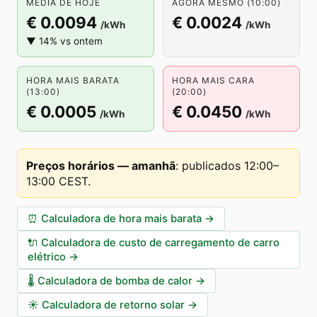
MÉDIA DE HOJE
AGORA MESMO (10:00)
€ 0.0094
€ 0.0024
/kWh
/kWh
▼ 14% vs ontem
HORA MAIS BARATA
HORA MAIS CARA
(13:00)
(20:00)
€ 0.0005
€ 0.0450
/kWh
/kWh
Preços horários — amanhã
:
publicados 12:00–
13:00 CEST
.
⏰
Calculadora de hora mais barata
→
🔌
Calculadora de custo de carregamento de carro
elétrico
→
🌡️
Calculadora de bomba de calor
→
☀️
Calculadora de retorno solar
→