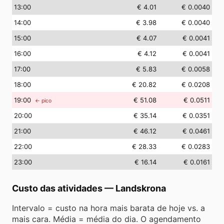
13
:00
€ 4.01
€ 0.0040
14
:00
€ 3.98
€ 0.0040
15
:00
€ 4.07
€ 0.0041
16
:00
€ 4.12
€ 0.0041
17
:00
€ 5.83
€ 0.0058
18
:00
€ 20.82
€ 0.0208
19
:00
€ 51.08
€ 0.0511
← pico
20
:00
€ 35.14
€ 0.0351
21
:00
€ 46.12
€ 0.0461
22
:00
€ 28.33
€ 0.0283
23
:00
€ 16.14
€ 0.0161
Custo das atividades
—
Landskrona
Intervalo = custo na hora mais barata de hoje vs. a
mais cara. Média = média do dia. O agendamento