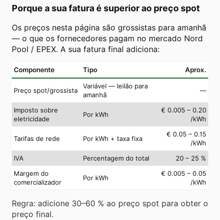
Porque a sua fatura é superior ao preço spot
Os preços nesta página são grossistas para amanhã
— o que os fornecedores pagam no mercado Nord
Pool / EPEX. A sua fatura final adiciona:
Componente
Tipo
Aprox.
Variável — leilão para
Preço spot/grossista
—
amanhã
Imposto sobre
€ 0.005 – 0.20
Por kWh
eletricidade
/kWh
€ 0.05 – 0.15
Tarifas de rede
Por kWh + taxa fixa
/kWh
IVA
Percentagem do total
20 – 25 %
Margem do
€ 0.005 – 0.05
Por kWh
comercializador
/kWh
Regra: adicione 30–60 % ao preço spot para obter o
preço final.