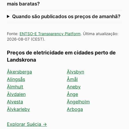
mais baratas?
Quando são publicados os preços de amanhã?
Fonte
:
ENTSO-E Transparency Platform
.
Última atualização
:
2026-08-07
(
CEST
).
Preços de eletricidade em cidades perto de
Landskrona
Åkersberga
Älvsbyn
Alingsås
Åmål
Älmhult
Aneby
Älvdalen
Ånge
Alvesta
Ängelholm
Älvkarleby
Arboga
Explorar Suécia →