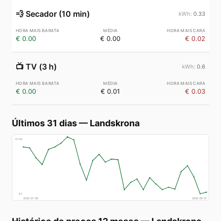
💨
Secador (10 min)
0.33
€ 0.00
€ 0.00
€ 0.02
📺
TV (3 h)
0.6
€ 0.00
€ 0.01
€ 0.03
Últimos 31 dias
—
Landskrona
€
148
€
7
2026-07-09
2026-08-07