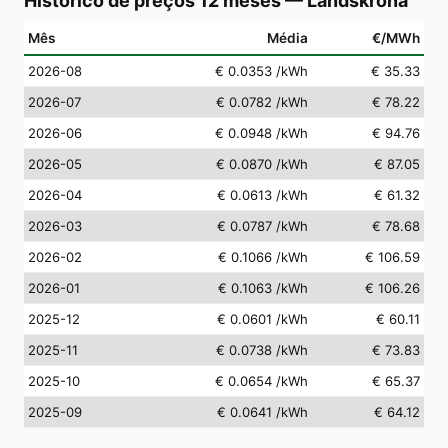
Histórico de preços 12 meses
—
Landskrona
Mês
Média
€/MWh
2026-08
€ 0.0353
/kWh
€ 35.33
2026-07
€ 0.0782
/kWh
€ 78.22
2026-06
€ 0.0948
/kWh
€ 94.76
2026-05
€ 0.0870
/kWh
€ 87.05
2026-04
€ 0.0613
/kWh
€ 61.32
2026-03
€ 0.0787
/kWh
€ 78.68
2026-02
€ 0.1066
/kWh
€ 106.59
2026-01
€ 0.1063
/kWh
€ 106.26
2025-12
€ 0.0601
/kWh
€ 60.11
2025-11
€ 0.0738
/kWh
€ 73.83
2025-10
€ 0.0654
/kWh
€ 65.37
2025-09
€ 0.0641
/kWh
€ 64.12