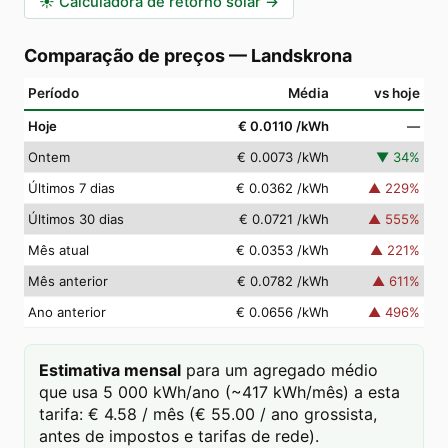
☀️
Calculadora de retorno solar
→
Comparação de preços
—
Landskrona
Período
Média
vs hoje
Hoje
€ 0.0110
/kWh
—
Ontem
€ 0.0073
/kWh
▼
34
%
Últimos 7 dias
€ 0.0362
/kWh
▲
229
%
Últimos 30 dias
€ 0.0721
/kWh
▲
555
%
Mês atual
€ 0.0353
/kWh
▲
221
%
Mês anterior
€ 0.0782
/kWh
▲
611
%
Ano anterior
€ 0.0656
/kWh
▲
496
%
Estimativa mensal
para um agregado médio
que usa 5 000 kWh/ano (~417 kWh/mês) a esta
tarifa: € 4.58 / mês (€ 55.00 / ano grossista,
antes de impostos e tarifas de rede).