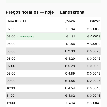
Preços horários — hoje
—
Landskrona
Hora (CEST)
€/MWh
€/kWh
02
:00
€ 1.84
€ 0.0018
03
:00
€ 1.81
€ 0.0018
← mais barato
04
:00
€ 1.86
€ 0.0019
05
:00
€ 2.30
€ 0.0023
06
:00
€ 4.29
€ 0.0043
07
:00
€ 5.28
€ 0.0053
08
:00
€ 4.89
€ 0.0049
09
:00
€ 4.85
€ 0.0048
10
:00
€ 4.54
€ 0.0045
11
:00
€ 4.62
€ 0.0046
12
:00
€ 4.14
€ 0.0041