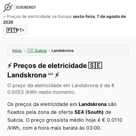
⚡️ Preços de eletricidade na Europa
sexta-feira, 7 de agosto de
2026
🇵🇹
PT
▾
Início
›
🇸🇪
Suécia
›
Landskrona
⚡️
Preços de eletricidade
🇸🇪
Landskrona
⚡️
SE4
O preço da eletricidade em Landskrona é de €
0.0053 /kWh neste momento.
Os preços da eletricidade em
Landskrona
são
fixados pela zona de oferta
SE4 (South)
de
Suécia. O preço grossista médio hoje é € 0.0110
/kWh, com a hora mais barata às 03:00.