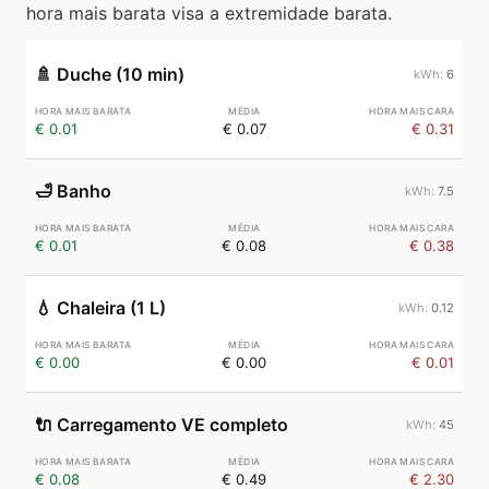
hora mais barata visa a extremidade barata.
🚿
Duche (10 min)
6
€ 0.01
€ 0.07
€ 0.31
🛁
Banho
7.5
€ 0.01
€ 0.08
€ 0.38
💧
Chaleira (1 L)
0.12
€ 0.00
€ 0.00
€ 0.01
🔌
Carregamento VE completo
45
€ 0.08
€ 0.49
€ 2.30