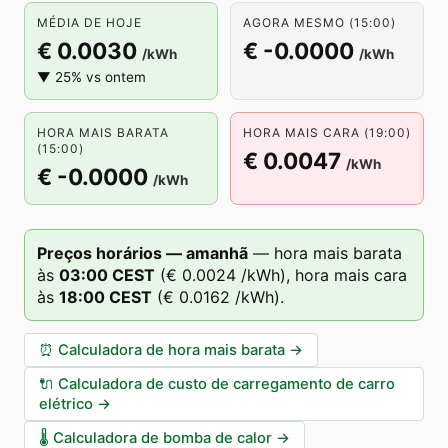
MÉDIA DE HOJE
AGORA MESMO (15:00)
€ 0.0030
€ -0.0000
/kWh
/kWh
▼ 25% vs ontem
HORA MAIS BARATA
HORA MAIS CARA (19:00)
(15:00)
€ 0.0047
/kWh
€ -0.0000
/kWh
Preços horários — amanhã
—
hora mais barata
às
03
:00
CEST
(
€ 0.0024
/kWh),
hora mais cara
às
18
:00
CEST
(
€ 0.0162
/kWh).
⏰
Calculadora de hora mais barata
→
🔌
Calculadora de custo de carregamento de carro
elétrico
→
🌡️
Calculadora de bomba de calor
→