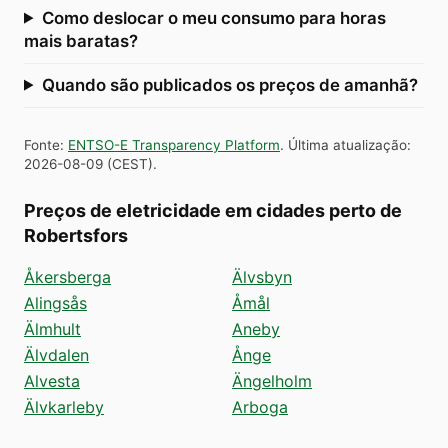
Como deslocar o meu consumo para horas
mais baratas?
Quando são publicados os preços de amanhã?
Fonte
:
ENTSO-E Transparency Platform
.
Última atualização
:
2026-08-09
(
CEST
).
Preços de eletricidade em cidades perto de
Robertsfors
Åkersberga
Älvsbyn
Alingsås
Åmål
Älmhult
Aneby
Älvdalen
Ånge
Alvesta
Ängelholm
Älvkarleby
Arboga