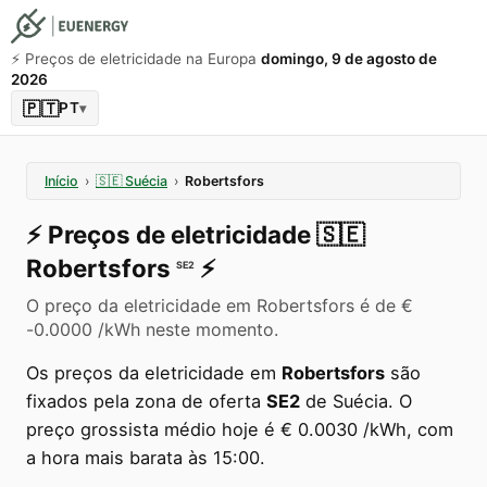
⚡️ Preços de eletricidade na Europa
domingo, 9 de agosto de
2026
🇵🇹
PT
▾
Início
›
🇸🇪
Suécia
›
Robertsfors
⚡️
Preços de eletricidade
🇸🇪
Robertsfors
⚡️
SE2
O preço da eletricidade em Robertsfors é de €
-0.0000 /kWh neste momento.
Os preços da eletricidade em
Robertsfors
são
fixados pela zona de oferta
SE2
de Suécia. O
preço grossista médio hoje é € 0.0030 /kWh, com
a hora mais barata às 15:00.