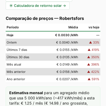
☀️
Calculadora de retorno solar
→
Comparação de preços
—
Robertsfors
Período
Média
vs hoje
Hoje
€ 0.0030
/kWh
—
Ontem
€ 0.0040
/kWh
▲
33
%
Últimos 7 dias
€ 0.0155
/kWh
▲
419
%
Últimos 30 dias
€ 0.0135
/kWh
▲
350
%
Mês atual
€ 0.0149
/kWh
▲
396
%
Mês anterior
€ 0.0156
/kWh
▲
422
%
Ano anterior
€ 0.0207
/kWh
▲
591
%
Estimativa mensal
para um agregado médio
que usa 5 000 kWh/ano (~417 kWh/mês) a esta
tarifa: € 1.25 / mês (€ 14.98 / ano grossista,