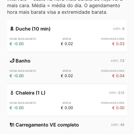
mais cara. Média = média do dia. O agendamento
hora mais barata visa a extremidade barata.
🚿
Duche (10 min)
6
€ -0.00
€ 0.02
€ 0.03
🛁
Banho
7.5
€ -0.00
€ 0.02
€ 0.04
💧
Chaleira (1 L)
0.12
€ -0.00
€ 0.00
€ 0.00
🔌
Carregamento VE completo
45