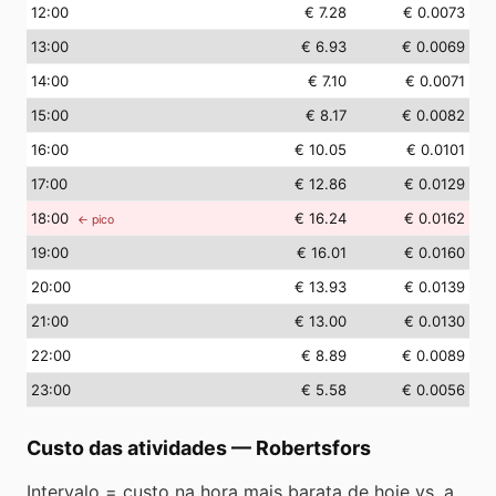
12
:00
€ 7.28
€ 0.0073
13
:00
€ 6.93
€ 0.0069
14
:00
€ 7.10
€ 0.0071
15
:00
€ 8.17
€ 0.0082
16
:00
€ 10.05
€ 0.0101
17
:00
€ 12.86
€ 0.0129
18
:00
€ 16.24
€ 0.0162
← pico
19
:00
€ 16.01
€ 0.0160
20
:00
€ 13.93
€ 0.0139
21
:00
€ 13.00
€ 0.0130
22
:00
€ 8.89
€ 0.0089
23
:00
€ 5.58
€ 0.0056
Custo das atividades
—
Robertsfors
Intervalo = custo na hora mais barata de hoje vs. a