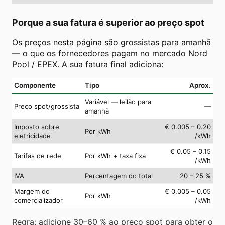
Porque a sua fatura é superior ao preço spot
Os preços nesta página são grossistas para amanhã
— o que os fornecedores pagam no mercado Nord
Pool / EPEX. A sua fatura final adiciona:
Componente
Tipo
Aprox.
Variável — leilão para
Preço spot/grossista
—
amanhã
Imposto sobre
€ 0.005 – 0.20
Por kWh
eletricidade
/kWh
€ 0.05 – 0.15
Tarifas de rede
Por kWh + taxa fixa
/kWh
IVA
Percentagem do total
20 – 25 %
Margem do
€ 0.005 – 0.05
Por kWh
comercializador
/kWh
Regra: adicione 30–60 % ao preço spot para obter o