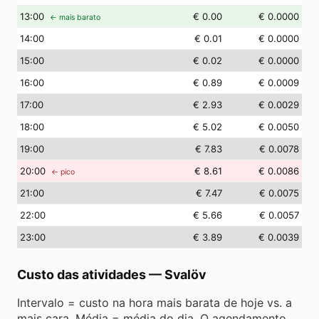
13
:00
€ 0.00
€ 0.0000
← mais barato
14
:00
€ 0.01
€ 0.0000
15
:00
€ 0.02
€ 0.0000
16
:00
€ 0.89
€ 0.0009
17
:00
€ 2.93
€ 0.0029
18
:00
€ 5.02
€ 0.0050
19
:00
€ 7.83
€ 0.0078
20
:00
€ 8.61
€ 0.0086
← pico
21
:00
€ 7.47
€ 0.0075
22
:00
€ 5.66
€ 0.0057
23
:00
€ 3.89
€ 0.0039
Custo das atividades
—
Svalöv
Intervalo = custo na hora mais barata de hoje vs. a
mais cara. Média = média do dia. O agendamento