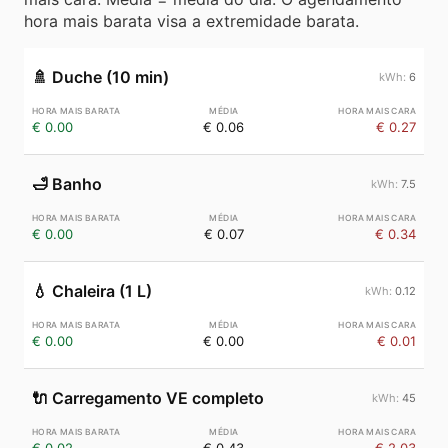
hora mais barata visa a extremidade barata.
🚿
Duche (10 min)
6
€ 0.00
€ 0.06
€ 0.27
🛁
Banho
7.5
€ 0.00
€ 0.07
€ 0.34
💧
Chaleira (1 L)
0.12
€ 0.00
€ 0.00
€ 0.01
🔌
Carregamento VE completo
45