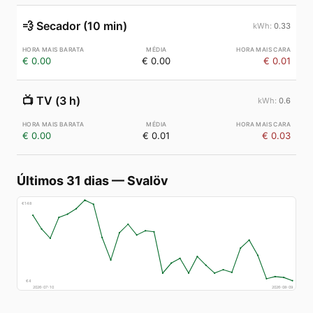
💨
Secador (10 min)
0.33
€ 0.00
€ 0.00
€ 0.01
📺
TV (3 h)
0.6
€ 0.00
€ 0.01
€ 0.03
Últimos 31 dias
—
Svalöv
€
148
€
4
2026-07-10
2026-08-09