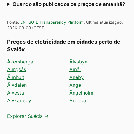
Quando são publicados os preços de amanhã?
Fonte
:
ENTSO-E Transparency Platform
.
Última atualização
:
2026-08-08
(
CEST
).
Preços de eletricidade em cidades perto de
Svalöv
Åkersberga
Älvsbyn
Alingsås
Åmål
Älmhult
Aneby
Älvdalen
Ånge
Alvesta
Ängelholm
Älvkarleby
Arboga
Explorar Suécia →