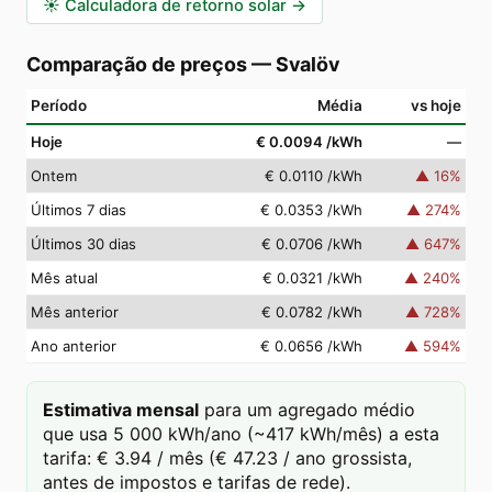
☀️
Calculadora de retorno solar
→
Comparação de preços
—
Svalöv
Período
Média
vs hoje
Hoje
€ 0.0094
/kWh
—
Ontem
€ 0.0110
/kWh
▲
16
%
Últimos 7 dias
€ 0.0353
/kWh
▲
274
%
Últimos 30 dias
€ 0.0706
/kWh
▲
647
%
Mês atual
€ 0.0321
/kWh
▲
240
%
Mês anterior
€ 0.0782
/kWh
▲
728
%
Ano anterior
€ 0.0656
/kWh
▲
594
%
Estimativa mensal
para um agregado médio
que usa 5 000 kWh/ano (~417 kWh/mês) a esta
tarifa: € 3.94 / mês (€ 47.23 / ano grossista,
antes de impostos e tarifas de rede).