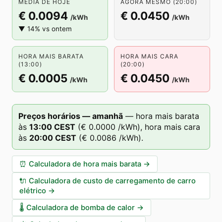
MÉDIA DE HOJE
AGORA MESMO (20:00)
€ 0.0094
€ 0.0450
/kWh
/kWh
▼ 14% vs ontem
HORA MAIS BARATA
HORA MAIS CARA
(13:00)
(20:00)
€ 0.0005
€ 0.0450
/kWh
/kWh
Preços horários — amanhã
—
hora mais barata
às
13
:00
CEST
(
€ 0.0000
/kWh),
hora mais cara
às
20
:00
CEST
(
€ 0.0086
/kWh).
⏰
Calculadora de hora mais barata
→
🔌
Calculadora de custo de carregamento de carro
elétrico
→
🌡️
Calculadora de bomba de calor
→