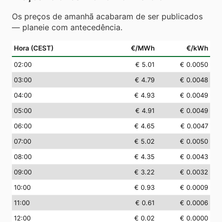
Os preços de amanhã acabaram de ser publicados
— planeie com antecedência.
Hora (CEST)
€/MWh
€/kWh
02
:00
€ 5.01
€ 0.0050
03
:00
€ 4.79
€ 0.0048
04
:00
€ 4.93
€ 0.0049
05
:00
€ 4.91
€ 0.0049
06
:00
€ 4.65
€ 0.0047
07
:00
€ 5.02
€ 0.0050
08
:00
€ 4.35
€ 0.0043
09
:00
€ 3.22
€ 0.0032
10
:00
€ 0.93
€ 0.0009
11
:00
€ 0.61
€ 0.0006
12
:00
€ 0.02
€ 0.0000