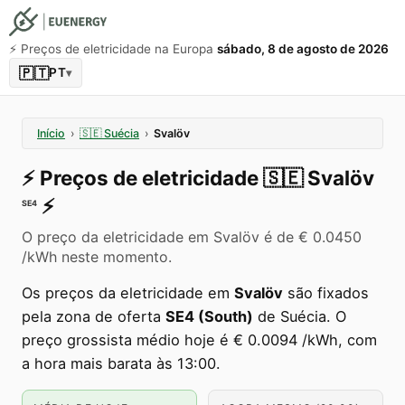
⚡️ Preços de eletricidade na Europa
sábado, 8 de agosto de 2026
🇵🇹
PT
▾
Início
›
🇸🇪
Suécia
›
Svalöv
⚡️
Preços de eletricidade
🇸🇪
Svalöv
⚡️
SE4
O preço da eletricidade em Svalöv é de € 0.0450
/kWh neste momento.
Os preços da eletricidade em
Svalöv
são fixados
pela zona de oferta
SE4 (South)
de Suécia. O
preço grossista médio hoje é € 0.0094 /kWh, com
a hora mais barata às 13:00.