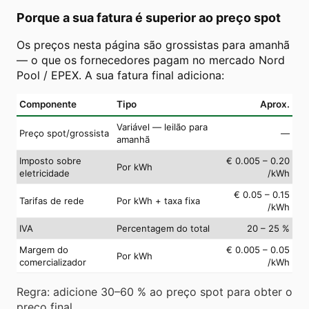
Porque a sua fatura é superior ao preço spot
Os preços nesta página são grossistas para amanhã
— o que os fornecedores pagam no mercado Nord
Pool / EPEX. A sua fatura final adiciona:
Componente
Tipo
Aprox.
Variável — leilão para
Preço spot/grossista
—
amanhã
Imposto sobre
€ 0.005 – 0.20
Por kWh
eletricidade
/kWh
€ 0.05 – 0.15
Tarifas de rede
Por kWh + taxa fixa
/kWh
IVA
Percentagem do total
20 – 25 %
Margem do
€ 0.005 – 0.05
Por kWh
comercializador
/kWh
Regra: adicione 30–60 % ao preço spot para obter o
preço final.