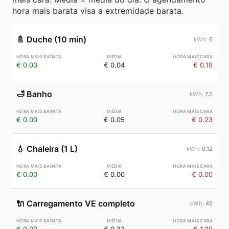
hora mais barata visa a extremidade barata.
🚿
Duche (10 min)
6
€ 0.00
€ 0.04
€ 0.19
🛁
Banho
7.5
€ 0.00
€ 0.05
€ 0.23
💧
Chaleira (1 L)
0.12
€ 0.00
€ 0.00
€ 0.00
🔌
Carregamento VE completo
45