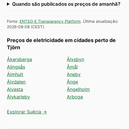
Quando são publicados os preços de amanhã?
Fonte
:
ENTSO-E Transparency Platform
.
Última atualização
:
2026-08-08
(
CEST
).
Preços de eletricidade em cidades perto de
Tjörn
Åkersberga
Älvsbyn
Alingsås
Åmål
Älmhult
Aneby
Älvdalen
Ånge
Alvesta
Ängelholm
Älvkarleby
Arboga
Explorar Suécia →