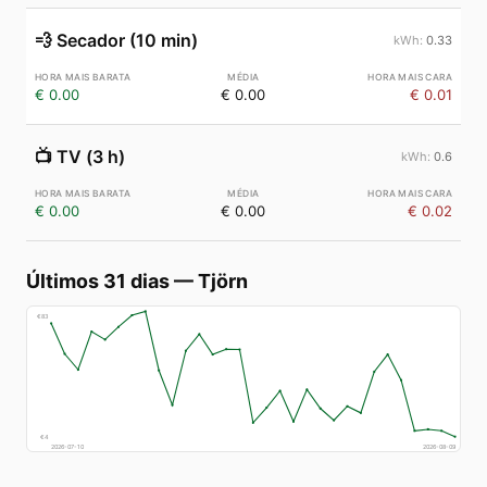
💨
Secador (10 min)
0.33
€ 0.00
€ 0.00
€ 0.01
📺
TV (3 h)
0.6
€ 0.00
€ 0.00
€ 0.02
Últimos 31 dias
—
Tjörn
€
83
€
4
2026-07-10
2026-08-09