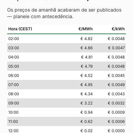
Os preços de amanhã acabaram de ser publicados
— planeie com antecedência.
Hora (CEST)
€/MWh
€/kWh
02
:00
€ 4.82
€ 0.0048
03
:00
€ 4.66
€ 0.0047
04
:00
€ 4.81
€ 0.0048
05
:00
€ 4.79
€ 0.0048
06
:00
€ 4.52
€ 0.0045
07
:00
€ 4.95
€ 0.0049
08
:00
€ 4.34
€ 0.0043
09
:00
€ 3.22
€ 0.0032
10
:00
€ 0.94
€ 0.0009
11
:00
€ 0.62
€ 0.0006
12
:00
€ 0.02
€ 0.0000