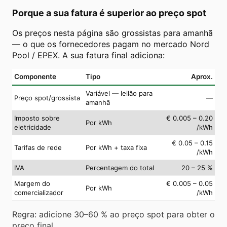
Porque a sua fatura é superior ao preço spot
Os preços nesta página são grossistas para amanhã
— o que os fornecedores pagam no mercado Nord
Pool / EPEX. A sua fatura final adiciona:
Componente
Tipo
Aprox.
Variável — leilão para
Preço spot/grossista
—
amanhã
Imposto sobre
€ 0.005 – 0.20
Por kWh
eletricidade
/kWh
€ 0.05 – 0.15
Tarifas de rede
Por kWh + taxa fixa
/kWh
IVA
Percentagem do total
20 – 25 %
Margem do
€ 0.005 – 0.05
Por kWh
comercializador
/kWh
Regra: adicione 30–60 % ao preço spot para obter o
preço final.