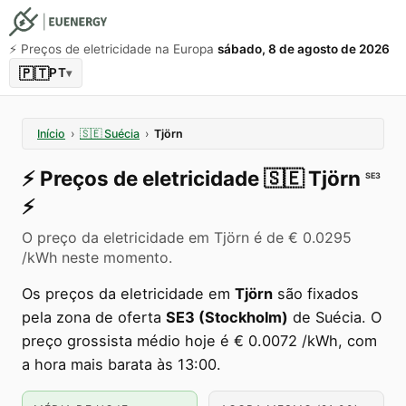
⚡️ Preços de eletricidade na Europa
sábado, 8 de agosto de 2026
🇵🇹
PT
▾
Início
›
🇸🇪
Suécia
›
Tjörn
⚡️
Preços de eletricidade
🇸🇪
Tjörn
SE3
⚡️
O preço da eletricidade em Tjörn é de € 0.0295
/kWh neste momento.
Os preços da eletricidade em
Tjörn
são fixados
pela zona de oferta
SE3 (Stockholm)
de Suécia. O
preço grossista médio hoje é € 0.0072 /kWh, com
a hora mais barata às 13:00.