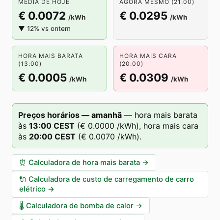
MÉDIA DE HOJE
AGORA MESMO (21:00)
€ 0.0072
€ 0.0295
/kWh
/kWh
▼ 12% vs ontem
HORA MAIS BARATA
HORA MAIS CARA
(13:00)
(20:00)
€ 0.0005
€ 0.0309
/kWh
/kWh
Preços horários — amanhã
—
hora mais barata
às
13
:00
CEST
(
€ 0.0000
/kWh),
hora mais cara
às
20
:00
CEST
(
€ 0.0070
/kWh).
⏰
Calculadora de hora mais barata
→
🔌
Calculadora de custo de carregamento de carro
elétrico
→
🌡️
Calculadora de bomba de calor
→