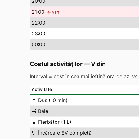
20
:00
21
:00
← vârf
22
:00
23
:00
00
:00
Costul activităților
—
Vidin
Interval = cost în cea mai ieftină oră de azi v
Activitate
🚿
Duș (10 min)
🛁
Baie
💧
Fierbător (1 L)
🔌
Încărcare EV completă