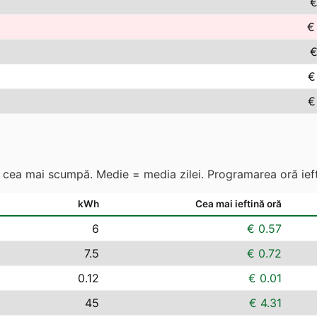
€
€
€
€
€
s. cea mai scumpă. Medie = media zilei. Programarea oră ieft
kWh
Cea mai ieftină oră
6
€ 0.57
7.5
€ 0.72
0.12
€ 0.01
45
€ 4.31