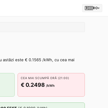
🇷🇴
RO
▾
u astăzi este € 0.1565 /kWh, cu cea mai
CEA MAI SCUMPĂ ORĂ (21:00)
€ 0.2498
/kWh