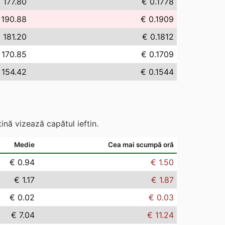
 177.80
€ 0.1778
 190.88
€ 0.1909
 181.20
€ 0.1812
 170.85
€ 0.1709
 154.42
€ 0.1544
ină vizează capătul ieftin.
Medie
Cea mai scumpă oră
€ 0.94
€ 1.50
€ 1.17
€ 1.87
€ 0.02
€ 0.03
€ 7.04
€ 11.24