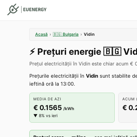
Acasă
›
🇧🇬
Bulgaria
›
Vidin
⚡️
Prețuri energie
🇧🇬
Vid
Prețul electricității în Vidin este chiar acum €
Prețurile electricității în
Vidin
sunt stabilite d
ieftină oră la 13:00.
MEDIA DE AZI
ACUM (
€ 0.1565
€ 0
/kWh
▼ 8% vs ieri