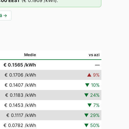
:00
EEST
(
€ 0.1909
/kWh).
ă
→
Medie
vs azi
€ 0.1565
/kWh
—
€ 0.1706
/kWh
▲
9
%
€ 0.1407
/kWh
▼
10
%
€ 0.1183
/kWh
▼
24
%
€ 0.1453
/kWh
▼
7
%
€ 0.1117
/kWh
▼
29
%
€ 0.0782
/kWh
▼
50
%