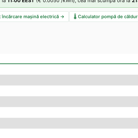
 la
11
:00
EEST
(
€ 0.0050
/kWh),
cea mai scumpă oră la
21
t încărcare mașină electrică
→
🌡️
Calculator pompă de căldur