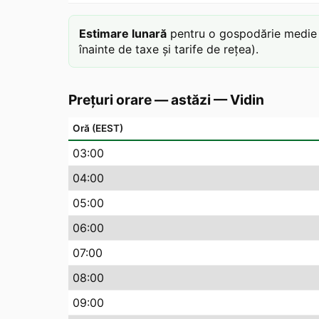
Estimare lunară
pentru o gospodărie medie c
înainte de taxe și tarife de rețea).
Prețuri orare — astăzi
—
Vidin
Oră (EEST)
03
:00
04
:00
05
:00
06
:00
07
:00
08
:00
09
:00