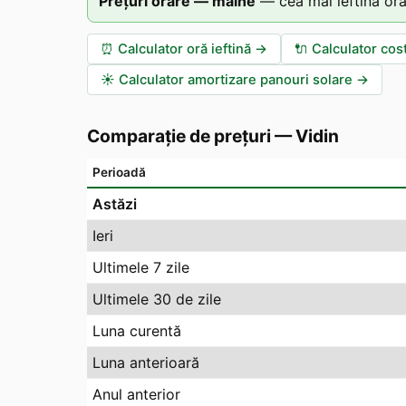
Prețuri orare — mâine
—
cea mai ieftină oră
⏰
Calculator oră ieftină
→
🔌
Calculator cos
☀️
Calculator amortizare panouri solare
→
Comparație de prețuri
—
Vidin
Perioadă
Astăzi
Ieri
Ultimele 7 zile
Ultimele 30 de zile
Luna curentă
Luna anterioară
Anul anterior