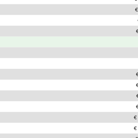
€
€
€