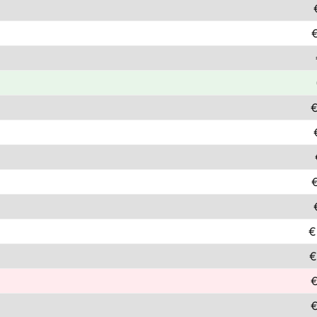
€
€
€
€
€