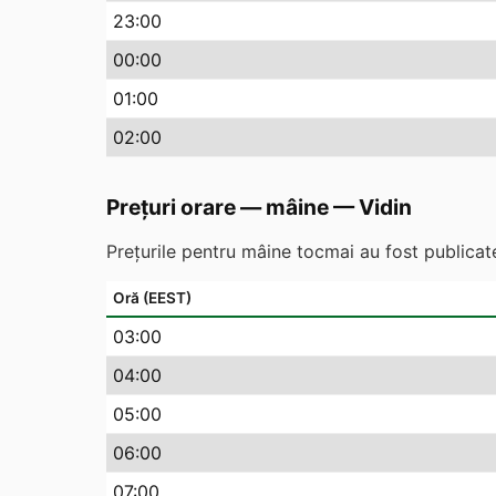
23
:00
00
:00
01
:00
02
:00
Prețuri orare — mâine
—
Vidin
Prețurile pentru mâine tocmai au fost publicate
Oră (EEST)
03
:00
04
:00
05
:00
06
:00
07
:00