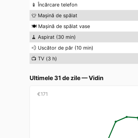
📱
Încărcare telefon
👕
Mașină de spălat
🍽️
Mașină de spălat vase
🧹
Aspirat (30 min)
💨
Uscător de păr (10 min)
📺
TV (3 h)
Ultimele 31 de zile
—
Vidin
€
171