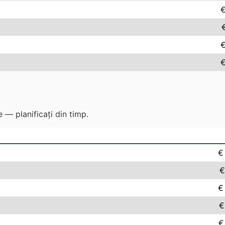
€
€
€
 — planificați din timp.
€
€
€
€
€