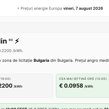
⚡️ Prețuri energie Europa
vineri, 7 august 2026
in
⚡️
BG
 0.2200 /kWh.
e zona de licitație
Bulgaria
din Bulgaria. Prețul angro medi
19:00)
CEA MAI IEFTINĂ ORĂ (13:00)
.2200
€ 0.0958
/kWh
/kWh