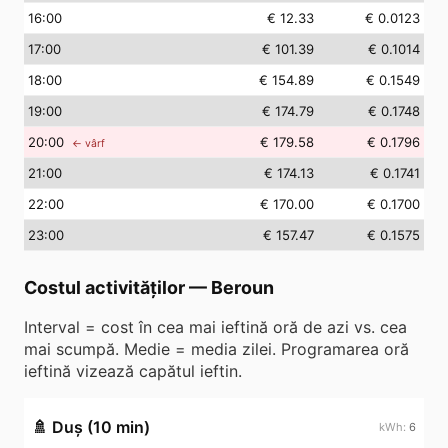
16
:00
€ 12.33
€ 0.0123
17
:00
€ 101.39
€ 0.1014
18
:00
€ 154.89
€ 0.1549
19
:00
€ 174.79
€ 0.1748
20
:00
€ 179.58
€ 0.1796
← vârf
21
:00
€ 174.13
€ 0.1741
22
:00
€ 170.00
€ 0.1700
23
:00
€ 157.47
€ 0.1575
Costul activităților
—
Beroun
Interval = cost în cea mai ieftină oră de azi vs. cea
mai scumpă. Medie = media zilei. Programarea oră
ieftină vizează capătul ieftin.
🚿
Duș (10 min)
6