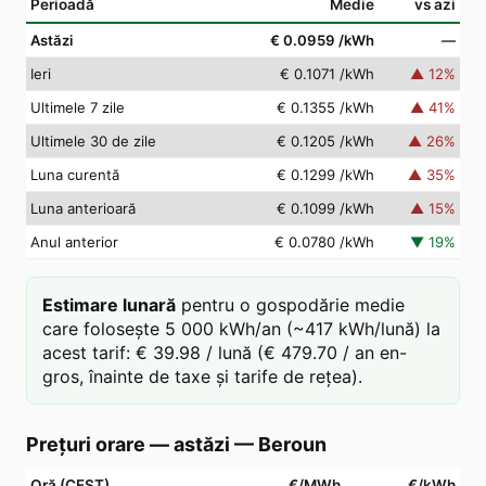
Perioadă
Medie
vs azi
Astăzi
€ 0.0959
/kWh
—
Ieri
€ 0.1071
/kWh
▲
12
%
Ultimele 7 zile
€ 0.1355
/kWh
▲
41
%
Ultimele 30 de zile
€ 0.1205
/kWh
▲
26
%
Luna curentă
€ 0.1299
/kWh
▲
35
%
Luna anterioară
€ 0.1099
/kWh
▲
15
%
Anul anterior
€ 0.0780
/kWh
▼
19
%
Estimare lunară
pentru o gospodărie medie
care folosește 5 000 kWh/an (~417 kWh/lună) la
acest tarif: € 39.98 / lună (€ 479.70 / an en-
gros, înainte de taxe și tarife de rețea).
Prețuri orare — astăzi
—
Beroun
Oră (CEST)
€/MWh
€/kWh