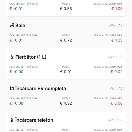
€ -0.01
€ 0.58
€ 1.08
🛁
Baie
7.5
€ -0.01
€ 0.72
€ 1.35
💧
Fierbător (1 L)
0.12
€ -0.00
€ 0.01
€ 0.02
🔌
Încărcare EV completă
45
€ -0.08
€ 4.32
€ 8.08
📱
Încărcare telefon
0.02