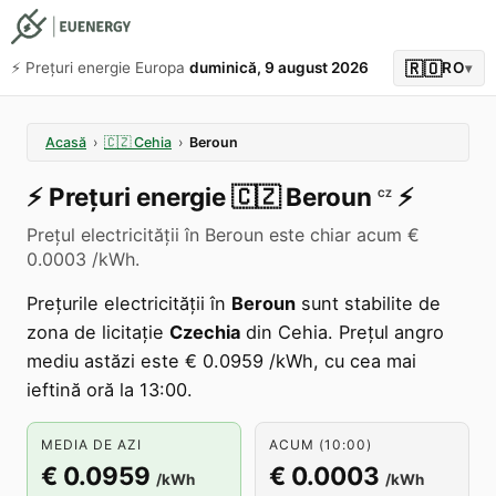
🇷🇴
⚡️ Prețuri energie Europa
duminică, 9 august 2026
RO
▾
Acasă
›
🇨🇿
Cehia
›
Beroun
⚡️
Prețuri energie
🇨🇿
Beroun
⚡️
CZ
Prețul electricității în Beroun este chiar acum €
0.0003 /kWh.
Prețurile electricității în
Beroun
sunt stabilite de
zona de licitație
Czechia
din Cehia. Prețul angro
mediu astăzi este € 0.0959 /kWh, cu cea mai
ieftină oră la 13:00.
MEDIA DE AZI
ACUM (10:00)
€ 0.0959
€ 0.0003
/kWh
/kWh