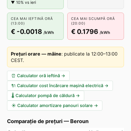
▼ 10% vs ieri
CEA MAI IEFTINĂ ORĂ
CEA MAI SCUMPĂ ORĂ
(13:00)
(20:00)
€ -0.0018
€ 0.1796
/kWh
/kWh
Prețuri orare — mâine
:
publicate la 12:00–13:00
CEST
.
⏰
Calculator oră ieftină
→
🔌
Calculator cost încărcare mașină electrică
→
🌡️
Calculator pompă de căldură
→
☀️
Calculator amortizare panouri solare
→
Comparație de prețuri
—
Beroun