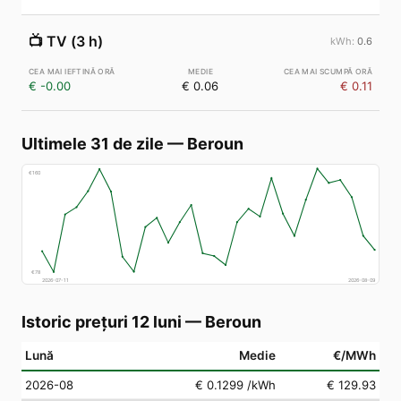
📺
TV (3 h)
0.6
€ -0.00
€ 0.06
€ 0.11
Ultimele 31 de zile
—
Beroun
€
160
€
78
2026-07-11
2026-08-09
Istoric prețuri 12 luni
—
Beroun
Lună
Medie
€/MWh
2026-08
€ 0.1299
/kWh
€ 129.93