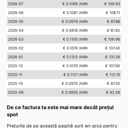
2026-07
€ 0.1099
/kWh
€ 109.93
2026-06
€ 0.1081
/kWh
€ 108.11
2026-05
€ 0.0979
/kWh
€ 97.88
2026-04
€ 0.0818
/kWh
€ 81.82
2026-03
€ 0.1100
/kWh
€ 109.96
2026-02
€ 0.1074
/kWh
€ 107.40
2026-01
€ 0.1313
/kWh
€ 131.26
2025-12
€ 0.1079
/kWh
€ 107.90
2025-11
€ 0.1121
/kWh
€ 112.15
2025-10
€ 0.0975
/kWh
€ 97.50
2025-09
€ 0.0926
/kWh
€ 92.58
De ce factura ta este mai mare decât prețul
spot
Prețurile de pe această pagină sunt en-gros pentru