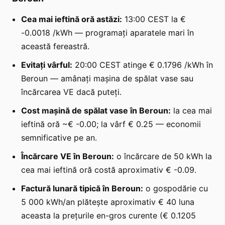
Cea mai ieftină oră astăzi:
13:00 CEST la €
-0.0018 /kWh — programați aparatele mari în
această fereastră.
Evitați vârful:
20:00 CEST atinge € 0.1796 /kWh în
Beroun — amânați mașina de spălat vase sau
încărcarea VE dacă puteți.
Cost mașină de spălat vase în Beroun:
la cea mai
ieftină oră ~€ -0.00; la vârf € 0.25 — economii
semnificative pe an.
Încărcare VE în Beroun:
o încărcare de 50 kWh la
cea mai ieftină oră costă aproximativ € -0.09.
Factură lunară tipică în Beroun:
o gospodărie cu
5 000 kWh/an plătește aproximativ € 40 luna
aceasta la prețurile en-gros curente (€ 0.1205