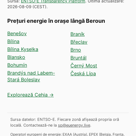
Sursă
:
ENTSO-E Transparency Platform
.
Ultima actualizare
:
2026-08-09
(
CEST
).
Prețuri energie în orașe lângă Beroun
Benešov
Braník
Bílina
Břeclav
Bílina Kyselka
Brno
Blansko
Bruntál
Bohumín
Černý Most
Brandýs nad Labem-
Česká Lípa
Stará Boleslav
Explorează Cehia →
Sursa datelor: ENTSO-E. Fiecare zonă afișează propria oră
locală.
Contactează-ne la
sp@euenergy.live
.
Operatori europeni de energie:
EXAA
(
Austria
)
,
EPEX
(
Belgia, Franța,