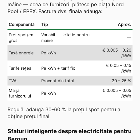
mâine — ceea ce furnizorii plătesc pe piața Nord
Pool / EPEX. Factura dvs. finală adaugă:
Componentă
Tip
Aprox.
Preț spot/en-
Variabil — licitație pentru
—
gros
mâine
€ 0.005 – 0.20
Taxă energie
Pe kWh
/kWh
€ 0.05 – 0.15
Tarife rețea
Pe kWh + tarif fix
/kWh
TVA
Procent din total
20 – 25 %
Marja
€ 0.005 – 0.05
Pe kWh
furnizorului
/kWh
Regulă: adaugă 30–60 % la prețul spot pentru a
obține prețul final.
Sfaturi inteligente despre electricitate pentru
Beroun