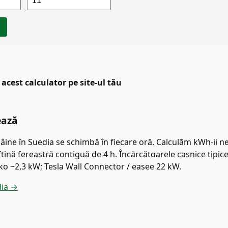
acest calculator pe site-ul tău
ează
âine în Suedia se schimbă în fiecare oră. Calculăm kWh-ii nec
ină fereastră contiguă de 4 h. Încărcătoarele casnice tipice
uko ~2,3 kW; Tesla Wall Connector / easee 22 kW.
dia →