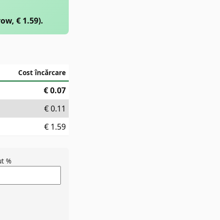
ow, € 1.59).
Cost încărcare
€
0.07
€
0.11
€
1.59
ut %