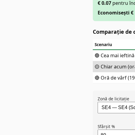
€
0.07
pentru în
Economisești € 
Comparație de c
Scenariu
🟢 Cea mai ieftină
🟡 Chiar acum (or
🔴 Oră de vârf (1
Zonă de licitație
Sfârșit %