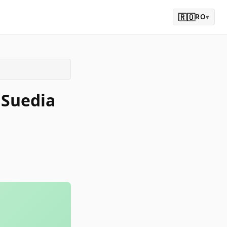
🇷🇴
RO
▾
 Suedia