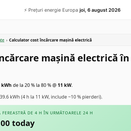
⚡️ Prețuri energie Europa
joi, 6 august 2026
nte
›
Calculator cost încărcare mașină electrică
încărcare mașină electrică în
kWh
de la 20 % la 80 %
@
11
kW
.
39.6 kWh (4 h la 11 kW, include ~10 % pierderi).
Ă FEREASTRĂ DE 4 H ÎN URMĂTOARELE 24 H
:00 today