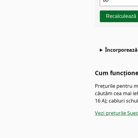
Recalculează
Încorporează 
Cum funcțion
Prețurile pentru m
căutăm cea mai ieft
16 A); cabluri sch
Vezi prețurile Sue