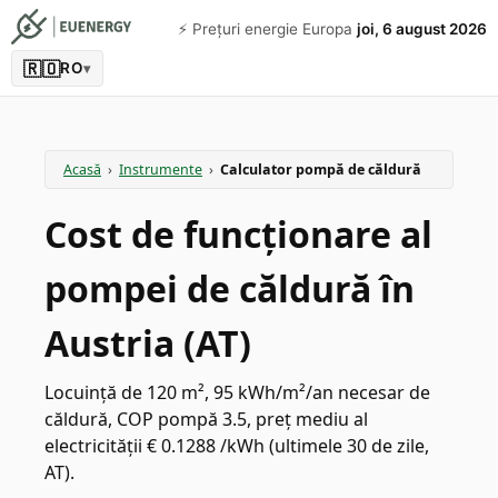
⚡️ Prețuri energie Europa
joi, 6 august 2026
🇷🇴
RO
▾
Acasă
›
Instrumente
›
Calculator pompă de căldură
Cost de funcționare al
pompei de căldură în
Austria (AT)
Locuință de 120 m², 95 kWh/m²/an necesar de
căldură, COP pompă 3.5, preț mediu al
electricității € 0.1288 /kWh (ultimele 30 de zile,
AT).