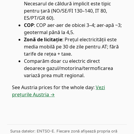
Necesarul de căldură implicit este tipic
pentru țară (NO/SE/FI 130–140, IT 80,
ES/PT/GR 60).
COP
:
COP aer-aer de obicei 3–4; aer-apă ~3;
geotermal până la 4,5.
Zonă de licitație
:
Prețul electricității este
media mobilă pe 30 de zile pentru AT; fără
tarife de rețea + taxe.
Comparăm doar cu electric direct
deoarece gazul/motorina/termoficarea
variază prea mult regional.
See
Austria
prices for the whole day:
Vezi
prețurile Austria →
Sursa datelor: ENTSO-E. Fiecare zonă afișează propria oră