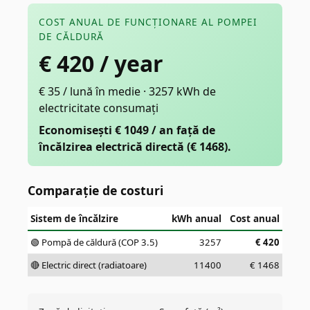
COST ANUAL DE FUNCȚIONARE AL POMPEI
DE CĂLDURĂ
€
420
/ year
€ 35 / lună în medie · 3257 kWh de
electricitate consumați
Economisești € 1049 / an față de
încălzirea electrică directă (€ 1468).
Comparație de costuri
Sistem de încălzire
kWh anual
Cost anual
🟢 Pompă de căldură (COP 3.5)
3257
€
420
🔴 Electric direct (radiatoare)
11400
€
1468