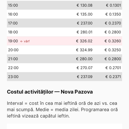
15
:00
€ 130.08
€ 0.1301
16
:00
€ 135.00
€ 0.1350
17
:00
€ 237.00
€ 0.2370
18
:00
€ 280.01
€ 0.2800
19
:00
€ 326.02
€ 0.3260
← vârf
20
:00
€ 324.99
€ 0.3250
21
:00
€ 280.00
€ 0.2800
22
:00
€ 270.07
€ 0.2701
23
:00
€ 237.09
€ 0.2371
Costul activităților
—
Nova Pazova
Interval = cost în cea mai ieftină oră de azi vs. cea
mai scumpă. Medie = media zilei. Programarea oră
ieftină vizează capătul ieftin.