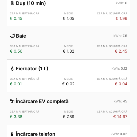
🚿
Duș (10 min)
6
€ 0.45
€ 1.05
€ 1.96
🛁
Baie
7.5
€ 0.56
€ 1.32
€ 2.45
💧
Fierbător (1 L)
0.12
€ 0.01
€ 0.02
€ 0.04
🔌
Încărcare EV completă
45
€ 3.38
€ 7.89
€ 14.67
📱
Încărcare telefon
0.02