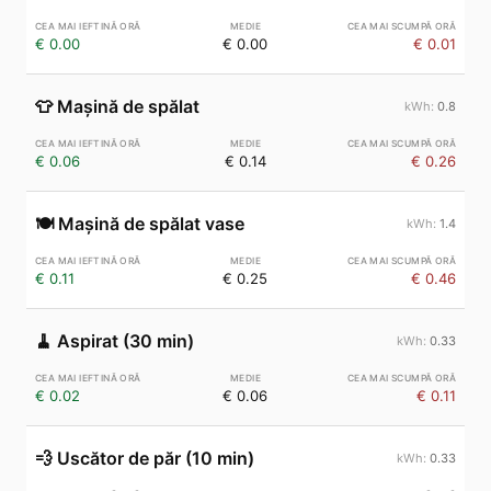
€ 0.00
€ 0.00
€ 0.01
👕
Mașină de spălat
0.8
€ 0.06
€ 0.14
€ 0.26
🍽️
Mașină de spălat vase
1.4
€ 0.11
€ 0.25
€ 0.46
🧹
Aspirat (30 min)
0.33
€ 0.02
€ 0.06
€ 0.11
💨
Uscător de păr (10 min)
0.33