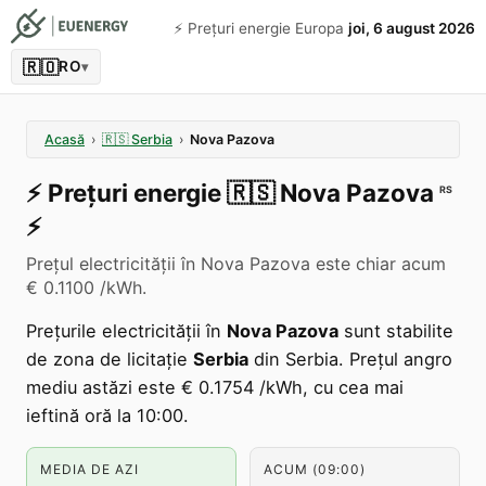
⚡️ Prețuri energie Europa
joi, 6 august 2026
🇷🇴
RO
▾
Acasă
›
🇷🇸
Serbia
›
Nova Pazova
⚡️
Prețuri energie
🇷🇸
Nova Pazova
RS
⚡️
Prețul electricității în Nova Pazova este chiar acum
€ 0.1100 /kWh.
Prețurile electricității în
Nova Pazova
sunt stabilite
de zona de licitație
Serbia
din Serbia. Prețul angro
mediu astăzi este € 0.1754 /kWh, cu cea mai
ieftină oră la 10:00.
MEDIA DE AZI
ACUM (09:00)