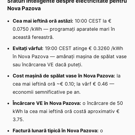
Sfaturi inteligente despre electricitate pentru
Nova Pazova
Cea mai ieftină oră astăzi:
10:00 CEST la €
0.0750 /kWh — programați aparatele mari în
această fereastră.
Evitați vârful:
19:00 CEST atinge € 0.3260 /kWh
în Nova Pazova — amânați mașina de spălat vase
sau încărcarea VE dacă puteți.
Cost mașină de spălat vase în Nova Pazova:
la
cea mai ieftină oră ~€ 0.10; la vârf € 0.46 —
economii semnificative pe an.
Încărcare VE în Nova Pazova:
o încărcare de 50
kWh la cea mai ieftină oră costă aproximativ €
3.75.
Factură lunară tipică în Nova Pazova:
o