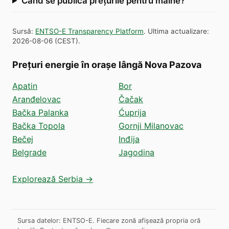
Când se publică prețurile pentru mâine?
Sursă
:
ENTSO-E Transparency Platform
.
Ultima actualizare
:
2026-08-06
(
CEST
).
Prețuri energie în orașe lângă Nova Pazova
Apatin
Bor
Aranđelovac
Čačak
Bačka Palanka
Ćuprija
Bačka Topola
Gornji Milanovac
Bečej
Inđija
Belgrade
Jagodina
Explorează Serbia →
Sursa datelor: ENTSO-E. Fiecare zonă afișează propria oră