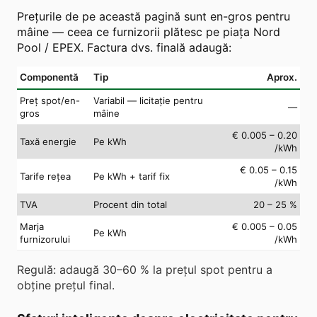
Prețurile de pe această pagină sunt en-gros pentru
mâine — ceea ce furnizorii plătesc pe piața Nord
Pool / EPEX. Factura dvs. finală adaugă:
Componentă
Tip
Aprox.
Preț spot/en-
Variabil — licitație pentru
—
gros
mâine
€ 0.005 – 0.20
Taxă energie
Pe kWh
/kWh
€ 0.05 – 0.15
Tarife rețea
Pe kWh + tarif fix
/kWh
TVA
Procent din total
20 – 25 %
Marja
€ 0.005 – 0.05
Pe kWh
furnizorului
/kWh
Regulă: adaugă 30–60 % la prețul spot pentru a
obține prețul final.