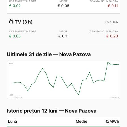
€ 0.02
€ 0.06
€ 0.11
📺
TV (3 h)
0.6
€ 0.05
€ 0.11
€ 0.20
Ultimele 31 de zile
—
Nova Pazova
€
185
€
58
2026-07-08
2026-08-06
Istoric prețuri 12 luni
—
Nova Pazova
Lună
Medie
€/MWh