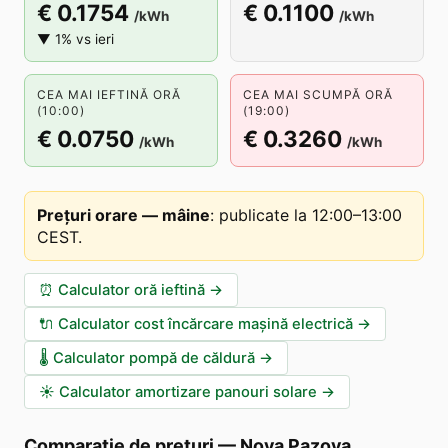
€ 0.1754
€ 0.1100
/kWh
/kWh
▼ 1% vs ieri
CEA MAI IEFTINĂ ORĂ
CEA MAI SCUMPĂ ORĂ
(10:00)
(19:00)
€ 0.0750
€ 0.3260
/kWh
/kWh
Prețuri orare — mâine
:
publicate la 12:00–13:00
CEST
.
⏰
Calculator oră ieftină
→
🔌
Calculator cost încărcare mașină electrică
→
🌡️
Calculator pompă de căldură
→
☀️
Calculator amortizare panouri solare
→
Comparație de prețuri
—
Nova Pazova