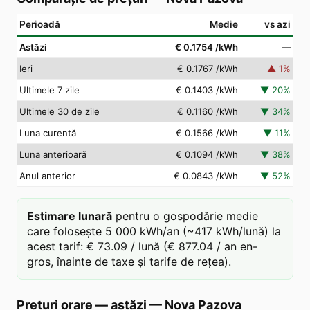
Perioadă
Medie
vs azi
Astăzi
€ 0.1754
/kWh
—
Ieri
€ 0.1767
/kWh
▲
1
%
Ultimele 7 zile
€ 0.1403
/kWh
▼
20
%
Ultimele 30 de zile
€ 0.1160
/kWh
▼
34
%
Luna curentă
€ 0.1566
/kWh
▼
11
%
Luna anterioară
€ 0.1094
/kWh
▼
38
%
Anul anterior
€ 0.0843
/kWh
▼
52
%
Estimare lunară
pentru o gospodărie medie
care folosește 5 000 kWh/an (~417 kWh/lună) la
acest tarif: € 73.09 / lună (€ 877.04 / an en-
gros, înainte de taxe și tarife de rețea).
Prețuri orare — astăzi
—
Nova Pazova