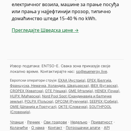
електричног возила, машине за прање посуђа
или прања у најјефтинији прозор, типично
домаћинство штеди 15–40 % по kWh.
Прегледајте Шведска цене →
Извор података: ENTSO-E. Свака зона приказује своје
локално време.
Контактирајте нас:
sp@euenergy.live
.
Европски оператори струје:
EXAA
(
Аустрија
)
,
EPEX
(
Белгија,
Француска, Немачка, Холандија, Швајцарска
)
,
IBEX
(
Бугарска
)
,
CROPEX
(
Хрватска
)
,
OTE
(
Чешка
)
,
GME
(
Италија
)
,
HENEX
(
Грчка
)
,
HUPX
(
Мађарска
)
,
Nord Pool Spot
(
Скандинавија и балтичке
земље
)
,
POLPX
(
Пољска
)
,
OPCOM
(
Румунија
)
,
SEEPEX
(
Србија
)
,
OMIE
(
Шпанија и Португал
)
,
OKTE
(
Словачка
)
,
SOUTHPOOL
(
Словенија
)
.
Чланци
·
Речник
·
Сви градови
·
Недељно
·
Приватност
·
Колачићи
·
О нама
·
Контакт
·
Потрошачки алати
·
API