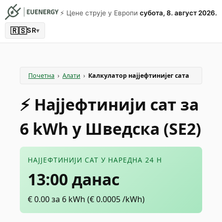
⚡️ Цене струје у Европи
субота, 8. август 2026.
🇷🇸
SR
▾
Почетна
›
Алати
›
Калкулатор најјефтинијег сата
⚡️ Најјефтинији сат за
6 kWh у Шведска (SE2)
НАЈЈЕФТИНИЈИ САТ У НАРЕДНА 24 H
13:00 данас
€
0.00
за 6 kWh
(€
0.0005
/kWh)