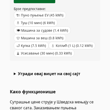
Брзе предпоставке:
🔌
Пуно пуњење EV
(
45
kWh)
🚿
Туш (10 мин)
(
6
kWh)
🍽️
Машина за судове
(
1.4
kWh)
👕
Машина за веш
(
0.8
kWh)
🛁
Купка
(
7.5
kWh)
💧
Котлић (1 L)
(
0.12
kWh)
🧹
Усисавање (30 мин)
(
0.33
kWh)
Угради овај виџет на свој сајт
Како функционише
Сутрашње цене струје у Шведска мењају се
сваког сата. Заказивањем пуњења