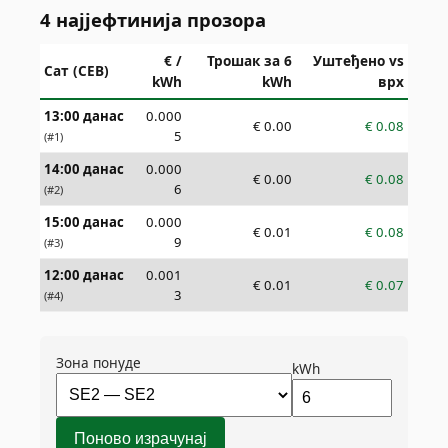
4 најјефтинија прозора
€ /
Трошак за 6
Уштеђено vs
Сат (СЕВ)
kWh
kWh
врх
13:00 данас
0.000
€
0.00
€
0.08
5
(#
1
)
14:00 данас
0.000
€
0.00
€
0.08
6
(#
2
)
15:00 данас
0.000
€
0.01
€
0.08
9
(#
3
)
12:00 данас
0.001
€
0.01
€
0.07
3
(#
4
)
Зона понуде
kWh
Поново израчунај