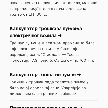
часа за пуњење електричног возила, машине
за прање посуђа или кувача воде. Цене
уживо са ENTSO-E.
Калкулатор трошкова пуњења
електричног возила
→
Трошак пуњења у реалном времену за било
које електрично возило у било којој
европској зони. 12 модела — Тесла,
Полестар, ID.3, Ioniq 5. Са ценом по 100 km.
Калкулатор топлотне пумпе
→
Годишњи трошак рада топлотне пумпе у
било којој европској зони. Упоређује са
директним електричним грејањем.
Прекогранична разлика цена
→