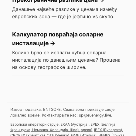
Данашње највеће разлике у ценама између
европских зона — где је јефтино vs скупо.
Калкулатор повраћаја соларне
инсталације
→
Колико брзо се исплати кућна соларна
инсталација по данашњим ценама? Процена
на основу географске ширине.
Извор података: ENTSO-E. Свака зона приказује своје
локално време.
Контактирајте нас:
sp@euenergy.live
.
Европски оператори струје:
EXAA
(
Аустрија
)
,
EPEX
(
Белгија,
Француска, Немачка, Холандија, Швајцарска
)
,
IBEX
(
Бугарска
)
,
CROPEX
(
Хрватска
)
,
OTE
(
Чешка
)
,
GME
(
Италија
)
,
HENEX
(
Грчка
)
,