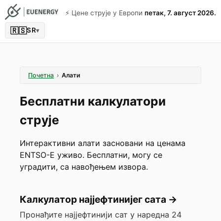
⚡️ Цене струје у Европи
петак, 7. август 2026.
🇷🇸
SR
▾
Почетна
›
Алати
Бесплатни калкулатори
струје
Интерактивни алати засновани на ценама
ENTSO-E уживо. Бесплатни, могу се
уградити, са навођењем извора.
Калкулатор најјефтинијег сата
→
Пронађите најјефтинији сат у наредна 24